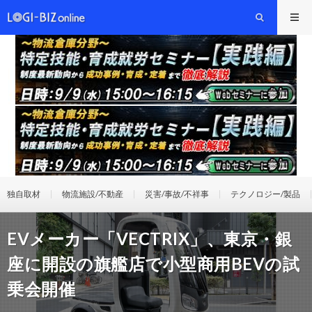
独自取材
物流施設/不動産
災害/事故/不祥事
テクノロジー/製品
EVメーカー「VECTRIX」、東京・銀
座に開設の旗艦店で小型商用BEVの試
乗会開催