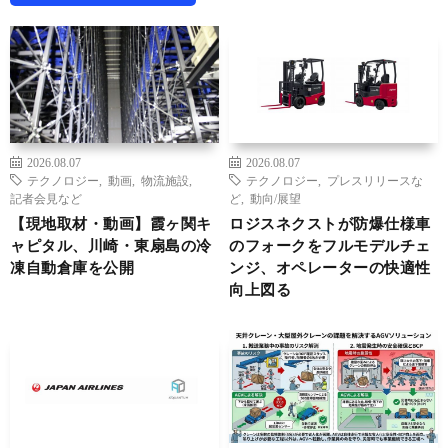
2026.08.07
2026.08.07
テクノロジー
,
動画
,
物流施設
,
テクノロジー
,
プレスリリースな
記者会見など
ど
,
動向/展望
【現地取材・動画】霞ヶ関キ
ロジスネクストが防爆仕様車
ャピタル、川崎・東扇島の冷
のフォークをフルモデルチェ
凍自動倉庫を公開
ンジ、オペレーターの快適性
向上図る