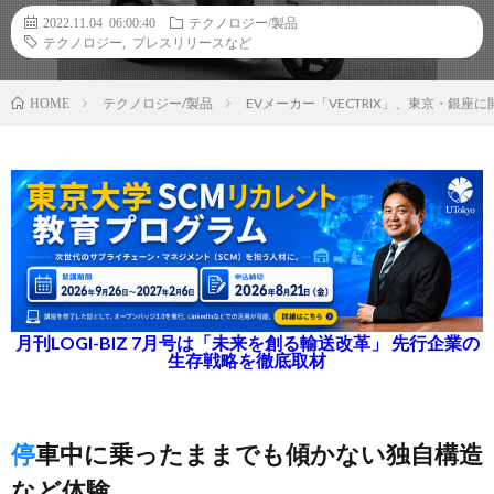
2022.11.04 06:00:40
テクノロジー/製品
テクノロジー
,
プレスリリースなど
テクノロジー/製品
EVメーカー「VECTRIX」、東京・銀座
HOME
月刊LOGI-BIZ 7月号は「未来を創る輸送改革」 先行企業の
生存戦略を徹底取材
停車中に乗ったままでも傾かない独自構造
など体験