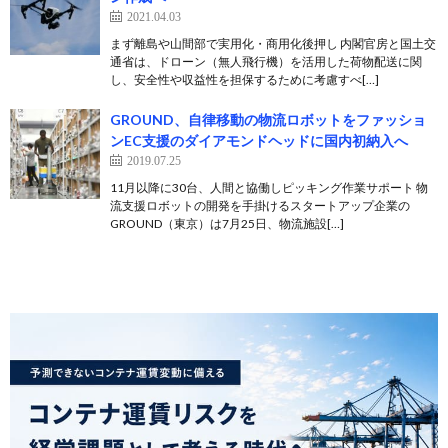
2021.04.03
まず離島や山間部で実用化・商用化後押し 内閣官房と国土交
通省は、ドローン（無人飛行機）を活用した荷物配送に関
し、安全性や収益性を担保するために考慮すべ[…]
GROUND、自律移動の物流ロボットをファッショ
ンEC支援のダイアモンドヘッドに国内初納入へ
2019.07.25
11月以降に30台、人間と協働しピッキング作業サポート 物
流支援ロボットの開発を手掛けるスタートアップ企業の
GROUND（東京）は7月25日、物流施設[…]