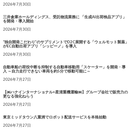
2026年7月30日
三井倉庫ホールディングス、受託物流業務に 「生成AI出荷検品アプリ」
を開発・導入開始
2026年7月30日
“独自開発こだわり”のサプリメントでD2C展開する「ウェルモット製薬」
がEC自動出荷アプリ「シッピーノ」を導入
2026年7月30日
自動車船の荷役中断を抑制する自動車移動用「スケーター」を開発・導
入 ～自力走行できない車両を約5分で移動可能に～
2026年7月27日
【㈱ハナインターナショナル×星清重機運輸㈱】グループ会社で販売力の
更なる強化ねらう
2026年7月27日
東京ミッドタウン八重洲でロボット配送サービスを本格始動
2026年7月27日