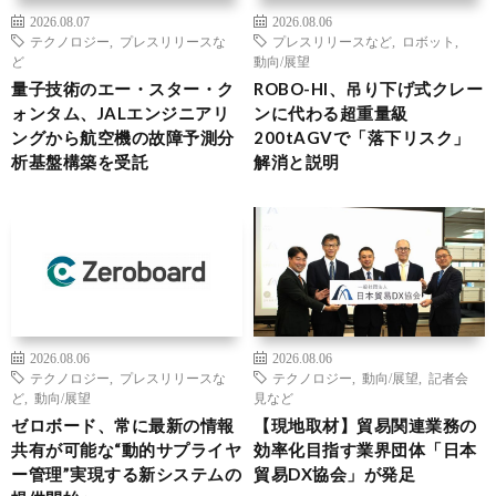
2026.08.07
2026.08.06
テクノロジー
,
プレスリリースな
プレスリリースなど
,
ロボット
,
ど
動向/展望
量子技術のエー・スター・ク
ROBO-HI、吊り下げ式クレー
ォンタム、JALエンジニアリ
ンに代わる超重量級
ングから航空機の故障予測分
200tAGVで「落下リスク」
析基盤構築を受託
解消と説明
2026.08.06
2026.08.06
テクノロジー
,
プレスリリースな
テクノロジー
,
動向/展望
,
記者会
ど
,
動向/展望
見など
ゼロボード、常に最新の情報
【現地取材】貿易関連業務の
共有が可能な“動的サプライヤ
効率化目指す業界団体「日本
ー管理”実現する新システムの
貿易DX協会」が発足