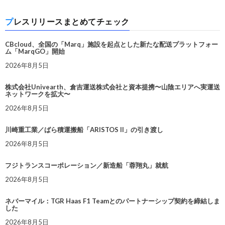
プレスリリースまとめてチェック
CBcloud、全国の「Marq」施設を起点とした新たな配送プラットフォー
ム「MarqGO」開始
2026年8月5日
株式会社Univearth、倉吉運送株式会社と資本提携〜山陰エリアへ実運送
ネットワークを拡大〜
2026年8月5日
川崎重工業／ばら積運搬船「ARISTOS II」の引き渡し
2026年8月5日
フジトランスコーポレーション／新造船「蓉翔丸」就航
2026年8月5日
ネバーマイル：TGR Haas F1 Teamとのパートナーシップ契約を締結しま
した
2026年8月5日