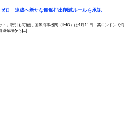
実質ゼロ」達成へ新たな船舶排出削減ルールを承認
ト」取引も可能に 国際海事機関（IMO）は4月11日、英ロンドンで海
運領域から[…]