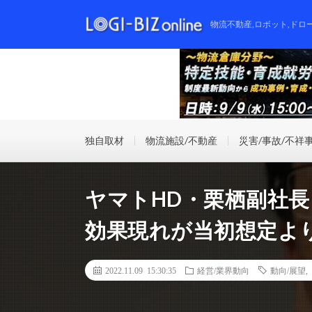
物流不動産,ロボット,ドロ
独自取材
物流施設/不動産
災害/事故/不祥
ヤマトHD・栗栖副社
効果現れが当初想定よ
2022.11.09 15:30:35
経営/業界動向
動向/展望
,