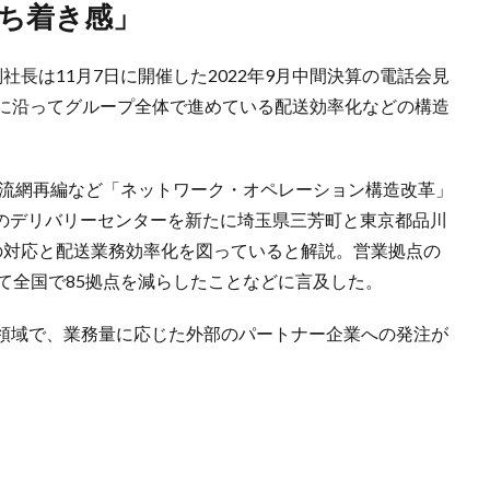
落ち着き感」
長は11月7日に開催した2022年9月中間決算の電話会見
3」に沿ってグループ全体で進めている配送効率化などの構造
物流網再編など「ネットワーク・オペレーション構造改革」
用のデリバリーセンターを新たに埼玉県三芳町と東京都品川
の対応と配送業務効率化を図っていると解説。営業拠点の
て全国で85拠点を減らしたことなどに言及した。
領域で、業務量に応じた外部のパートナー企業への発注が