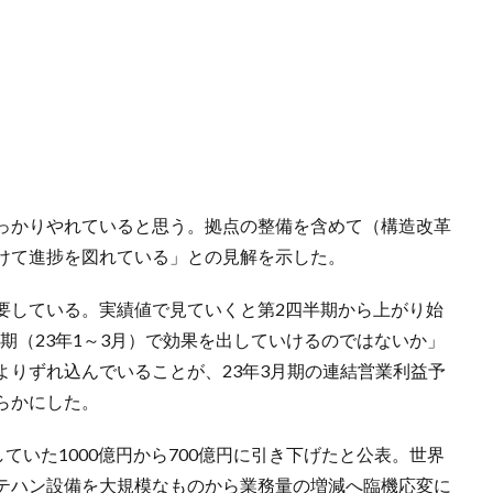
っかりやれていると思う。拠点の整備を含めて（構造改革
けて進捗を図れている」との見解を示した。
要している。実績値で見ていくと第2四半期から上がり始
半期（23年1～3月）で効果を出していけるのではないか」
よりずれ込んでいることが、23年3月期の連結営業利益予
らかにした。
ていた1000億円から700億円に引き下げたと公表。世界
テハン設備を大規模なものから業務量の増減へ臨機応変に