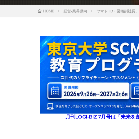
経営/業界動向
ヤマトHD・栗栖副社長
HOME
月刊LOGI-BIZ 7月号は「未