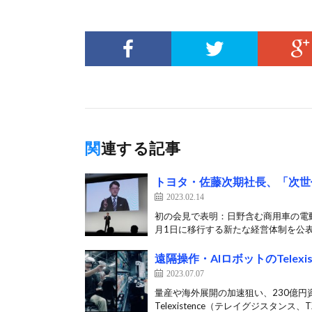
関連する記事
トヨタ・佐藤次期社長、「次世
2023.02.14
初の会見で表明：日野含む商用車の電動
月1日に移行する新たな経営体制を公表し
遠隔操作・AIロボットのTele
2023.07.07
量産や海外展開の加速狙い、230億円
Telexistence（テレイグジスタンス、T