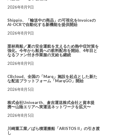
2026年8月9日
Shippio、「輸送中の商品」の可視化をInvoiceの
AI-OCRで自動化する新機能を提供開始
2026年8月9日
栗林商船／夏の安全運航を支えるため熱中症対策を
強化。今年から船員への飲料配布を開始、4年目と
なるファン付き作業服の支給も継続
2026年8月9日
CBcloud、全国の「Marq」施設を起点とした新た
な配送プラットフォーム「MarqGO」開始
2026年8月5日
株式会社Univearth、倉吉運送株式会社と資本提
携〜山陰エリアへ実運送ネットワークを拡大〜
2026年8月5日
川崎重工業／ばら積運搬船「ARISTOS II」の引き渡
し