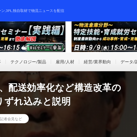
ーン,3PL,独自取材で物流ニュースを配信
事
テクノロジー/製品
雇用/人材
経営/業界動向
データ/
長、配送効率化など構造改革の
りずれ込みと説明
記者会見など