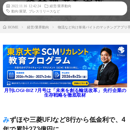
2022.11.16 12:42:24
経営/業界動向
動向/展望
,
プレスリリースなど
経営/業界動向
物流など向け単発バイトのマッチングアプリ手
HOME
月刊LOGI-BIZ 7月号は「未来を創る輸送改革」 先行企業の
生存戦略を徹底取材
みずほや三菱UFJなど8行から低金利で、4
年で累計273億円に