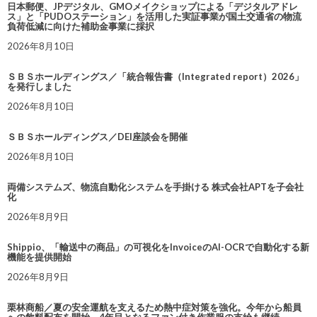
日本郵便、JPデジタル、GMOメイクショップによる「デジタルアドレ
ス」と「PUDOステーション」を活用した実証事業が国土交通省の物流
負荷低減に向けた補助金事業に採択
2026年8月10日
ＳＢＳホールディングス／「統合報告書（Integrated report）2026」
を発行しました
2026年8月10日
ＳＢＳホールディングス／DEI座談会を開催
2026年8月10日
両備システムズ、物流自動化システムを手掛ける 株式会社APTを子会社
化
2026年8月9日
Shippio、「輸送中の商品」の可視化をInvoiceのAI-OCRで自動化する新
機能を提供開始
2026年8月9日
栗林商船／夏の安全運航を支えるため熱中症対策を強化。今年から船員
への飲料配布を開始、4年目となるファン付き作業服の支給も継続