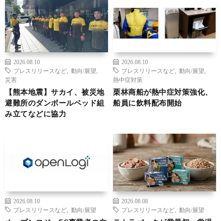
2026.08.10
2026.08.10
プレスリリースなど
,
動向/展望
,
プレスリリースなど
,
動向/展望
,
災害
熱中症対策
【熊本地震】サカイ、被災地
栗林商船が熱中症対策強化、
避難所のダンボールベッド組
船員に飲料配布開始
み立てなどに協力
2026.08.10
2026.08.08
プレスリリースなど
,
動向/展望
プレスリリースなど
,
動向/展望