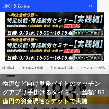
独自取材
物流施設/不動産
災害/事故/不祥事
テクノロジー/製品
物流など向け単発バイトのマッチン
グアプリ手掛けるタイミー、総額183
億円の資金調達をデットで実施