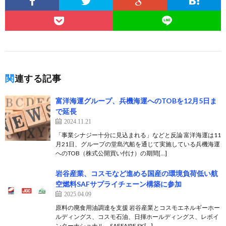
関連する記事
富洋海運グループ、兵機海運へのTOBを12月5日ま
で延長
2024.11.21
「事業シナジー十分に見込まれる」などと反論 富洋海運は11
月21日、グループの堂島汽船を通じて実施している兵機海運
へのTOB（株式公開買い付け）の期間[…]
岩谷産業、コスモなど進める国産の環境負荷低い航
空燃料SAFサプライチェーン構築に参加
2025.04.09
原料の廃食用油調達を支援 岩谷産業とコスモエネルギーホー
ルディングス、コスモ石油、日揮ホールディングス、レボイ
ンターナショナル、SAFFAIRE SK[…]