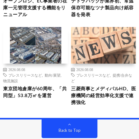
オープンロジ、EC事業者の在
テトラパックが業界初、常温
庫一元管理支援する機能をリ
保存可能なツナ製品向け紙容
ニューアル
器を発表
2026.08.08
2026.08.08
プレスリリースなど
,
動向/展望
,
プレスリリースなど
,
提携/合弁な
物流施設
ど
東京団地倉庫が60周年、「共
三菱商事とメディパルHD、医
同型」53.8万㎡を運営
療機関の経営効率化支援で連
携強化
Back to Top