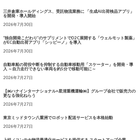
三井倉庫ホールディングス、受託物流業務に 「生成AI出荷検品アプリ」
を開発・導入開始
2026年7月30日
“独自開発こだわり”のサプリメントでD2C展開する「ウェルモット製薬」
がEC自動出荷アプリ「シッピーノ」を導入
2026年7月30日
自動車船の荷役中断を抑制する自動車移動用「スケーター」を開発・導
入 ～自力走行できない車両を約5分で移動可能に～
2026年7月27日
【㈱ハナインターナショナル×星清重機運輸㈱】グループ会社で販売力の
更なる強化ねらう
2026年7月27日
東京ミッドタウン八重洲でロボット配送サービスを本格始動
2026年7月27日
上組／コンテナ物流最適化サービスを提供する スタートアップ企業