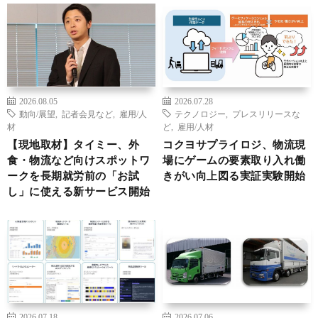
2026.08.05
2026.07.28
動向/展望
,
記者会見など
,
雇用/人
テクノロジー
,
プレスリリースな
材
ど
,
雇用/人材
【現地取材】タイミー、外
コクヨサプライロジ、物流現
食・物流など向けスポットワ
場にゲームの要素取り入れ働
ークを長期就労前の「お試
きがい向上図る実証実験開始
し」に使える新サービス開始
2026.07.18
2026.07.06