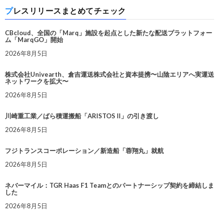
プレスリリースまとめてチェック
CBcloud、全国の「Marq」施設を起点とした新たな配送プラットフォー
ム「MarqGO」開始
2026年8月5日
株式会社Univearth、倉吉運送株式会社と資本提携〜山陰エリアへ実運送
ネットワークを拡大〜
2026年8月5日
川崎重工業／ばら積運搬船「ARISTOS II」の引き渡し
2026年8月5日
フジトランスコーポレーション／新造船「蓉翔丸」就航
2026年8月5日
ネバーマイル：TGR Haas F1 Teamとのパートナーシップ契約を締結しま
した
2026年8月5日