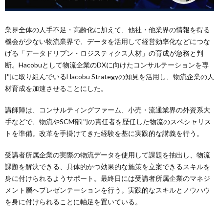
業界全体の人手不足・高齢化に加えて、他社・他業界の情報を得る
機会が少ない物流業界で、データを活用して経営効率化などにつな
げる「データドリブン・ロジスティクス人材」の育成が急務と判
断。Hacobuとして物流企業のDXに向けたコンサルテーションを専
門に取り組んでいるHacobu Strategyの知見を活用し、物流企業の人
材育成を加速させることにした。
講師陣は、コンサルティングファーム、小売・流通業界の外資系大
手などで、物流やSCM部門の責任者を歴任した物流のスペシャリス
トを準備。改革を手掛けてきた経験を基に実践的な講義を行う。
受講者所属企業の実際の物流データを使用して課題を抽出し、物流
課題を解決できる、具体的かつ効果的な施策を立案できるスキルを
身に付けられるようサポート。最終日には受講者所属企業のマネジ
メント層へプレゼンテーションを行う。実践的なスキルとノウハウ
を身に付けられることに軸足を置いている。