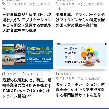
AI
,
プレスリリースなど
,
雇用/人
プレスリリースなど
,
海外
,
雇用/
材
人材
三井倉庫ロジと日本IBM、現
澁澤倉庫、ドライバー不足受
場社員がAIアプリケーション
けフィリピンからの特定技能
を自ら開発・運用する実践型
外国人材の供給事業開始
人材育成モデル構築
2026.06.24
タイアップ2
2026.06.23
プレスリリースなど
,
雇用/人材
最新の政策動向と、荷主・運
ダイワコーポレーション、体
輸事業者の取り組みを発表｜
育会学生のキャリア形成支援
TDBC Forum 7/10（金）オ
する専門情報サイトを監修
ンライン開催[PR]