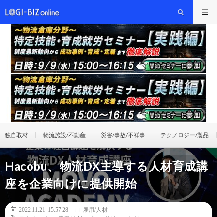
独自取材
物流施設/不動産
災害/事故/不祥事
テクノロジー/製品
Hacobu、物流DX主導する人材育成講
座を企業向けに提供開始
2022.11.21 15:57:28
雇用/人材