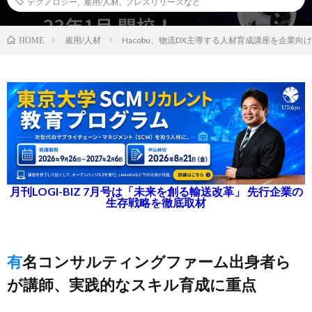
テクノロジー
,
雇用/人材
,
プレスリリースなど
雇用/人材
Hacobu、物流DX主導する人材育成講座を企業向
HOME
月刊LOGI-BIZ 7月号は「未来を創る輸送改革」 先行企業の
生存戦略を徹底取材
有名コンサルティングファーム出身者ら
が講師、実践的なスキル育成に重点