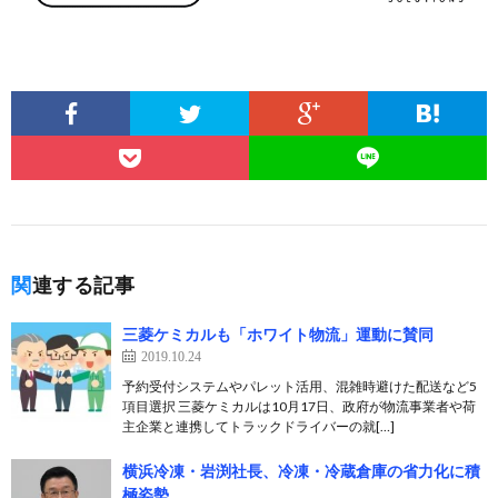
関連する記事
三菱ケミカルも「ホワイト物流」運動に賛同
2019.10.24
予約受付システムやパレット活用、混雑時避けた配送など5
項目選択 三菱ケミカルは10月17日、政府が物流事業者や荷
主企業と連携してトラックドライバーの就[…]
横浜冷凍・岩渕社長、冷凍・冷蔵倉庫の省力化に積
極姿勢