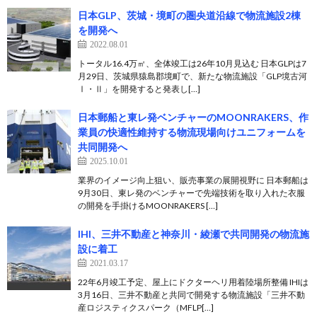
日本GLP、茨城・境町の圏央道沿線で物流施設2棟
を開発へ
2022.08.01
トータル16.4万㎡、全体竣工は26年10月見込む 日本GLPは7
月29日、茨城県猿島郡境町で、新たな物流施設「GLP境古河
Ⅰ・Ⅱ」を開発すると発表し[…]
日本郵船と東レ発ベンチャーのMOONRAKERS、作
業員の快適性維持する物流現場向けユニフォームを
共同開発へ
2025.10.01
業界のイメージ向上狙い、販売事業の展開視野に 日本郵船は
9月30日、東レ発のベンチャーで先端技術を取り入れた衣服
の開発を手掛けるMOONRAKERS […]
IHI、三井不動産と神奈川・綾瀬で共同開発の物流施
設に着工
2021.03.17
22年6月竣工予定、屋上にドクターヘリ用着陸場所整備 IHIは
3月16日、三井不動産と共同で開発する物流施設「三井不動
産ロジスティクスパーク（MFLP[…]