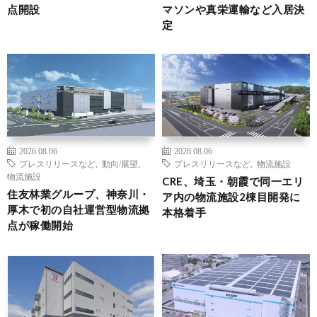
点開設
マソンや真栄運輸など入居決
定
2026.08.06
2026.08.06
プレスリリースなど
,
動向/展望
,
プレスリリースなど
,
物流施設
物流施設
CRE、埼玉・朝霞で同一エリ
住友林業グループ、神奈川・
ア内の物流施設2棟目開発に
厚木で初の自社運営型物流拠
本格着手
点が稼働開始