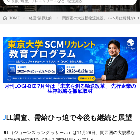
動向/展望
,
プレスリリースなど
,
物流施設
経営/業界動向
関西圏の大規模物流施設、7～9月は賃料が0.
HOME
月刊LOGI-BIZ 7月号は「未来を創る輸送改革」 先行企業の
生存戦略を徹底取材
JLL調査、需給ひっ迫で今後も継続と展望
JLL（ジョーンズ ラング ラサール）は11月28日、関西圏の大規模な
賃貸物流施設市場に関する調査結果を公表した。