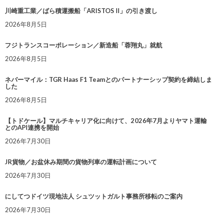
川崎重工業／ばら積運搬船「ARISTOS II」の引き渡し
2026年8月5日
フジトランスコーポレーション／新造船「蓉翔丸」就航
2026年8月5日
ネバーマイル：TGR Haas F1 Teamとのパートナーシップ契約を締結しま
した
2026年8月5日
【トドケール】マルチキャリア化に向けて、2026年7月よりヤマト運輸
とのAPI連携を開始
2026年7月30日
JR貨物／お盆休み期間の貨物列車の運転計画について
2026年7月30日
にしてつドイツ現地法人 シュツットガルト事務所移転のご案内
2026年7月30日