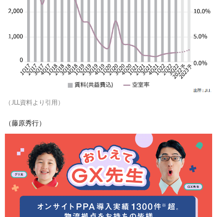
（JLL資料より引用）
（藤原秀行）