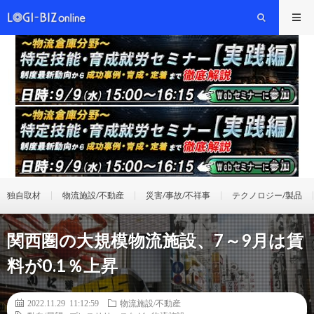
独自取材
物流施設/不動産
災害/事故/不祥事
テクノロジー/製品
関西圏の大規模物流施設、7～9月は賃
料が0.1％上昇
2022.11.29 11:12:59
物流施設/不動産