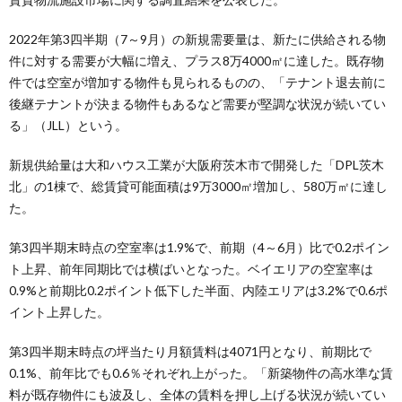
2022年第3四半期（7～9月）の新規需要量は、新たに供給される物
件に対する需要が大幅に増え、プラス8万4000㎡に達した。既存物
件では空室が増加する物件も見られるものの、「テナント退去前に
後継テナントが決まる物件もあるなど需要が堅調な状況が続いてい
る」（JLL）という。
新規供給量は大和ハウス工業が大阪府茨木市で開発した「DPL茨木
北」の1棟で、総賃貸可能面積は9万3000㎡増加し、580万㎡に達し
た。
第3四半期末時点の空室率は1.9%で、前期（4～6月）比で0.2ポイン
ト上昇、前年同期比では横ばいとなった。ベイエリアの空室率は
0.9%と前期比0.2ポイント低下した半面、内陸エリアは3.2%で0.6ポ
イント上昇した。
第3四半期末時点の坪当たり月額賃料は4071円となり、前期比で
0.1%、前年比でも0.6％それぞれ上がった。「新築物件の高水準な賃
料が既存物件にも波及し、全体の賃料を押し上げる状況が続いてい