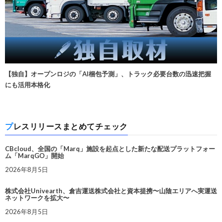
【独自】オープンロジの「AI梱包予測」、トラック必要台数の迅速把握
にも活用本格化
プレスリリースまとめてチェック
CBcloud、全国の「Marq」施設を起点とした新たな配送プラットフォー
ム「MarqGO」開始
2026年8月5日
株式会社Univearth、倉吉運送株式会社と資本提携〜山陰エリアへ実運送
ネットワークを拡大〜
2026年8月5日