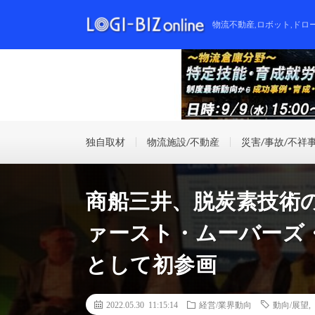
物流不動産,ロボット,ドロ
独自取材
物流施設/不動産
災害/事故/不祥
商船三井、脱炭素技術
ァースト・ムーバーズ
として初参画
2022.05.30 11:15:14
経営/業界動向
動向/展望
,