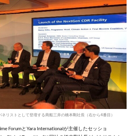
h sessionにパネリストとして登壇する商船三井の橋本剛社長（右から4番目）
 ForumとYara Internationalが主催したセッショ