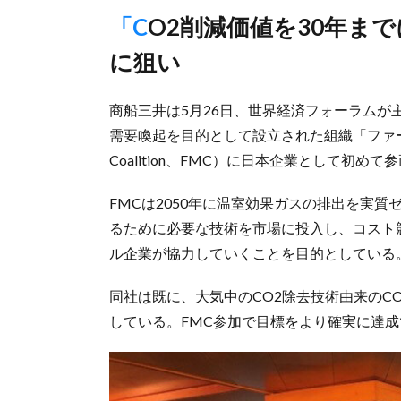
「CO2削減価値を30年までに最低5万トン購入」目標達成確実
に狙い
商船三井は5月26日、世界経済フォーラム
需要喚起を目的として設立された組織「ファースト
Coalition、FMC）に日本企業として初め
FMCは2050年に温室効果ガスの排出を実質
るために必要な技術を市場に投入し、コスト
ル企業が協力していくことを目的としている
同社は既に、大気中のCO2除去技術由来のC
している。FMC参加で目標をより確実に達