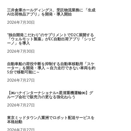
三井倉庫ホールディングス、受託物流業務に 「生成
AI出荷検品アプリ」を開発・導入開始
2026年7月30日
“独自開発こだわり”のサプリメントでD2C展開する
「ウェルモット製薬」がEC自動出荷アプリ「シッピ
ーノ」を導入
2026年7月30日
自動車船の荷役中断を抑制する自動車移動用「スケ
ーター」を開発・導入 ～自力走行できない車両を約
5分で移動可能に～
2026年7月27日
【㈱ハナインターナショナル×星清重機運輸㈱】グ
ループ会社で販売力の更なる強化ねらう
2026年7月27日
東京ミッドタウン八重洲でロボット配送サービスを
本格始動
2026年7月27日