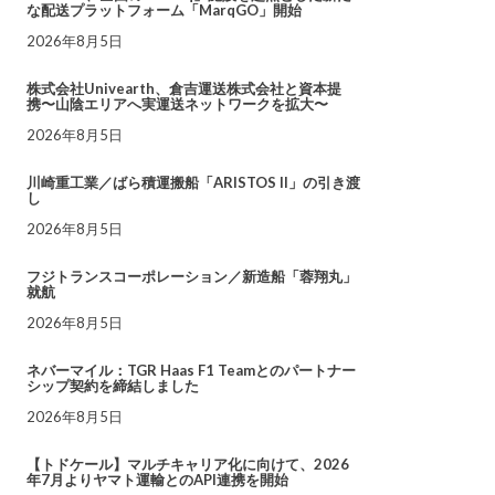
な配送プラットフォーム「MarqGO」開始
2026年8月5日
株式会社Univearth、倉吉運送株式会社と資本提
携〜山陰エリアへ実運送ネットワークを拡大〜
2026年8月5日
川崎重工業／ばら積運搬船「ARISTOS II」の引き渡
し
2026年8月5日
フジトランスコーポレーション／新造船「蓉翔丸」
就航
2026年8月5日
ネバーマイル：TGR Haas F1 Teamとのパートナー
シップ契約を締結しました
2026年8月5日
【トドケール】マルチキャリア化に向けて、2026
年7月よりヤマト運輸とのAPI連携を開始