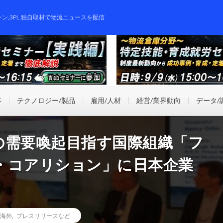
ーン,3PL,独自取材で物流ニュースを配信
事
テクノロジー/製品
雇用/人材
経営/業界動向
データ/
の需要喚起目指す国際組織「フ
・コアリション」に日本企業
海外
,
プレスリリースなど