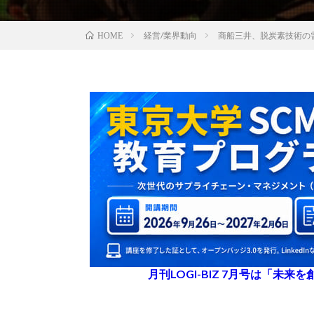
経営/業界動向
商船三井、脱炭素技術の
HOME
月刊LOGI-BIZ 7月号は「未