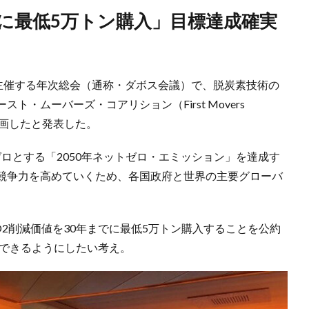
が主催する年次総会（通称・ダボス会議）で、脱炭素技術の
・ムーバーズ・コアリション（First Movers
て参画したと発表した。
ゼロとする「2050年ネットゼロ・エミッション」を達成す
競争力を高めていくため、各国政府と世界の主要グローバ
。
O2削減価値を30年までに最低5万トン購入することを公約
成できるようにしたい考え。