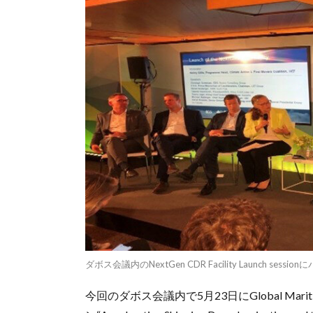
ダボス会議内のNextGen CDR Facility Launc
今回のダボス会議内で5月23日にGlobal Maritime