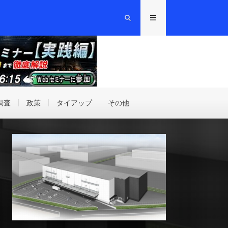
調査
政策
タイアップ
その他