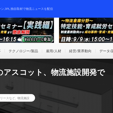
ーン,3PL,独自取材で物流ニュースを配信
事
テクノロジー/製品
雇用/人材
経営/業界動向
データ/
のアスコット、物流施設開発で
リースなど
,
物流施設