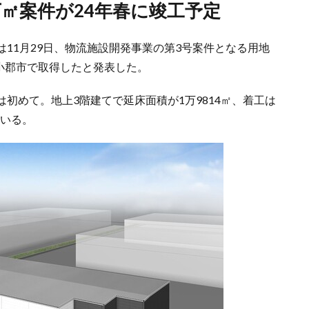
万㎡案件が24年春に竣工予定
11月29日、物流施設開発事業の第3号案件となる用地
小郡市で取得したと発表した。
初めて。地上3階建てで延床面積が1万9814㎡、着工は
ている。