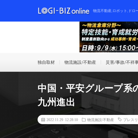
物流不動産,ロボット,ドロ
独自取材
物流施設/不動産
災害/事故/不祥
中国・平安グループ系
九州進出
2022.11.29 12:28:10
物流施設/不動産
プレスリ