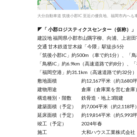
大分自動車道 筑後小郡IC 至近の優良地、福岡市内へ
◤「 小郡ロジスティクスセンター（仮称）」
建設地 福岡県⼩郡市⼭隅字柳、向浦、上岩⽥
交通 甘木鉄道甘木線「今隈」駅徒歩5分
「筑後小郡IC」約500m （車で約1分）、「鳥
「鳥栖IC」約6.9km（高速道路で約8分）、「福
「福岡空港」約31.1km（高速道路で約32分）
敷地面積 約12,167平米（約3,680
建物用途 倉庫（倉庫業を営む倉庫
構造種別・階数 鉄骨造・地上3階建
建築面積（予定） 約7,004平米（約2,118坪
延床面積（予定） 約19,814平米（約5,993
竣工（予定） 2024年春
施工 大和ハウス工業株式会社