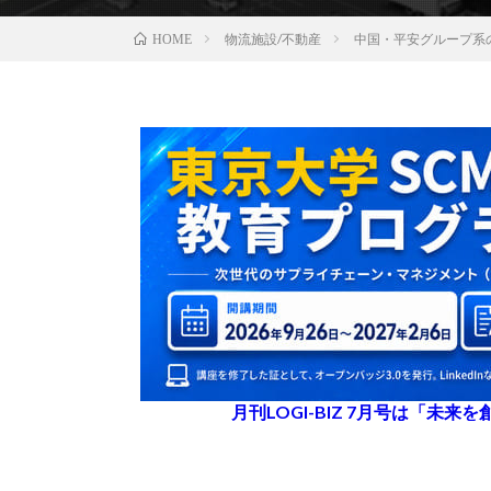
物流施設/不動産
中国・平安グループ系
HOME
月刊LOGI-BIZ 7月号は「未