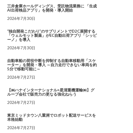
三井倉庫ホールディングス、受託物流業務に 「生成
AI出荷検品アプリ」を開発・導入開始
2026年7月30日
“独自開発こだわり”のサプリメントでD2C展開する
「ウェルモット製薬」がEC自動出荷アプリ「シッピ
ーノ」を導入
2026年7月30日
自動車船の荷役中断を抑制する自動車移動用「スケ
ーター」を開発・導入 ～自力走行できない車両を約
5分で移動可能に～
2026年7月27日
【㈱ハナインターナショナル×星清重機運輸㈱】グ
ループ会社で販売力の更なる強化ねらう
2026年7月27日
東京ミッドタウン八重洲でロボット配送サービスを
本格始動
2026年7月27日