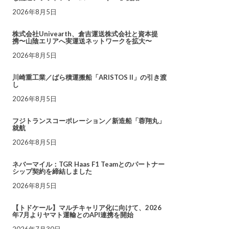
2026年8月5日
株式会社Univearth、倉吉運送株式会社と資本提
携〜山陰エリアへ実運送ネットワークを拡大〜
2026年8月5日
川崎重工業／ばら積運搬船「ARISTOS II」の引き渡
し
2026年8月5日
フジトランスコーポレーション／新造船「蓉翔丸」
就航
2026年8月5日
ネバーマイル：TGR Haas F1 Teamとのパートナー
シップ契約を締結しました
2026年8月5日
【トドケール】マルチキャリア化に向けて、2026
年7月よりヤマト運輸とのAPI連携を開始
2026年7月30日