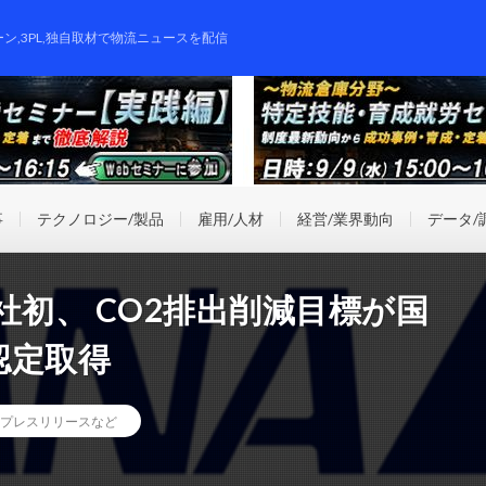
ーン,3PL,独自取材で物流ニュースを配信
事
テクノロジー/製品
雇用/人材
経営/業界動向
データ/
社初、 CO2排出削減目標が国
認定取得
プレスリリースなど