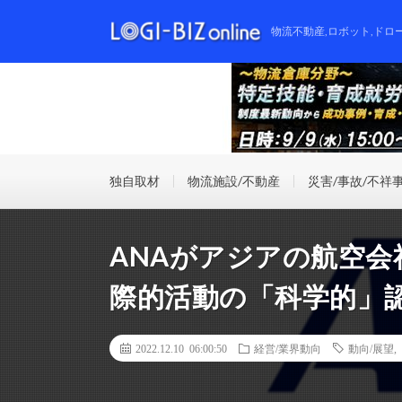
物流不動産,ロボット,ドロ
独自取材
物流施設/不動産
災害/事故/不祥
ANAがアジアの航空会
際的活動の「科学的」
2022.12.10 06:00:50
経営/業界動向
動向/展望
,