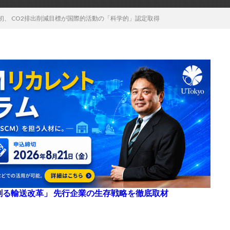
初、 CO2排出削減目標が国際的活動の「科学的」認定取得
来を創る輸送改革」 先行企業の生存戦略を徹底取材