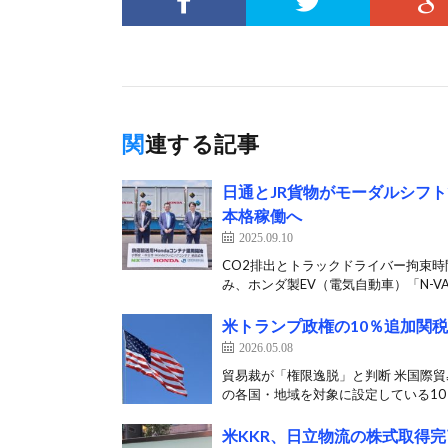
関連する記事
日通とJR貨物がモーダルシフ
本格稼働へ
2025.09.10
CO2排出とトラックドライバー拘束時
み、ホンダ製EV（電気自動車）「N-VAN 
米トランプ政権の10％追加関
2026.05.08
貿易裁が「権限逸脱」と判断 米国際貿
の各国・地域を対象に設定している10％
米KKR、日立物流の株式取得完