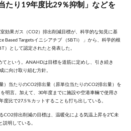
、温室効果ガス（CO2）排出削減目標が、科学的な知見に基
Based Targetsイニシアチブ （SBTi） 」から、科学的根
ets、SBT）として認定されたと発表した。
めてという。ANAHDは目標を道筋に定めし、引き続き
達成に向け取り組む方針。
送量）当たりのCO2排出量（原単位当たりのCO2排出量）を
ことを明言。加えて、30年度までに施設や空港車輛で使用さ
年度比で27.5％カットすることも打ち出している。
るCO2排出削減の目標は、温暖化による気温上昇を2℃未
と説明している。