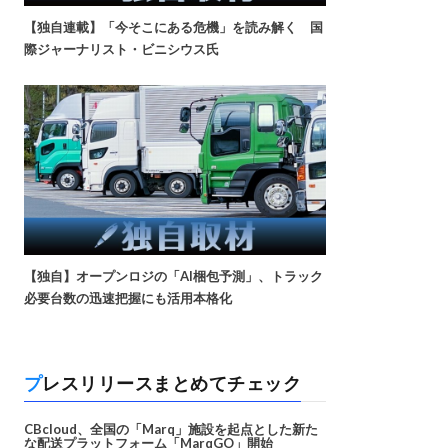
【独自連載】「今そこにある危機」を読み解く 国
際ジャーナリスト・ビニシウス氏
【独自】オープンロジの「AI梱包予測」、トラック
必要台数の迅速把握にも活用本格化
プレスリリースまとめてチェック
CBcloud、全国の「Marq」施設を起点とした新た
な配送プラットフォーム「MarqGO」開始