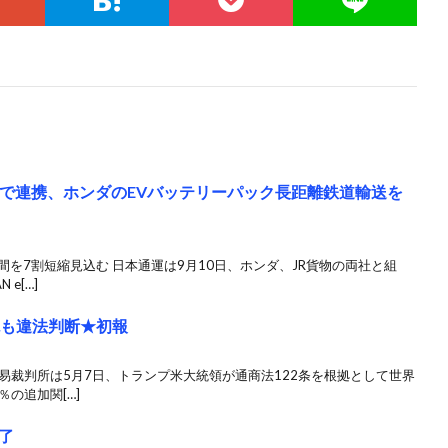
トで連携、ホンダのEVバッテリーパック長距離鉄道輸送を
間を7割短縮見込む 日本通運は9月10日、ホンダ、JR貨物の両社と組
e[…]
税も違法判断★初報
易裁判所は5月7日、トランプ米大統領が通商法122条を根拠として世界
の追加関[…]
了