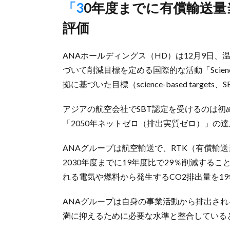
「30年度までに有償輸送量当たり19年度比29％抑制」などを
評価
ANAホールディングス（HD）は12月9日
づいて削減目標を定める国際的な活動「Science 
拠に基づいた目標（science-based targ
アジアの航空会社でSBT認定を受けるのは初
「2050年ネットゼロ（排出実質ゼロ）」の
ANAグループは航空輸送で、RTK（有償輸
2030年度までに19年度比で29％削減する
れる電気や燃料から発生するCO2排出量を19
ANAグループは自身の事業活動から排出され
満に抑えるために必要な水準と整合している