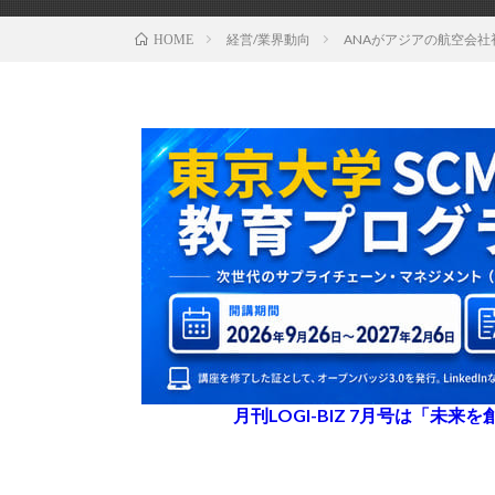
経営/業界動向
ANAがアジアの航空会社
HOME
月刊LOGI-BIZ 7月号は「未