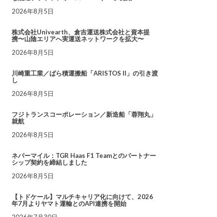
2026年8月5日
株式会社Univearth、倉吉運送株式会社と資本提
携〜山陰エリアへ実運送ネットワークを拡大〜
2026年8月5日
川崎重工業／ばら積運搬船「ARISTOS II」の引き渡
し
2026年8月5日
フジトランスコーポレーション／新造船「蓉翔丸」
就航
2026年8月5日
ネバーマイル：TGR Haas F1 Teamとのパートナー
シップ契約を締結しました
2026年8月5日
【トドケール】マルチキャリア化に向けて、2026
年7月よりヤマト運輸とのAPI連携を開始
2026年7月30日