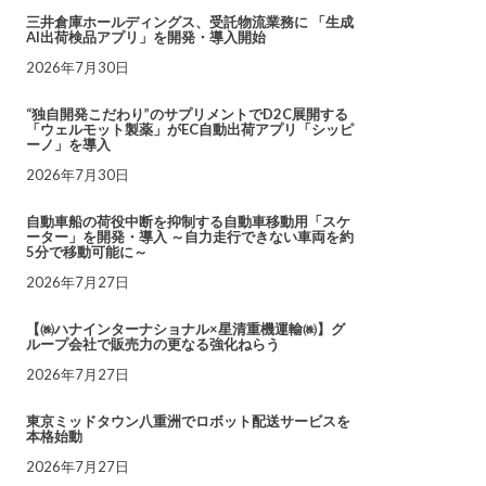
三井倉庫ホールディングス、受託物流業務に 「生成
AI出荷検品アプリ」を開発・導入開始
2026年7月30日
“独自開発こだわり”のサプリメントでD2C展開する
「ウェルモット製薬」がEC自動出荷アプリ「シッピ
ーノ」を導入
2026年7月30日
自動車船の荷役中断を抑制する自動車移動用「スケ
ーター」を開発・導入 ～自力走行できない車両を約
5分で移動可能に～
2026年7月27日
【㈱ハナインターナショナル×星清重機運輸㈱】グ
ループ会社で販売力の更なる強化ねらう
2026年7月27日
東京ミッドタウン八重洲でロボット配送サービスを
本格始動
2026年7月27日