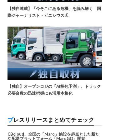
【独自連載】「今そこにある危機」を読み解く 国
際ジャーナリスト・ビニシウス氏
【独自】オープンロジの「AI梱包予測」、トラック
必要台数の迅速把握にも活用本格化
プレスリリースまとめてチェック
CBcloud、全国の「Marq」施設を起点とした新た
な配送プラットフォーム「MarqGO」開始