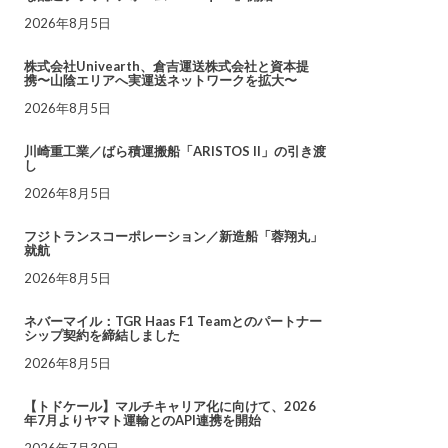
2026年8月5日
株式会社Univearth、倉吉運送株式会社と資本提
携〜山陰エリアへ実運送ネットワークを拡大〜
2026年8月5日
川崎重工業／ばら積運搬船「ARISTOS II」の引き渡
し
2026年8月5日
フジトランスコーポレーション／新造船「蓉翔丸」
就航
2026年8月5日
ネバーマイル：TGR Haas F1 Teamとのパートナー
シップ契約を締結しました
2026年8月5日
【トドケール】マルチキャリア化に向けて、2026
年7月よりヤマト運輸とのAPI連携を開始
2026年7月30日