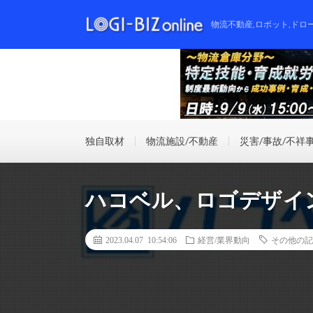
物流不動産,ロボット,ドロ
独自取材
物流施設/不動産
災害/事故/不祥
ハコベル、ロゴデザイ
2023.04.07 10:54:06
経営/業界動向
その他の記