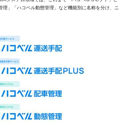
管理」「ハコベル動態管理」など機能別に名称を分け、ニ