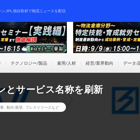
ーン,3PL,独自取材で物流ニュースを配信
事
テクノロジー/製品
雇用/人材
経営/業界動向
データ/
ンとサービス名称を刷新
事
,
動向/展望
,
プレスリリースなど