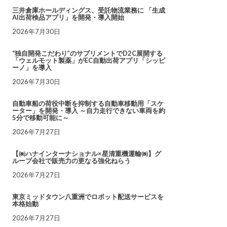
三井倉庫ホールディングス、受託物流業務に 「生成
AI出荷検品アプリ」を開発・導入開始
2026年7月30日
“独自開発こだわり”のサプリメントでD2C展開する
「ウェルモット製薬」がEC自動出荷アプリ「シッピ
ーノ」を導入
2026年7月30日
自動車船の荷役中断を抑制する自動車移動用「スケ
ーター」を開発・導入 ～自力走行できない車両を約
5分で移動可能に～
2026年7月27日
【㈱ハナインターナショナル×星清重機運輸㈱】グ
ループ会社で販売力の更なる強化ねらう
2026年7月27日
東京ミッドタウン八重洲でロボット配送サービスを
本格始動
2026年7月27日