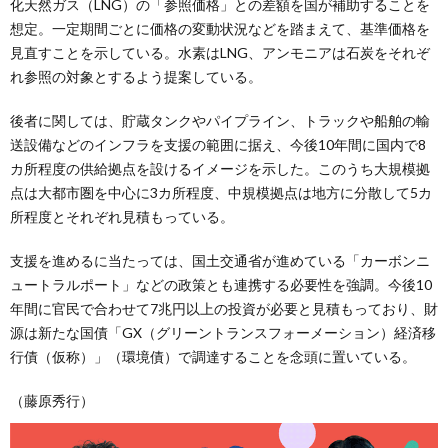
化天然ガス（LNG）の「参照価格」との差額を国が補助することを
想定。一定期間ごとに価格の変動状況などを踏まえて、基準価格を
見直すことを示している。水素はLNG、アンモニアは石炭をそれぞ
れ参照の対象とするよう提案している。
後者に関しては、貯蔵タンクやパイプライン、トラックや船舶の輸
送設備などのインフラを支援の範囲に据え、今後10年間に国内で8
カ所程度の供給拠点を設けるイメージを示した。このうち大規模拠
点は大都市圏を中心に3カ所程度、中規模拠点は地方に分散して5カ
所程度とそれぞれ見積もっている。
支援を進めるに当たっては、国土交通省が進めている「カーボンニ
ュートラルポート」などの政策とも連携する必要性を強調。今後10
年間に官民で合わせて7兆円以上の投資が必要と見積もっており、財
源は新たな国債「GX（グリーントランスフォーメーション）経済移
行債（仮称）」（環境債）で調達することを念頭に置いている。
（藤原秀行）