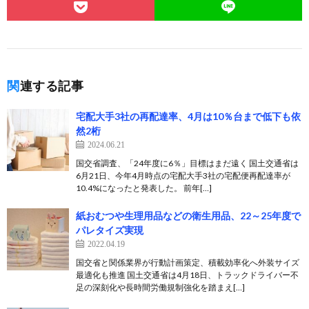
関連する記事
宅配大手3社の再配達率、4月は10％台まで低下も依
然2桁
2024.06.21
国交省調査、「24年度に6％」目標はまだ遠く 国土交通省は
6月21日、今年4月時点の宅配大手3社の宅配便再配達率が
10.4%になったと発表した。 前年[…]
紙おむつや生理用品などの衛生用品、22～25年度で
パレタイズ実現
2022.04.19
国交省と関係業界が行動計画策定、積載効率化へ外装サイズ
最適化も推進 国土交通省は4月18日、トラックドライバー不
足の深刻化や長時間労働規制強化を踏まえ[…]