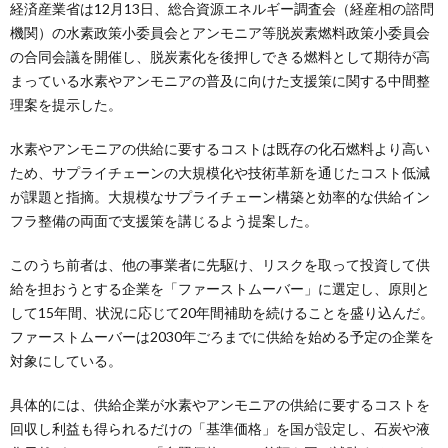
経済産業省は12月13日、総合資源エネルギー調査会（経産相の諮問
機関）の水素政策小委員会とアンモニア等脱炭素燃料政策小委員会
の合同会議を開催し、脱炭素化を後押しできる燃料として期待が高
まっている水素やアンモニアの普及に向けた支援策に関する中間整
理案を提示した。
水素やアンモニアの供給に要するコストは既存の化石燃料より高い
ため、サプライチェーンの大規模化や技術革新を通じたコスト低減
が課題と指摘。大規模なサプライチェーン構築と効率的な供給イン
フラ整備の両面で支援策を講じるよう提案した。
このうち前者は、他の事業者に先駆け、リスクを取って投資して供
給を担おうとする企業を「ファーストムーバー」に選定し、原則と
して15年間、状況に応じて20年間補助を続けることを盛り込んだ。
ファーストムーバーは2030年ごろまでに供給を始める予定の企業を
対象にしている。
具体的には、供給企業が水素やアンモニアの供給に要するコストを
回収し利益も得られるだけの「基準価格」を国が設定し、石炭や液