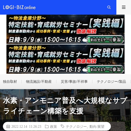
独自取材
物流施設/不動産
災害/事故/不祥事
テクノロジー/製品
水素・アンモニア普及へ大規模なサプ
ライチェーン構築を支援
2022.12.14 11:26:23
政策
テクノロジー
,
動向/展望