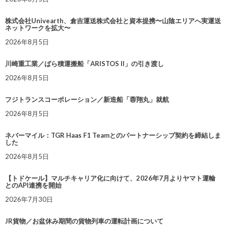
株式会社Univearth、倉吉運送株式会社と資本提携〜山陰エリアへ実運送
ネットワークを拡大〜
2026年8月5日
川崎重工業／ばら積運搬船「ARISTOS II」の引き渡し
2026年8月5日
フジトランスコーポレーション／新造船「蓉翔丸」就航
2026年8月5日
ネバーマイル：TGR Haas F1 Teamとのパートナーシップ契約を締結しま
した
2026年8月5日
【トドケール】マルチキャリア化に向けて、2026年7月よりヤマト運輸
とのAPI連携を開始
2026年7月30日
JR貨物／お盆休み期間の貨物列車の運転計画について