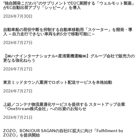
“独自開発こだわり”のサプリメントでD2C展開する「ウェルモット製薬」
がEC自動出荷アプリ「シッピーノ」を導入
2026年7月30日
自動車船の荷役中断を抑制する自動車移動用「スケーター」を開発・導
入 ～自力走行できない車両を約5分で移動可能に～
2026年7月27日
【㈱ハナインターナショナル×星清重機運輸㈱】グループ会社で販売力の
更なる強化ねらう
2026年7月27日
東京ミッドタウン八重洲でロボット配送サービスを本格始動
2026年7月27日
上組／コンテナ物流最適化サービスを提供する スタートアップ企業
「OneStream株式会社」への出資のお知らせ
2026年7月21日
ZOZO、BONJOUR SAGANの自社EC拡大に向け「Fulfillment by
ZOZO」を提供開始