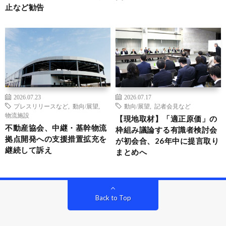
止など勧告
2026.07.23
2026.07.17
プレスリリースなど
,
動向/展望
,
動向/展望
,
記者会見など
物流施設
【現地取材】「適正原価」の
不動産協会、中継・基幹物流
枠組み議論する有識者検討会
拠点開発への支援措置拡充を
が初会合、26年中に提言取り
継続して訴え
まとめへ
Back to Top