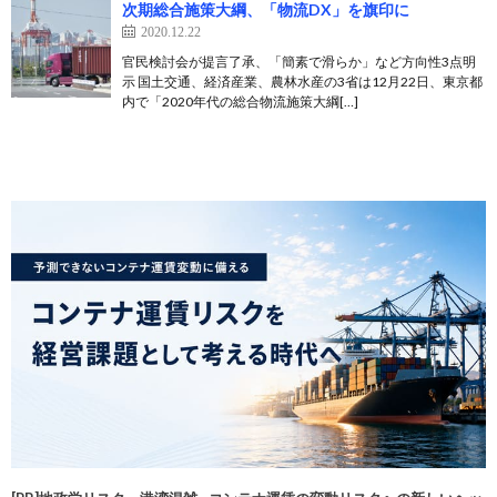
次期総合施策大綱、「物流DX」を旗印に
2020.12.22
官民検討会が提言了承、「簡素で滑らか」など方向性3点明
示 国土交通、経済産業、農林水産の3省は12月22日、東京都
内で「2020年代の総合物流施策大綱[…]