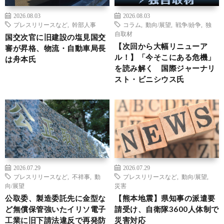
2026.08.03
2026.08.03
プレスリリースなど
,
幹部人事
コラム
,
動向/展望
,
戦争/紛争
,
独
自取材
国交次官に旧建設の塩見国交
【次回から大幅リニューア
審が昇格、物流・自動車局長
ル！】「今そこにある危機」
は舟本氏
を読み解く 国際ジャーナリ
スト・ビニシウス氏
2026.07.29
2026.07.29
プレスリリースなど
,
不祥事
,
動
プレスリリースなど
,
動向/展望
,
向/展望
災害
公取委、製造委託先に金型な
【熊本地震】県知事の派遣要
ど無償保管強いたイリソ電子
請受け、自衛隊3600人体制で
工業に旧下請法違反で再発防
災害対応