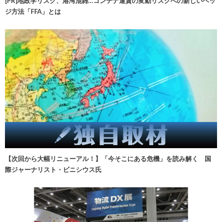
[PR]地政学リスク、港湾混雑…コンテナ運賃の変動リスクへの新しいヘッ
ジ方法「FFA」とは
【次回から大幅リニューアル！】「今そこにある危機」を読み解く 国
際ジャーナリスト・ビニシウス氏