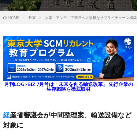
政策
水素・アンモニア普及へ大規模なサプライチェーン構築
HOME
月刊LOGI-BIZ 7月号は「未来を創る輸送改革」 先行企業の
生存戦略を徹底取材
経産省審議会が中間整理案、輸送設備など
対象に