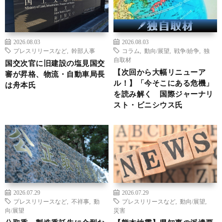
2026.08.03
2026.08.03
プレスリリースなど
,
幹部人事
コラム
,
動向/展望
,
戦争/紛争
,
独
自取材
国交次官に旧建設の塩見国交
【次回から大幅リニューア
審が昇格、物流・自動車局長
ル！】「今そこにある危機」
は舟本氏
を読み解く 国際ジャーナリ
スト・ビニシウス氏
2026.07.29
2026.07.29
プレスリリースなど
,
不祥事
,
動
プレスリリースなど
,
動向/展望
,
向/展望
災害