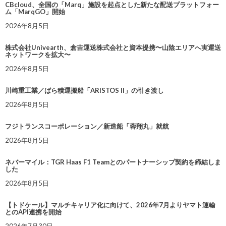
CBcloud、全国の「Marq」施設を起点とした新たな配送プラットフォー
ム「MarqGO」開始
2026年8月5日
株式会社Univearth、倉吉運送株式会社と資本提携〜山陰エリアへ実運送
ネットワークを拡大〜
2026年8月5日
川崎重工業／ばら積運搬船「ARISTOS II」の引き渡し
2026年8月5日
フジトランスコーポレーション／新造船「蓉翔丸」就航
2026年8月5日
ネバーマイル：TGR Haas F1 Teamとのパートナーシップ契約を締結しま
した
2026年8月5日
【トドケール】マルチキャリア化に向けて、2026年7月よりヤマト運輸
とのAPI連携を開始