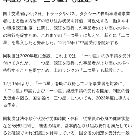
国土交通省は8月2日、トラックやバス、タクシーの自動車運送事業
者による働き方改革の取り組み状況を評価、可視化する「働きやす
い職場認証制度」に関し、認証を取得した事業者のより高い水準へ
の移行を促すため、これまでの「一つ星」に加えて、新たに「二つ
星」を導入したと発表した。12月16日に申請受付を開始する。
同制度は2020年度に創設。これまでは、「一つ星」のみ申請を受け
付けてきたが、「一つ星」認証を取得した事業者がより高い水準へ
移行することを促すため、上のランクの「二つ星」も新設した。
12月16日より、「一つ星」を既に取得している事業者を対象に、
「二つ星」申請および「一つ星」継続申請の受付を開始。制度の普
及促進を図る。国交省は「三つ星」についても、2023年度に導入す
る予定。
同制度は法令順守状況や労働時間・休日、従業員の心身の健康状態
など6分野に関し、審査の結果、基本的な取り組み要件を満たしてい
ると確認できれば認証を付与している。国交省の指定を受けた一般