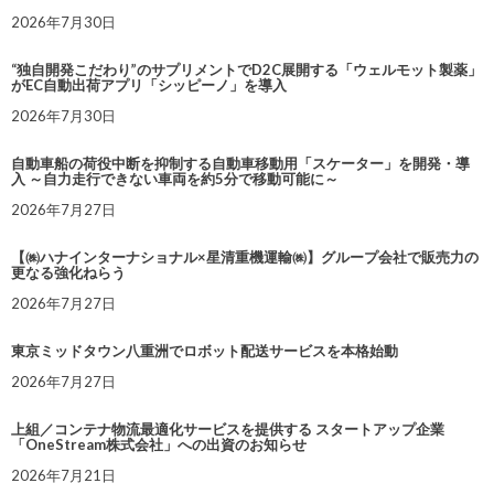
2026年7月30日
“独自開発こだわり”のサプリメントでD2C展開する「ウェルモット製薬」
がEC自動出荷アプリ「シッピーノ」を導入
2026年7月30日
自動車船の荷役中断を抑制する自動車移動用「スケーター」を開発・導
入 ～自力走行できない車両を約5分で移動可能に～
2026年7月27日
【㈱ハナインターナショナル×星清重機運輸㈱】グループ会社で販売力の
更なる強化ねらう
2026年7月27日
東京ミッドタウン八重洲でロボット配送サービスを本格始動
2026年7月27日
上組／コンテナ物流最適化サービスを提供する スタートアップ企業
「OneStream株式会社」への出資のお知らせ
2026年7月21日