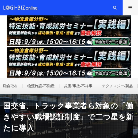
独自取材
物流施設/不動産
災害/事故/不祥事
テクノロジー/製品
国交省、トラック事業者ら対象の「働
きやすい職場認証制度」で二つ星を新
たに導入