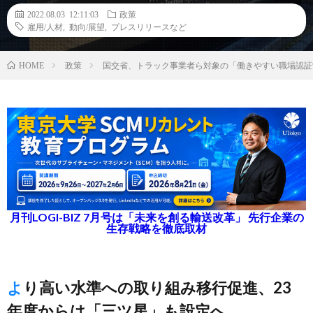
2022.08.03 12:11:03
政策
雇用/人材
,
動向/展望
,
プレスリリースなど
政策
国交省、トラック事業者ら対象の「働きやすい職場認証
HOME
月刊LOGI-BIZ 7月号は「未来を創る輸送改革」 先行企業の
生存戦略を徹底取材
より高い水準への取り組み移行促進、23
年度からは「三ツ星」も設定へ