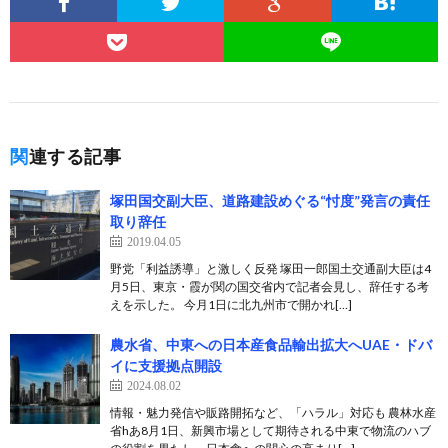
関連する記事
塚田国交副大臣、道路建設めぐる“忖度”発言の責任
取り辞任
2019.04.05
野党「利益誘導」と激しく反発 塚田一郎国土交通副大臣は4
月5日、東京・霞が関の国交省内で記者会見し、辞任する考
えを示した。 今月1日に北九州市で開かれ[…]
農水省、中東への日本産食品輸出拡大へUAE・ドバ
イに支援拠点開設
2024.08.02
情報・魅力発信や販路開拓など、「ハラル」対応も 農林水産
省hあ8月1日、新興市場として期待される中東で物流のハブ