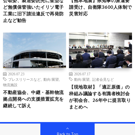
公取委、製造委託先に金型な
【熊本地震】県知事の派遣要
ど無償保管強いたイリソ電子
請受け、自衛隊3600人体制で
工業に旧下請法違反で再発防
災害対応
止など勧告
2026.07.23
2026.07.17
プレスリリースなど
,
動向/展望
,
動向/展望
,
記者会見など
物流施設
【現地取材】「適正原価」の
不動産協会、中継・基幹物流
枠組み議論する有識者検討会
拠点開発への支援措置拡充を
が初会合、26年中に提言取り
継続して訴え
まとめへ
Back to Top