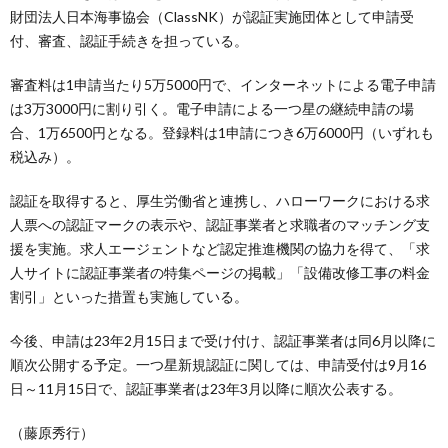
財団法人日本海事協会（ClassNK）が認証実施団体として申請受
付、審査、認証手続きを担っている。
審査料は1申請当たり5万5000円で、インターネットによる電子申請
は3万3000円に割り引く。電子申請による一つ星の継続申請の場
合、1万6500円となる。登録料は1申請につき6万6000円（いずれも
税込み）。
認証を取得すると、厚生労働省と連携し、ハローワークにおける求
人票への認証マークの表示や、認証事業者と求職者のマッチング支
援を実施。求人エージェントなど認定推進機関の協力を得て、「求
人サイトに認証事業者の特集ページの掲載」「設備改修工事の料金
割引」といった措置も実施している。
今後、申請は23年2月15日まで受け付け、認証事業者は同6月以降に
順次公開する予定。一つ星新規認証に関しては、申請受付は9月16
日～11月15日で、認証事業者は23年3月以降に順次公表する。
（藤原秀行）