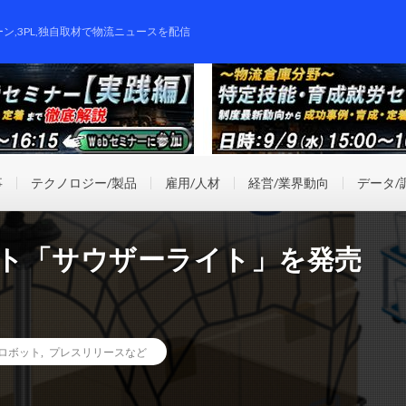
ーン,3PL,独自取材で物流ニュースを配信
事
テクノロジー/製品
雇用/人材
経営/業界動向
データ/
ット「サウザーライト」を発売
ロボット
,
プレスリリースなど