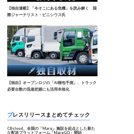
【独自連載】「今そこにある危機」を読み解く 国
際ジャーナリスト・ビニシウス氏
【独自】オープンロジの「AI梱包予測」、トラック
必要台数の迅速把握にも活用本格化
プレスリリースまとめてチェック
CBcloud、全国の「Marq」施設を起点とした新た
な配送プラットフォーム「MarqGO」開始