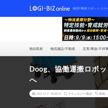
物流不動産,ロボット,ドロ
独自取材
物流施設/不動産
災害/事故/不祥
Doog、協働運搬ロボ
へ
2022.12.17 06:00:53
テクノロジー/製品
動画
,