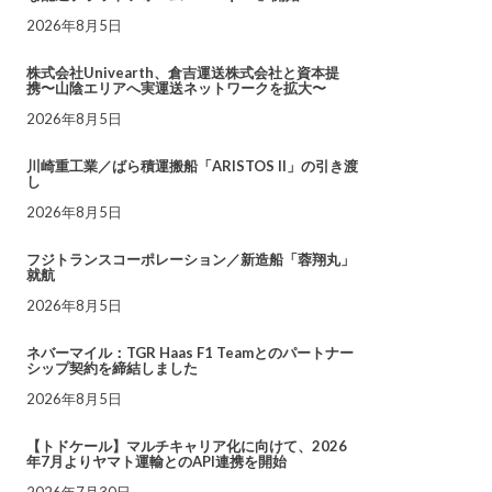
2026年8月5日
株式会社Univearth、倉吉運送株式会社と資本提
携〜山陰エリアへ実運送ネットワークを拡大〜
2026年8月5日
川崎重工業／ばら積運搬船「ARISTOS II」の引き渡
し
2026年8月5日
フジトランスコーポレーション／新造船「蓉翔丸」
就航
2026年8月5日
ネバーマイル：TGR Haas F1 Teamとのパートナー
シップ契約を締結しました
2026年8月5日
【トドケール】マルチキャリア化に向けて、2026
年7月よりヤマト運輸とのAPI連携を開始
2026年7月30日