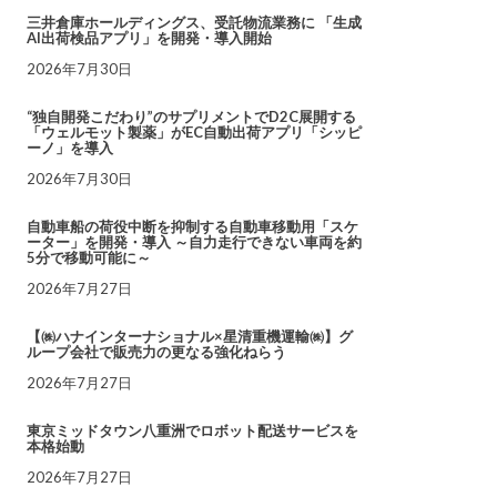
三井倉庫ホールディングス、受託物流業務に 「生成
AI出荷検品アプリ」を開発・導入開始
2026年7月30日
“独自開発こだわり”のサプリメントでD2C展開する
「ウェルモット製薬」がEC自動出荷アプリ「シッピ
ーノ」を導入
2026年7月30日
自動車船の荷役中断を抑制する自動車移動用「スケ
ーター」を開発・導入 ～自力走行できない車両を約
5分で移動可能に～
2026年7月27日
【㈱ハナインターナショナル×星清重機運輸㈱】グ
ループ会社で販売力の更なる強化ねらう
2026年7月27日
東京ミッドタウン八重洲でロボット配送サービスを
本格始動
2026年7月27日