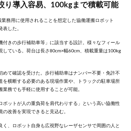
絞り導入容易、100kgまで積載可能
で運搬業務用に使用されることを想定した協働運搬ロボット
発表した。
機付きの歩行補助車等」に該当する設計。様々なフィール
ている。荷台は長さ80cm×幅60cm、積載重量は100kg
初めて確認を受けた。歩行補助車はナンバー不要・免許不
道を横断する必要のある現場作業や、トラックの駐車場所
搬業務でも手軽に使用することが可能。
ロボットが人の重負荷を肩代わりする」という高い協働性
境の改善を実現できると見込む。
良く、ロボット自身も広視野なレーザセンサで周囲の人と