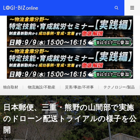
独自取材
物流施設/不動産
災害/事故/不祥事
テクノロジー/製品
日本郵便、三重・熊野の山間部で実施
のドローン配送トライアルの様子を公
開