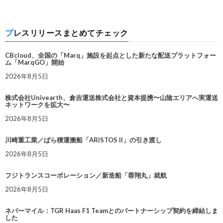
プレスリリースまとめてチェック
CBcloud、全国の「Marq」施設を起点とした新たな配送プラットフォー
ム「MarqGO」開始
2026年8月5日
株式会社Univearth、倉吉運送株式会社と資本提携〜山陰エリアへ実運送
ネットワークを拡大〜
2026年8月5日
川崎重工業／ばら積運搬船「ARISTOS II」の引き渡し
2026年8月5日
フジトランスコーポレーション／新造船「蓉翔丸」就航
2026年8月5日
ネバーマイル：TGR Haas F1 Teamとのパートナーシップ契約を締結しま
した