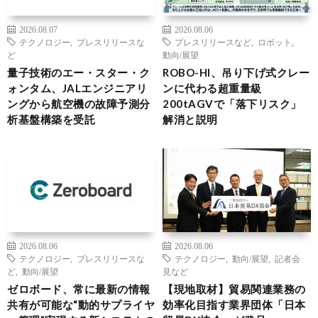
2026.08.07
2026.08.06
テクノロジー
,
プレスリリースな
プレスリリースなど
,
ロボット
,
ど
動向/展望
量子技術のエー・スター・ク
ROBO-HI、吊り下げ式クレー
ォンタム、JALエンジニアリ
ンに代わる超重量級
ングから航空機の故障予測分
200tAGVで「落下リスク」
析基盤構築を受託
解消と説明
2026.08.06
2026.08.06
テクノロジー
,
プレスリリースな
テクノロジー
,
動向/展望
,
記者会
ど
,
動向/展望
見など
ゼロボード、常に最新の情報
【現地取材】貿易関連業務の
共有が可能な“動的サプライヤ
効率化目指す業界団体「日本