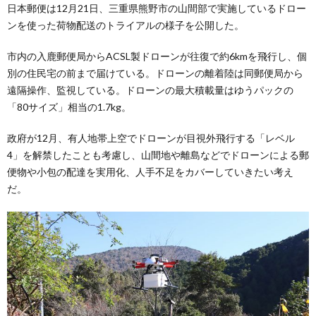
日本郵便は12月21日、三重県熊野市の山間部で実施しているドロー
ンを使った荷物配送のトライアルの様子を公開した。
市内の入鹿郵便局からACSL製ドローンが往復で約6kmを飛行し、個
別の住民宅の前まで届けている。ドローンの離着陸は同郵便局から
遠隔操作、監視している。ドローンの最大積載量はゆうパックの
「80サイズ」相当の1.7kg。
政府が12月、有人地帯上空でドローンが目視外飛行する「レベル
4」を解禁したことも考慮し、山間地や離島などでドローンによる郵
便物や小包の配達を実用化、人手不足をカバーしていきたい考え
だ。