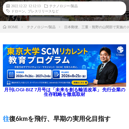
2022.12.22 12:12:13
テクノロジー/製品
ドローン
,
プレスリリースなど
テクノロジー/製品
日本郵便、三重・熊野の山間部で実施の
HOME
月刊LOGI-BIZ 7月号は「未来を創る輸送改革」 先行企業の
生存戦略を徹底取材
往復6kmを飛行、早期の実用化目指す