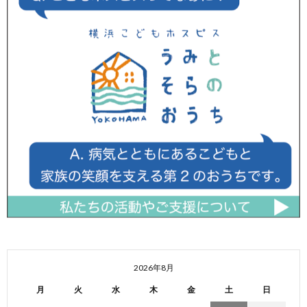
2026年8月
月
火
水
木
金
土
日