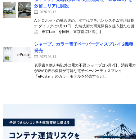
汐留エリアに開設
2026.03.12
AIとロボットの融合進め、次世代マテハンシステム実現目指
す ダイフクは3月11日、先端技術の研究開発を担う新たな拠
点「東京Lab」を同日、東京都港区海[…]
シャープ、カラー電子ペーパーディスプレイ 2機種
発売
2023.08.14
表示書き換え時以外は電力不要 シャープは8月9日、消費電力
が0Wで表示保持が可能な電子ペーパーディスプレイ
「ePoster」のカラーモデルを発売すると[…]