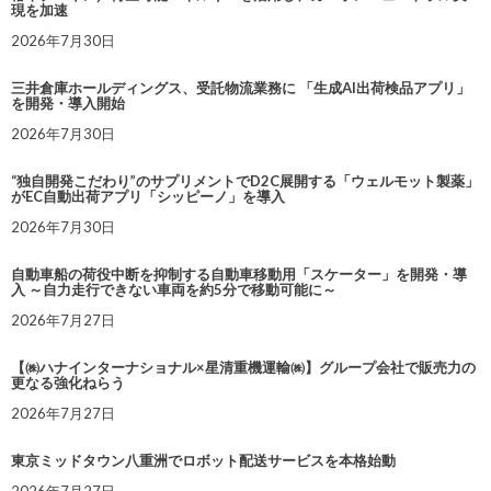
現を加速
2026年7月30日
三井倉庫ホールディングス、受託物流業務に 「生成AI出荷検品アプリ」
を開発・導入開始
2026年7月30日
“独自開発こだわり”のサプリメントでD2C展開する「ウェルモット製薬」
がEC自動出荷アプリ「シッピーノ」を導入
2026年7月30日
自動車船の荷役中断を抑制する自動車移動用「スケーター」を開発・導
入 ～自力走行できない車両を約5分で移動可能に～
2026年7月27日
【㈱ハナインターナショナル×星清重機運輸㈱】グループ会社で販売力の
更なる強化ねらう
2026年7月27日
東京ミッドタウン八重洲でロボット配送サービスを本格始動
2026年7月27日