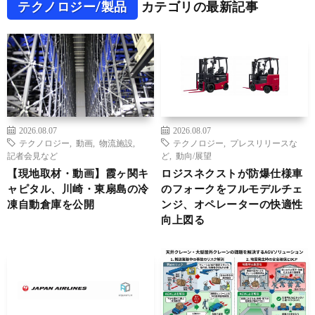
テクノロジー/製品
カテゴリの最新記事
2026.08.07
2026.08.07
テクノロジー
,
動画
,
物流施設
,
テクノロジー
,
プレスリリースな
記者会見など
ど
,
動向/展望
【現地取材・動画】霞ヶ関キ
ロジスネクストが防爆仕様車
ャピタル、川崎・東扇島の冷
のフォークをフルモデルチェ
凍自動倉庫を公開
ンジ、オペレーターの快適性
向上図る