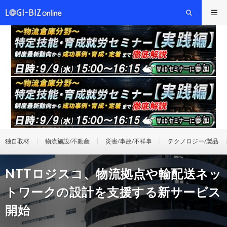
独自取材
物流施設/不動産
災害/事故/不祥事
テクノロジー/製品
NTTロジスコ、物流拠点や輸配送ネッ
トワークの設計を支援する新サービス
開始