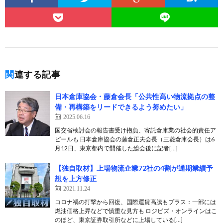
関連する記事
日本倉庫協会・藤倉会長「公共性高い物流拠点の整
備・再構築をリードできるよう努めたい」
2025.06.16
国交省検討会の報告書受け抱負、寄託倉庫業の社会的責任ア
ピールも 日本倉庫協会の藤倉正夫会長（三菱倉庫会長）は6
月12日、東京都内で開催した総会後に記者[…]
【独自取材】上場物流企業72社の4割が通期業績予
想を上方修正
2021.11.24
コロナ禍の打撃から回復、国際運賃高騰もプラス：一部には
燃油価格上昇などで慎重な見方も ロジビズ・オンラインはこ
のほど、東京証券取引所などに上場している[…]