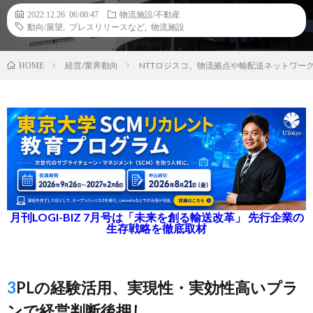
2022.12.26 06:00:47
物流施設/不動産
動向/展望
,
プレスリリースなど
,
物流施設
経営/業界動向
NTTロジスコ、物流拠点や輸配送ネットワー
HOME
月刊LOGI-BIZ 7月号は「未来を創る輸送改革」 先行企業の
生存戦略を徹底取材
3PLの経験活用、実現性・実効性高いプラ
ンで経営判断後押し