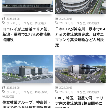
2026.08.06
2026.08.06
プレスリリースなど
,
物流施設
プレスリリースなど
,
物流施設
ヨコレイが上信越エリア初、
日本GLPが神奈川・厚木で8.4
新潟・長岡で2.7万tの物流拠
万㎡の物流施設完成、日本エ
点開設
マソンや真栄運輸など入居決
定
2026.08.06
2026.08.06
プレスリリースなど
,
動向/展望
,
プレスリリースなど
,
物流施設
物流施設
CRE、埼玉・朝霞で同一エリ
住友林業グループ、神奈川・
ア内の物流施設2棟目開発に
厚木で初の自社運営型物流拠