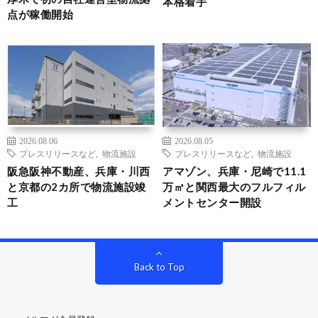
本格着手
点が稼働開始
2026.08.06
2026.08.05
プレスリリースなど
,
物流施設
プレスリリースなど
,
物流施設
阪急阪神不動産、兵庫・川西
アマゾン、兵庫・尼崎で11.1
と京都の2カ所で物流施設竣
万㎡と関西最大のフルフィル
工
メントセンター開設
Back to Top