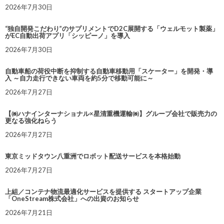
2026年7月30日
“独自開発こだわり”のサプリメントでD2C展開する「ウェルモット製薬」
がEC自動出荷アプリ「シッピーノ」を導入
2026年7月30日
自動車船の荷役中断を抑制する自動車移動用「スケーター」を開発・導
入 ～自力走行できない車両を約5分で移動可能に～
2026年7月27日
【㈱ハナインターナショナル×星清重機運輸㈱】グループ会社で販売力の
更なる強化ねらう
2026年7月27日
東京ミッドタウン八重洲でロボット配送サービスを本格始動
2026年7月27日
上組／コンテナ物流最適化サービスを提供する スタートアップ企業
「OneStream株式会社」への出資のお知らせ
2026年7月21日