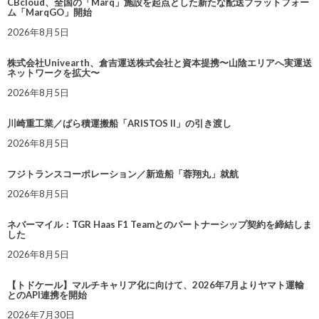
CBcloud、全国の「Marq」施設を起点とした新たな配送プラットフォー
ム「MarqGO」開始
2026年8月5日
株式会社Univearth、倉吉運送株式会社と資本提携〜山陰エリアへ実運送
ネットワークを拡大〜
2026年8月5日
川崎重工業／ばら積運搬船「ARISTOS II」の引き渡し
2026年8月5日
フジトランスコーポレーション／新造船「蓉翔丸」就航
2026年8月5日
ネバーマイル：TGR Haas F1 Teamとのパートナーシップ契約を締結しま
した
2026年8月5日
【トドケール】マルチキャリア化に向けて、2026年7月よりヤマト運輸
とのAPI連携を開始
2026年7月30日