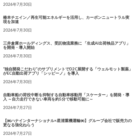
2026年7月30日
椿本チエイン／再生可能エネルギーを活用し、カーボンニュートラル実
現を加速
2026年7月30日
三井倉庫ホールディングス、受託物流業務に 「生成AI出荷検品アプリ」
を開発・導入開始
2026年7月30日
“独自開発こだわり”のサプリメントでD2C展開する「ウェルモット製薬」
がEC自動出荷アプリ「シッピーノ」を導入
2026年7月30日
自動車船の荷役中断を抑制する自動車移動用「スケーター」を開発・導
入 ～自力走行できない車両を約5分で移動可能に～
2026年7月27日
【㈱ハナインターナショナル×星清重機運輸㈱】グループ会社で販売力の
更なる強化ねらう
2026年7月27日