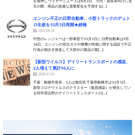
を後押し ウェザーニューズは8月3日、小売・製造業向けに荒
天の際、商品の急激な需要変化を予測する[…]
エンジン不正の日野自動車、小型トラックのデュト
ロ生産を10月3日再開★続報
2022.09.16
中型のレンジャーは一部車型で11月1日に 日野自動車は9月
16日、エンジンの排出ガスや燃費の性能に関する認証で不正
行為が相次ぎ発覚して大部分の製品の製[…]
【新型ウイルス】デイリートランスポートの感染、
2人増えて累計96人に
2020.11.01
千葉・船橋市発表、1人は無症状 千葉県船橋市は11月1日、
新型コロナウイルスのクラスター（集団感染）が発生してい
る同市習志野のデイリートランスポートの[…]