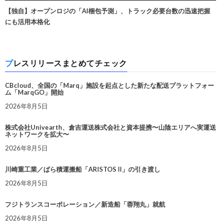
【独自】オープンロジの「AI梱包予測」、トラック必要台数の迅速把握
にも活用本格化
プレスリリースまとめてチェック
CBcloud、全国の「Marq」施設を起点とした新たな配送プラットフォー
ム「MarqGO」開始
2026年8月5日
株式会社Univearth、倉吉運送株式会社と資本提携〜山陰エリアへ実運送
ネットワークを拡大〜
2026年8月5日
川崎重工業／ばら積運搬船「ARISTOS II」の引き渡し
2026年8月5日
フジトランスコーポレーション／新造船「蓉翔丸」就航
2026年8月5日