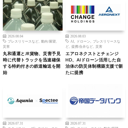
2026.08.04
2026.08.03
プレスリリースなど
,
動向/展望
,
AI
,
ドローン
,
プレスリリースな
災害
ど
,
提携/合弁など
,
災害
丸和通運とJR貨物、災害予見
エアロネクストとチェンジ
時に代替トラックを迅速確保
HD、AIドローン活用した自
する特約付きの鉄道輸送を開
治体の防災体制構築支援で新
始
たに提携
2026.07.31
2026.07.31