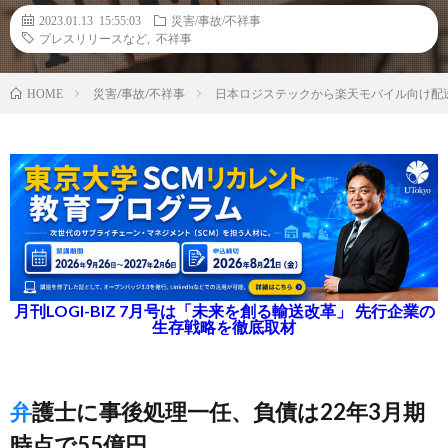
2023.01.13 15:55:03
災害/事故/不祥事
プレスリリースなど
,
不祥事
災害/事故/不祥事
日本ロジステックから楽天モバイル向け配送
HOME
月刊LOGI-BIZ 7月号は「未来を創る輸送改革」 先行企業の
生存戦略を徹底取材
弁護士に事後処理一任、負債は22年3月期
時点で55億円