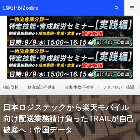
独自取材
物流施設/不動産
災害/事故/不祥事
テクノロジー/製品
日本ロジステックから楽天モバイル
向け配送業務請け負ったTRAILが自己
破産へ：帝国データ