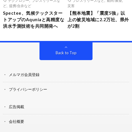
テクノロジー
,
プレスリリースな
プレスリリースなど
,
動向/展望
,
ど
,
提携/合弁など
災害
Spectee、気候テックスター
【熊本地震】「震度5強」以
トアップのAquniaと高精度な
上の被災地域に2.2万社、県外
洪水予測技術を共同開発へ
が2割
Back to Top
メルマガ会員登録
プライバシーポリシー
広告掲載
会社概要