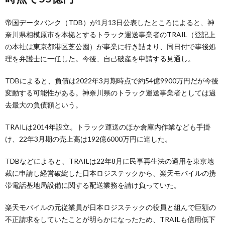
帝国データバンク（TDB）が1月13日公表したところによると、神
奈川県相模原市を本拠とするトラック運送事業者のTRAIL（登記上
の本社は東京都港区芝公園）が事業に行き詰まり、同日付で事後処
理を弁護士に一任した。今後、自己破産を申請する見通し。
TDBによると、負債は2022年3月期時点で約54億9900万円だが今後
変動する可能性がある。神奈川県のトラック運送事業者としては過
去最大の負債額という。
TRAILは2014年設立。トラック運送のほか倉庫内作業なども手掛
け、22年3月期の売上高は192億6000万円に達した。
TDBなどによると、TRAILは22年8月に民事再生法の適用を東京地
裁に申請し経営破綻した日本ロジステックから、楽天モバイルの携
帯電話基地局設備に関する配送業務を請け負っていた。
楽天モバイルの元従業員が日本ロジステックの役員と組んで巨額の
不正請求をしていたことが明らかになったため、TRAILも信用低下