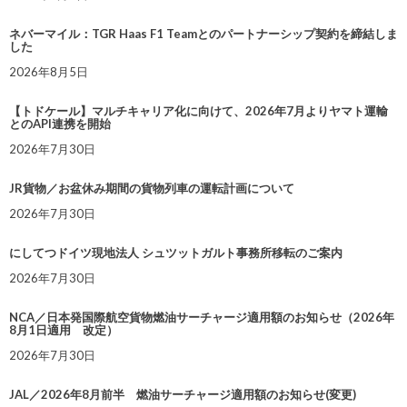
ネバーマイル：TGR Haas F1 Teamとのパートナーシップ契約を締結しま
した
2026年8月5日
【トドケール】マルチキャリア化に向けて、2026年7月よりヤマト運輸
とのAPI連携を開始
2026年7月30日
JR貨物／お盆休み期間の貨物列車の運転計画について
2026年7月30日
にしてつドイツ現地法人 シュツットガルト事務所移転のご案内
2026年7月30日
NCA／日本発国際航空貨物燃油サーチャージ適用額のお知らせ（2026年
8月1日適用 改定）
2026年7月30日
JAL／2026年8月前半 燃油サーチャージ適用額のお知らせ(変更)