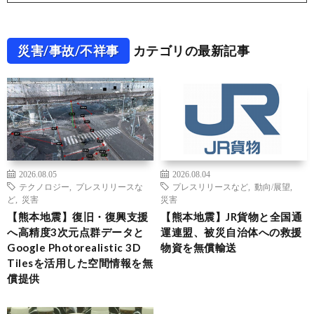
災害/事故/不祥事
カテゴリの最新記事
2026.08.05
2026.08.04
テクノロジー
,
プレスリリースな
プレスリリースなど
,
動向/展望
,
ど
,
災害
災害
【熊本地震】復旧・復興支援
【熊本地震】JR貨物と全国通
へ高精度3次元点群データと
運連盟、被災自治体への救援
Google Photorealistic 3D
物資を無償輸送
Tilesを活用した空間情報を無
償提供