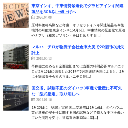
東京インキ、中東情勢緊迫化でグラビアインキ関連
製品を30％以上値上げへ
2026.04.08
原材料価格高騰など考慮、オフセットインキ関連製品も今後
検討の可能性 東京インキは4月8日、中東情勢の緊迫化で原油
やナフサ（粗製ガソリン）をはじめとする[…]
マルハニチロが物流子会社倉庫火災で20億円の損失
計上
2019.05.13
再稼働に努めるも全面復旧までは当面の時間必要 マルハニチ
ロが5月13日に発表した2019年3月期連結決算によると、2月
に全額出資子会社のマルハニチロ物[…]
国交省、試験不正のダイハツ3車種で量産に不可欠
な「型式指定」取り消しへ
2024.01.16
1月23日に「聴聞」実施 国土交通省は1月16日、ダイハツ工
業が新車の安全性に関する国の試験などで膨大な不正を働い
ていた問題を受け、道路運送車両法に基[…]