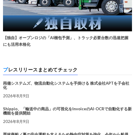
【独自】オープンロジの「AI梱包予測」、トラック必要台数の迅速把握
にも活用本格化
プレスリリースまとめてチェック
両備システムズ、物流自動化システムを手掛ける 株式会社APTを子会社
化
2026年8月9日
Shippio、「輸送中の商品」の可視化をInvoiceのAI-OCRで自動化する新
機能を提供開始
2026年8月9日
栗林商船／夏の安全運航を支えるため熱中症対策を強化。今年から船員