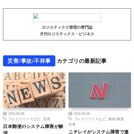
ロジスティクス管理の専門誌
月刊ロジスティクス・ビジネス
災害/事故/不祥事
カテゴリの最新記事
2026.08.08
2026.08.08
プレスリリースなど
,
災害
プレスリリースなど
,
動向/展望
,
災害
日本郵便のシステム障害が解
ニチレイがシステム障害で連
消