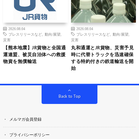
2026.08.04
2026.08.04
プレスリリースなど
,
動向/展望
,
プレスリリースなど
,
動向/展望
,
災害
災害
【熊本地震】JR貨物と全国通
丸和通運とJR貨物、災害予見
運連盟、被災自治体への救援
時に代替トラックを迅速確保
物資を無償輸送
する特約付きの鉄道輸送を開
始
Back to Top
メルマガ会員登録
プライバシーポリシー