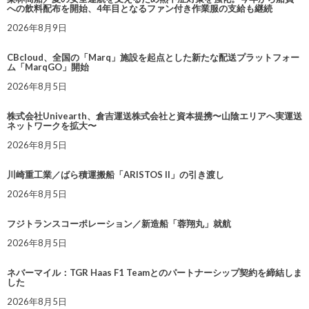
への飲料配布を開始、4年目となるファン付き作業服の支給も継続
2026年8月9日
CBcloud、全国の「Marq」施設を起点とした新たな配送プラットフォー
ム「MarqGO」開始
2026年8月5日
株式会社Univearth、倉吉運送株式会社と資本提携〜山陰エリアへ実運送
ネットワークを拡大〜
2026年8月5日
川崎重工業／ばら積運搬船「ARISTOS II」の引き渡し
2026年8月5日
フジトランスコーポレーション／新造船「蓉翔丸」就航
2026年8月5日
ネバーマイル：TGR Haas F1 Teamとのパートナーシップ契約を締結しま
した
2026年8月5日