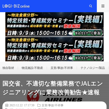
独自取材
物流施設/不動産
災害/事故/不祥事
テクノロジー/製品
国交省、不適切な整備業務でJALエン
ジニアリングに業務改善勧告★速報
2023.12.22 17:17:59
災害/事故/不祥事