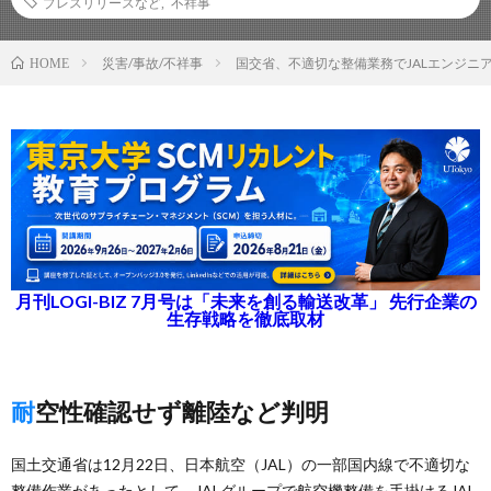
プレスリリースなど
,
不祥事
災害/事故/不祥事
国交省、不適切な整備業務でJALエンジニ
HOME
月刊LOGI-BIZ 7月号は「未来を創る輸送改革」 先行企業の
生存戦略を徹底取材
耐空性確認せず離陸など判明
国土交通省は12月22日、日本航空（JAL）の一部国内線で不適切な
整備作業があったとして、JALグループで航空機整備を手掛けるJAL