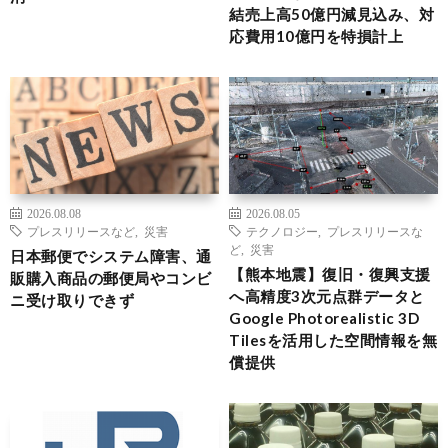
結売上高50億円減見込み、対
応費用10億円を特損計上
2026.08.08
2026.08.05
プレスリリースなど
,
災害
テクノロジー
,
プレスリリースな
ど
,
災害
日本郵便でシステム障害、通
【熊本地震】復旧・復興支援
販購入商品の郵便局やコンビ
へ高精度3次元点群データと
ニ受け取りできず
Google Photorealistic 3D
Tilesを活用した空間情報を無
償提供