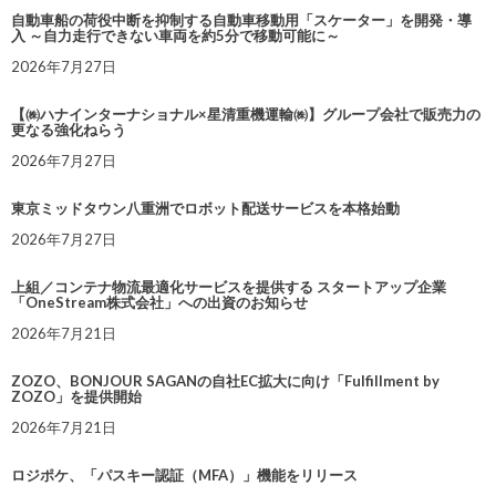
自動車船の荷役中断を抑制する自動車移動用「スケーター」を開発・導
入 ～自力走行できない車両を約5分で移動可能に～
2026年7月27日
【㈱ハナインターナショナル×星清重機運輸㈱】グループ会社で販売力の
更なる強化ねらう
2026年7月27日
東京ミッドタウン八重洲でロボット配送サービスを本格始動
2026年7月27日
上組／コンテナ物流最適化サービスを提供する スタートアップ企業
「OneStream株式会社」への出資のお知らせ
2026年7月21日
ZOZO、BONJOUR SAGANの自社EC拡大に向け「Fulfillment by
ZOZO」を提供開始
2026年7月21日
ロジポケ、「パスキー認証（MFA）」機能をリリース