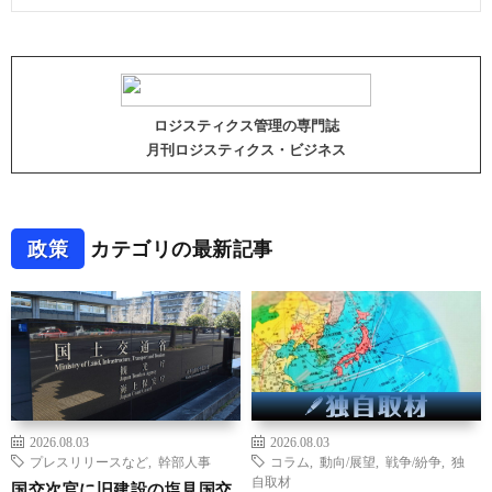
ロジスティクス管理の専門誌
月刊ロジスティクス・ビジネス
政策
カテゴリの最新記事
2026.08.03
2026.08.03
プレスリリースなど
,
幹部人事
コラム
,
動向/展望
,
戦争/紛争
,
独
自取材
国交次官に旧建設の塩見国交