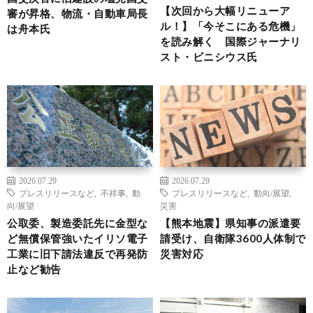
【次回から大幅リニューア
審が昇格、物流・自動車局長
ル！】「今そこにある危機」
は舟本氏
を読み解く 国際ジャーナリ
スト・ビニシウス氏
2026.07.29
2026.07.29
プレスリリースなど
,
不祥事
,
動
プレスリリースなど
,
動向/展望
,
向/展望
災害
公取委、製造委託先に金型な
【熊本地震】県知事の派遣要
ど無償保管強いたイリソ電子
請受け、自衛隊3600人体制で
工業に旧下請法違反で再発防
災害対応
止など勧告