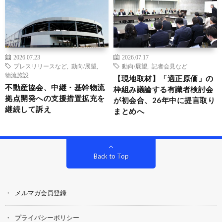
2026.07.23
2026.07.17
プレスリリースなど
,
動向/展望
,
動向/展望
,
記者会見など
物流施設
【現地取材】「適正原価」の
不動産協会、中継・基幹物流
枠組み議論する有識者検討会
拠点開発への支援措置拡充を
が初会合、26年中に提言取り
継続して訴え
まとめへ
Back to Top
メルマガ会員登録
プライバシーポリシー