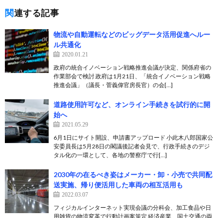
関連する記事
物流や自動運転などのビッグデータ活用促進へルー
ル共通化
2020.01.21
政府の統合イノベーション戦略推進会議が決定、関係府省の
作業部会で検討 政府は1月21日、「統合イノベーション戦略
推進会議」（議長・菅義偉官房長官）の会[…]
道路使用許可など、オンライン手続きを試行的に開
始へ
2021.05.29
6月1日にサイト開設、申請書アップロード 小此木八郎国家公
安委員長は5月28日の閣議後記者会見で、行政手続きのデジ
タル化の一環として、各地の警察庁で行[…]
2030年の在るべき姿はメーカー・卸・小売で共同配
送実施、帰り便活用した車両の相互活用も
2022.03.07
フィジカルインターネット実現会議の分科会、加工食品や日
用雑貨の物流変革で行動計画案策定 経済産業、国土交通の両