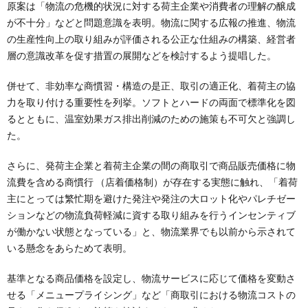
原案は「物流の危機的状況に対する荷主企業や消費者の理解の醸成
が不十分」などと問題意識を表明。物流に関する広報の推進、物流
の生産性向上の取り組みが評価される公正な仕組みの構築、経営者
層の意識改革を促す措置の展開などを検討するよう提唱した。
併せて、非効率な商慣習・構造の是正、取引の適正化、着荷主の協
力を取り付ける重要性を列挙。ソフトとハードの両面で標準化を図
るとともに、温室効果ガス排出削減のための施策も不可欠と強調し
た。
さらに、発荷主企業と着荷主企業の間の商取引で商品販売価格に物
流費を含める商慣行 （店着価格制）が存在する実態に触れ、「着荷
主にとっては繁忙期を避けた発注や発注の大ロット化やパレチゼー
ションなどの物流負荷軽減に資する取り組みを行うインセンティブ
が働かない状態となっている」と、物流業界でも以前から示されて
いる懸念をあらためて表明。
基準となる商品価格を設定し、物流サービスに応じて価格を変動さ
せる「メニュープライシング」など「商取引における物流コストの