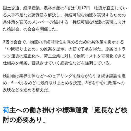
国土交通、経済産業、農林水産の3省は1月17日、物流が直面してい
る人手不足など諸課題を解決し、持続可能な物流を実現するための
具体策を官民のメンバーで検討する「持続可能な物流の実現に向け
た検討会」の会合を開催した。
3省は会合で、物流の持続可能性を高めるための具体策を提示する
「中間取りまとめ」の原案を提示、大筋で了承を得た。原案はトラ
ック運賃の適正化へ、荷主企業に対して物流コストを可視化できる
仕組みを考案、普及させていく必要性などを強調している。
検討会は業界団体などへのヒアリングを経ながら引き続き議論を進
め、5～6月をめどに最終取りまとめを決定。3省を中心に政策への
反映などを進める構えだ。
荷主への働き掛けや標準運賃「延長など検
討の必要あり」