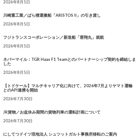
2026年8月5日
川崎重工業／ばら積運搬船「ARISTOS II」の引き渡し
2026年8月5日
フジトランスコーポレーション／新造船「蓉翔丸」就航
2026年8月5日
ネバーマイル：TGR Haas F1 Teamとのパートナーシップ契約を締結しま
した
2026年8月5日
【トドケール】マルチキャリア化に向けて、2026年7月よりヤマト運輸
とのAPI連携を開始
2026年7月30日
JR貨物／お盆休み期間の貨物列車の運転計画について
2026年7月30日
にしてつドイツ現地法人 シュツットガルト事務所移転のご案内