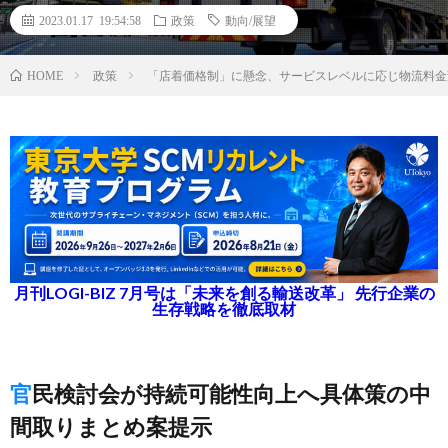
2023.01.17 19:54:58
政策
動向/展望
政策
「店着価格制」に懸念、サービスレベルに応じ物流料金
HOME
月刊LOGI-BIZ 7月号は「未来を創る輸送改革」 先行企業の
生存戦略を徹底取材
官民検討会が持続可能性向上へ具体策の中
間取りまとめ案提示