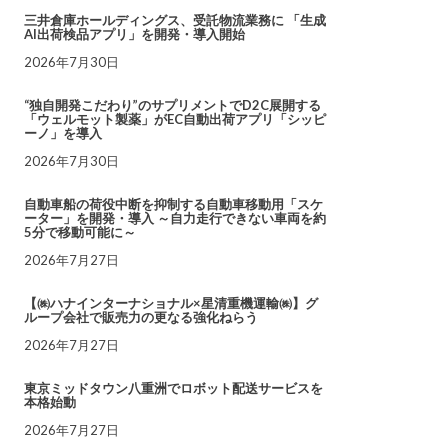
三井倉庫ホールディングス、受託物流業務に 「生成
AI出荷検品アプリ」を開発・導入開始
2026年7月30日
“独自開発こだわり”のサプリメントでD2C展開する
「ウェルモット製薬」がEC自動出荷アプリ「シッピ
ーノ」を導入
2026年7月30日
自動車船の荷役中断を抑制する自動車移動用「スケ
ーター」を開発・導入 ～自力走行できない車両を約
5分で移動可能に～
2026年7月27日
【㈱ハナインターナショナル×星清重機運輸㈱】グ
ループ会社で販売力の更なる強化ねらう
2026年7月27日
東京ミッドタウン八重洲でロボット配送サービスを
本格始動
2026年7月27日