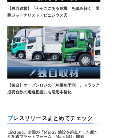
【独自連載】「今そこにある危機」を読み解く 国
際ジャーナリスト・ビニシウス氏
【独自】オープンロジの「AI梱包予測」、トラック
必要台数の迅速把握にも活用本格化
プレスリリースまとめてチェック
CBcloud、全国の「Marq」施設を起点とした新た
な配送プラットフォーム「MarqGO」開始