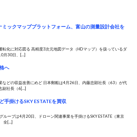
ナミックマッププラットフォーム、富山の測量設計会社を
運転化に対応図る 高精度3次元地図データ（HDマップ）を扱っているダ
月30日、[…]
格へ
などの収益改善にめど 日本郵船は4月26日、内藤忠顕社長（63）が代
副社長（6[…]
掛けるSKY ESTATEを買収
ループは4月20日、ドローン関連事業を手掛けるSKY ESTATE（東京
全[…]