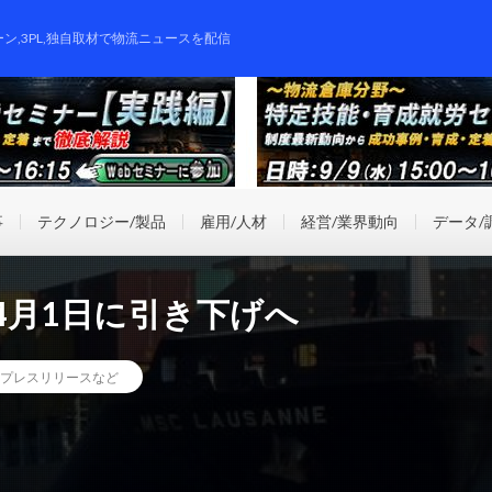
ーン,3PL,独自取材で物流ニュースを配信
事
テクノロジー/製品
雇用/人材
経営/業界動向
データ/
、4月1日に引き下げへ
プレスリリースなど