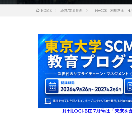
経営/業界動向
「NACCS」利用料金、
HOME
月刊LOGI-BIZ 7月号は「未