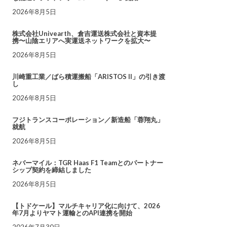
2026年8月5日
株式会社Univearth、倉吉運送株式会社と資本提
携〜山陰エリアへ実運送ネットワークを拡大〜
2026年8月5日
川崎重工業／ばら積運搬船「ARISTOS II」の引き渡
し
2026年8月5日
フジトランスコーポレーション／新造船「蓉翔丸」
就航
2026年8月5日
ネバーマイル：TGR Haas F1 Teamとのパートナー
シップ契約を締結しました
2026年8月5日
【トドケール】マルチキャリア化に向けて、2026
年7月よりヤマト運輸とのAPI連携を開始
2026年7月30日