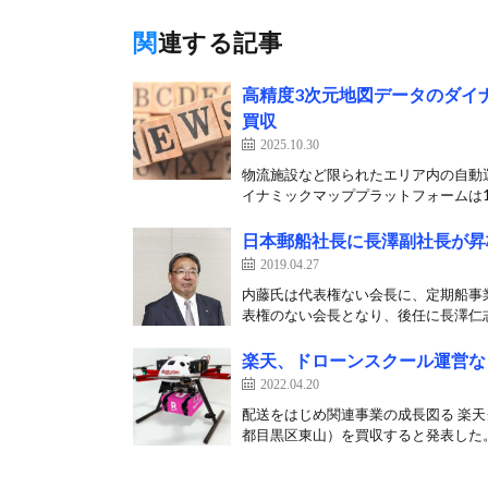
関連する記事
高精度3次元地図データのダイ
買収
2025.10.30
物流施設など限られたエリア内の自動
イナミックマッププラットフォームは10
日本郵船社長に長澤副社長が昇
2019.04.27
内藤氏は代表権ない会長に、定期船事業
表権のない会長となり、後任に長澤仁志
楽天、ドローンスクール運営など手
2022.04.20
配送をはじめ関連事業の成長図る 楽天グ
都目黒区東山）を買収すると発表した。 