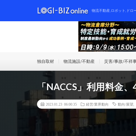
物流不動産,ロボット,ドロ
独自取材
物流施設/不動産
災害/事故/不祥
「NACCS」利用料金
2023.01.23 06:00:35
経営/業界動向
動向/展望
,