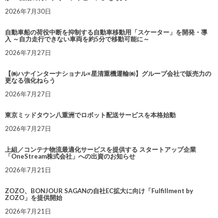
2026年7月30日
自動車船の荷役中断を抑制する自動車移動用「スケーター」を開発・導
入 ～自力走行できない車両を約5分で移動可能に～
2026年7月27日
【㈱ハナインターナショナル×星清重機運輸㈱】グループ会社で販売力の
更なる強化ねらう
2026年7月27日
東京ミッドタウン八重洲でロボット配送サービスを本格始動
2026年7月27日
上組／コンテナ物流最適化サービスを提供する スタートアップ企業
「OneStream株式会社」への出資のお知らせ
2026年7月21日
ZOZO、BONJOUR SAGANの自社EC拡大に向け「Fulfillment by
ZOZO」を提供開始
2026年7月21日