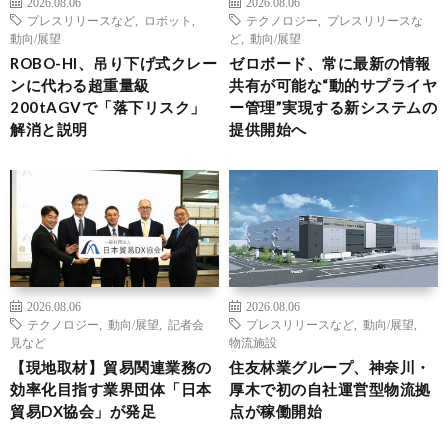
2026.08.06
2026.08.06
プレスリリースなど
,
ロボット
,
テクノロジー
,
プレスリリースな
動向/展望
ど
,
動向/展望
ROBO-HI、吊り下げ式クレー
ゼロボード、常に最新の情報
ンに代わる超重量級
共有が可能な“動的サプライヤ
200tAGVで「落下リスク」
ー管理”実現する新システムの
解消と説明
提供開始へ
2026.08.06
2026.08.06
テクノロジー
,
動向/展望
,
記者会
プレスリリースなど
,
動向/展望
,
見など
物流施設
【現地取材】貿易関連業務の
住友林業グループ、神奈川・
効率化目指す業界団体「日本
厚木で初の自社運営型物流拠
貿易DX協会」が発足
点が稼働開始