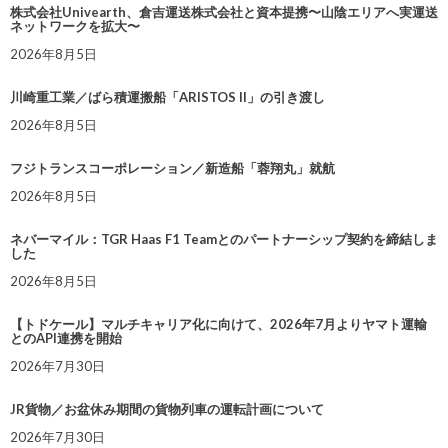
株式会社Univearth、倉吉運送株式会社と資本提携〜山陰エリアへ実運送
ネットワークを拡大〜
2026年8月5日
川崎重工業／ばら積運搬船「ARISTOS II」の引き渡し
2026年8月5日
フジトランスコーポレーション／新造船「蓉翔丸」就航
2026年8月5日
ネバーマイル：TGR Haas F1 Teamとのパートナーシップ契約を締結しま
した
2026年8月5日
【トドケール】マルチキャリア化に向けて、2026年7月よりヤマト運輸
とのAPI連携を開始
2026年7月30日
JR貨物／お盆休み期間の貨物列車の運転計画について
2026年7月30日