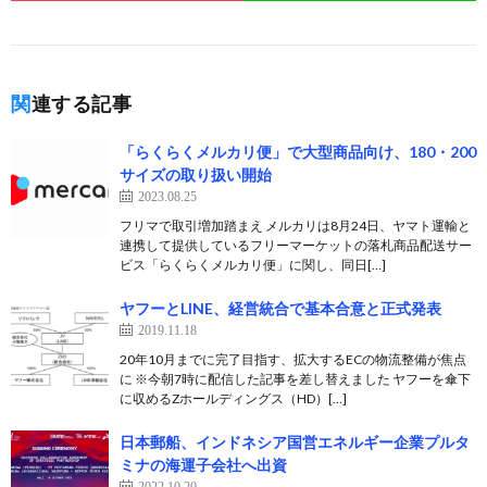
関連する記事
「らくらくメルカリ便」で大型商品向け、180・200
サイズの取り扱い開始
2023.08.25
フリマで取引増加踏まえ メルカリは8月24日、ヤマト運輸と
連携して提供しているフリーマーケットの落札商品配送サー
ビス「らくらくメルカリ便」に関し、同日[…]
ヤフーとLINE、経営統合で基本合意と正式発表
2019.11.18
20年10月までに完了目指す、拡大するECの物流整備が焦点
に ※今朝7時に配信した記事を差し替えました ヤフーを傘下
に収めるZホールディングス（HD）[…]
日本郵船、インドネシア国営エネルギー企業プルタ
ミナの海運子会社へ出資
2022.10.20