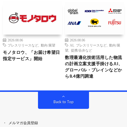
2026.08.06
2026.08.06
プレスリリースなど
,
動向/展望
AI
,
プレスリリースなど
,
動向/展
望
,
提携/合弁など
モノタロウ、「お届け希望日
数理最適化技術活用した物流
指定サービス」開始
の計画立案支援手掛けるJIJ、
グローバル・ブレインなどか
ら8.4億円調達
Back to Top
メルマガ会員登録