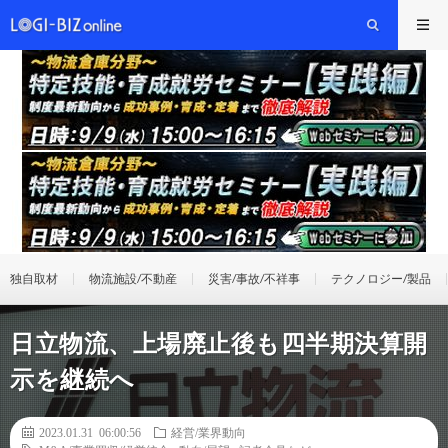
独自取材
物流施設/不動産
災害/事故/不祥事
テクノロジー/製品
日立物流、上場廃止後も四半期決算開
示を継続へ
2023.01.31 06:00:56
経営/業界動向