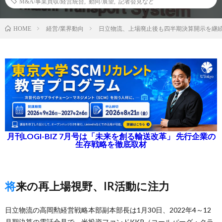
M&A/事業買収/経営統合
,
動向/展望
,
記者会見など
経営/業界動向
日立物流、上場廃止後も四半期決算開示を継
HOME
月刊LOGI-BIZ 7月号は「未来を創る輸送改革」 先行企業の
生存戦略を徹底取材
将来の再上場視野、IR活動に注力
日立物流の高岡勲経営戦略本部副本部長は1月30日、2022年4～12
月期決算の電話会見で、米投資ファンドKKR（コールバーグ・クラ