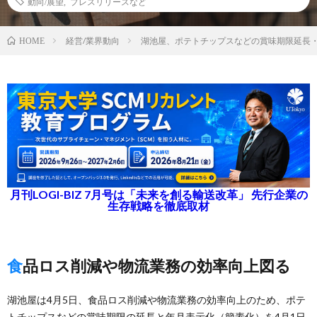
動向/展望
,
プレスリリースなど
経営/業界動向
湖池屋、ポテトチップスなどの賞味期限延長
HOME
月刊LOGI-BIZ 7月号は「未来を創る輸送改革」 先行企業の
生存戦略を徹底取材
食品ロス削減や物流業務の効率向上図る
湖池屋は4月5日、食品ロス削減や物流業務の効率向上のため、ポテ
トチップスなどの賞味期限の延長と年月表示化（簡素化）を4月1日