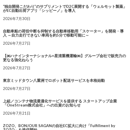
“独自開発こだわり”のサプリメントでD2C展開する「ウェルモット製薬」
がEC自動出荷アプリ「シッピーノ」を導入
2026年7月30日
自動車船の荷役中断を抑制する自動車移動用「スケーター」を開発・導
入 ～自力走行できない車両を約5分で移動可能に～
2026年7月27日
【㈱ハナインターナショナル×星清重機運輸㈱】グループ会社で販売力の
更なる強化ねらう
2026年7月27日
東京ミッドタウン八重洲でロボット配送サービスを本格始動
2026年7月27日
上組／コンテナ物流最適化サービスを提供する スタートアップ企業
「OneStream株式会社」への出資のお知らせ
2026年7月21日
ZOZO、BONJOUR SAGANの自社EC拡大に向け「Fulfillment by
ZOZO」を提供開始