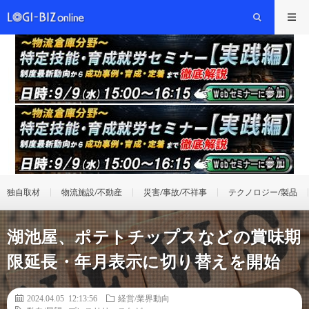
独自取材
物流施設/不動産
災害/事故/不祥事
テクノロジー/製品
湖池屋、ポテトチップスなどの賞味期
限延長・年月表示に切り替えを開始
2024.04.05 12:13:56
経営/業界動向