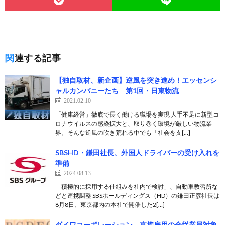
関連する記事
【独自取材、新企画】逆風を突き進め！エッセンシ
ャルカンパニーたち 第1回・日東物流
2021.02.10
「健康経営」徹底で長く働ける職場を実現 人手不足に新型コ
ロナウイルスの感染拡大と、取り巻く環境が厳しい物流業
界。そんな逆風の吹き荒れる中でも「社会を支[…]
SBSHD・鎌田社長、外国人ドライバーの受け入れを
準備
2024.08.13
「積極的に採用する仕組みを社内で検討」、自動車教習所な
どと連携調整 SBSホールディングス（HD）の鎌田正彦社長は
8月8日、東京都内の本社で開催した2[…]
ダイワコーポレーション、直接雇用の全従業員対象