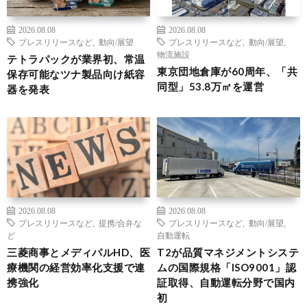
2026.08.08
2026.08.08
プレスリリースなど
,
動向/展望
プレスリリースなど
,
動向/展望
,
物流施設
テトラパックが業界初、常温
東京団地倉庫が60周年、「共
保存可能なツナ製品向け紙容
同型」53.8万㎡を運営
器を発表
2026.08.08
2026.08.08
プレスリリースなど
,
提携/合弁な
プレスリリースなど
,
動向/展望
,
ど
自動運転
三菱商事とメディパルHD、医
T2が品質マネジメントシステ
療機関の経営効率化支援で連
ムの国際規格「ISO9001」認
携強化
証取得、自動運転分野で国内
初