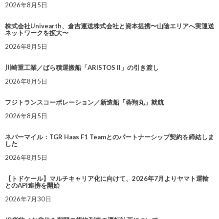
2026年8月5日
株式会社Univearth、倉吉運送株式会社と資本提携〜山陰エリアへ実運送
ネットワークを拡大〜
2026年8月5日
川崎重工業／ばら積運搬船「ARISTOS II」の引き渡し
2026年8月5日
フジトランスコーポレーション／新造船「蓉翔丸」就航
2026年8月5日
ネバーマイル：TGR Haas F1 Teamとのパートナーシップ契約を締結しま
した
2026年8月5日
【トドケール】マルチキャリア化に向けて、2026年7月よりヤマト運輸
とのAPI連携を開始
2026年7月30日