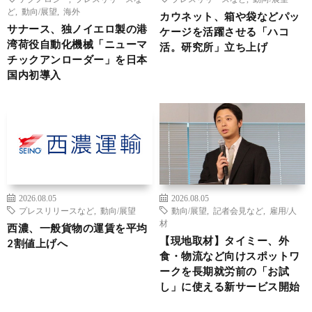
ど
,
動向/展望
,
海外
カウネット、箱や袋などパッ
サナース、独ノイエロ製の港
ケージを活躍させる「ハコ
湾荷役自動化機械「ニューマ
活。研究所」立ち上げ
チックアンローダー」を日本
国内初導入
2026.08.05
2026.08.05
プレスリリースなど
,
動向/展望
動向/展望
,
記者会見など
,
雇用/人
材
西濃、一般貨物の運賃を平均
【現地取材】タイミー、外
2割値上げへ
食・物流など向けスポットワ
ークを長期就労前の「お試
し」に使える新サービス開始