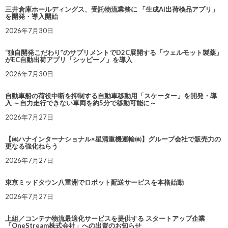
三井倉庫ホールディングス、受託物流業務に 「生成AI出荷検品アプリ」
を開発・導入開始
2026年7月30日
“独自開発こだわり”のサプリメントでD2C展開する「ウェルモット製薬」
がEC自動出荷アプリ「シッピーノ」を導入
2026年7月30日
自動車船の荷役中断を抑制する自動車移動用「スケーター」を開発・導
入 ～自力走行できない車両を約5分で移動可能に～
2026年7月27日
【㈱ハナインターナショナル×星清重機運輸㈱】グループ会社で販売力の
更なる強化ねらう
2026年7月27日
東京ミッドタウン八重洲でロボット配送サービスを本格始動
2026年7月27日
上組／コンテナ物流最適化サービスを提供する スタートアップ企業
「OneStream株式会社」への出資のお知らせ