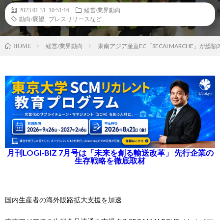
2023.01.31 10:51:16
経営/業界動向
動向/展望
,
プレスリリースなど
経営/業界動向
東南アジア産直EC「SECAI MARCHE」が総
HOME
月刊LOGI-BIZ 7月号は「未来を創る輸送改革」 先行企業の
生存戦略を徹底取材
国内生産者の海外販路拡大支援を加速