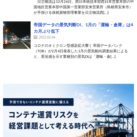
日立物流は12月26日、西日本統括本部西日本営業本部の中
国地区営業本部中国第一営業部安来営業所（島根県安来市）
が手掛ける保税貨物管理事業を日立物流西[…]
帝国データの景気判断DI、1月の「運輸・倉庫」は4
カ月ぶり低下
2022.02.04
コロナのオミクロン型感染拡大響く 帝国データバンク
（TDB）が2月4日発表した1月の景気動向調査結果による
と、景況感を示す業種別の景気DIは「運輸・倉[…]