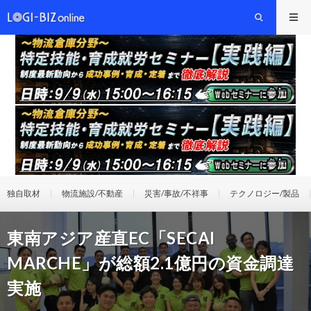
独自取材
物流施設/不動産
災害/事故/不祥事
テクノロジー/製品
東南アジア産直EC「SECAI
MARCHE」が総額2.1億円の資金調達
実施