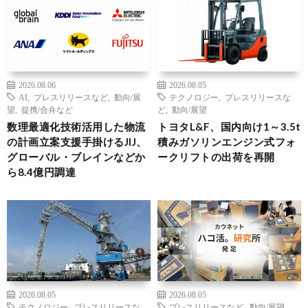
2026.08.06
2026.08.05
AI
,
プレスリリースなど
,
動向/展
テクノロジー
,
プレスリリースな
望
,
提携/合弁など
ど
,
動向/展望
数理最適化技術活用した物流
トヨタL&F、国内向け1～3.5t
の計画立案支援手掛けるJIJ、
積みガソリンエンジン式フォ
グローバル・ブレインなどか
ークリフトの出荷を再開
ら8.4億円調達
2026.08.05
2026.08.05
テクノロジー
,
プレスリリースな
プレスリリースなど
,
動向/展望