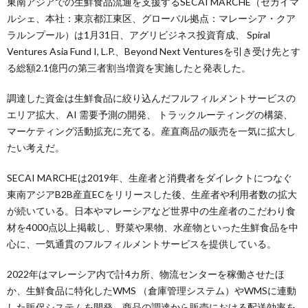
東南アジアでの生鮮食品流通を支援するSECAI MARCHE（セカイマ
ルシェ、本社：東京都江東区、グローバル拠点：マレーシア・クア
ラルンプール）は1月31日、アグリビジネス投資育成、 Spiral
Ventures Asia Fund I, L.P.、Beyond Next Venturesを引き受け先とす
る総額2.1億円の第三者割当増資を実施したと発表した。
調達した資金は生鮮食品に絞り込んだフルフィルメントサービスの
エリア拡大、 AI 需要予測の開発、 トラックルーティングの構築、
マーケティング活動拡充に充てる。産直商品の販売を一気に拡大し
たい考えだ。
SECAI MARCHEは2019年、生産者と消費者をダイレクトにつなぐ
東南アジアB2B産直ECをリリースした後、生産者や利用者数の拡大
が続いている。日本やマレーシアなど世界中の生産者のこだわり食
材を4000点以上掲載し、野菜や果物、水産物といった生鮮食品を中
心に、一気通貫のフルフィルメントサービスを提供している。
2022年はマレーシア内で計4カ所、物流センターを稼働させたほ
か、生鮮食品に特化したWMS （倉庫管理システム）やWMSに連動
した販促システムを開発。商品の調達から販売における配送効率を