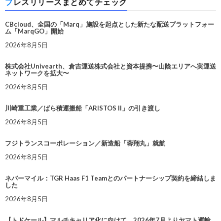
プレスリリースまとめてチェック
CBcloud、全国の「Marq」施設を起点とした新たな配送プラットフォー
ム「MarqGO」開始
2026年8月5日
株式会社Univearth、倉吉運送株式会社と資本提携〜山陰エリアへ実運送
ネットワークを拡大〜
2026年8月5日
川崎重工業／ばら積運搬船「ARISTOS II」の引き渡し
2026年8月5日
フジトランスコーポレーション／新造船「蓉翔丸」就航
2026年8月5日
ネバーマイル：TGR Haas F1 Teamとのパートナーシップ契約を締結しま
した
2026年8月5日
【トドケール】マルチキャリア化に向けて、2026年7月よりヤマト運輸