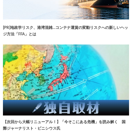
[PR]地政学リスク、港湾混雑…コンテナ運賃の変動リスクへの新しいヘッ
ジ方法「FFA」とは
【次回から大幅リニューアル！】「今そこにある危機」を読み解く 国
際ジャーナリスト・ビニシウス氏