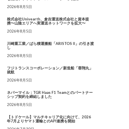
2026年8月5日
株式会社Univearth、倉吉運送株式会社と資本提
携〜山陰エリアへ実運送ネットワークを拡大〜
2026年8月5日
川崎重工業／ばら積運搬船「ARISTOS II」の引き渡
し
2026年8月5日
フジトランスコーポレーション／新造船「蓉翔丸」
就航
2026年8月5日
ネバーマイル：TGR Haas F1 Teamとのパートナー
シップ契約を締結しました
2026年8月5日
【トドケール】マルチキャリア化に向けて、2026
年7月よりヤマト運輸とのAPI連携を開始
2026年7月30日