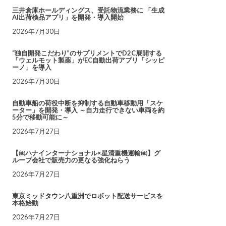
三井倉庫ホールディングス、受託物流業務に 「生成
AI出荷検品アプリ」を開発・導入開始
2026年7月30日
“独自開発こだわり”のサプリメントでD2C展開する
「ウェルモット製薬」がEC自動出荷アプリ「シッピ
ーノ」を導入
2026年7月30日
自動車船の荷役中断を抑制する自動車移動用「スケ
ーター」を開発・導入 ～自力走行できない車両を約
5分で移動可能に～
2026年7月27日
【㈱ハナインターナショナル×星清重機運輸㈱】グ
ループ会社で販売力の更なる強化ねらう
2026年7月27日
東京ミッドタウン八重洲でロボット配送サービスを
本格始動
2026年7月27日