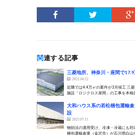
関連する記事
三菱地所、神奈川・座間で17
2022.04.22
近隣では4.4万㎡の案件が3月竣工 
施設「ロジクロス座間」の工事を本格的
大和ハウス系の若松梱包運輸倉庫
設
2025.07.11
物効法の適用受け、冷凍・冷蔵にも対応
梱包運輸倉庫（金沢市）が石川県白山市