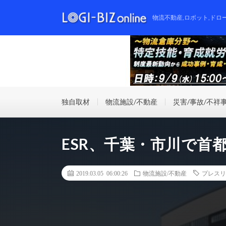
物流不動産,ロボット,ドロ
独自取材
物流施設/不動産
災害/事故/不祥
ESR、千葉・市川で首
2019.03.05 06:00:26
物流施設/不動産
プレスリ