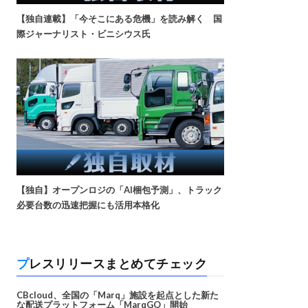
【独自連載】「今そこにある危機」を読み解く 国
際ジャーナリスト・ビニシウス氏
【独自】オープンロジの「AI梱包予測」、トラック
必要台数の迅速把握にも活用本格化
プレスリリースまとめてチェック
CBcloud、全国の「Marq」施設を起点とした新た
な配送プラットフォーム「MarqGO」開始