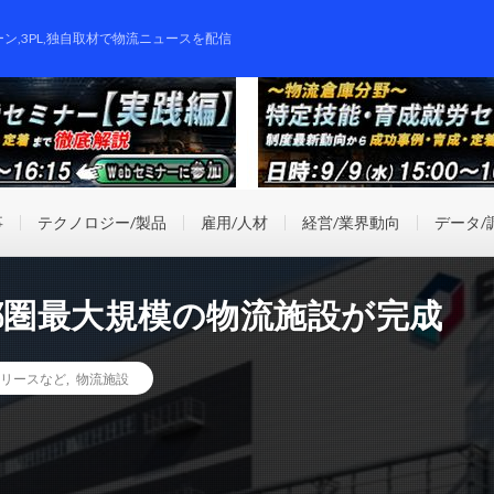
ーン,3PL,独自取材で物流ニュースを配信
事
テクノロジー/製品
雇用/人材
経営/業界動向
データ/
都圏最大規模の物流施設が完成
リースなど
,
物流施設