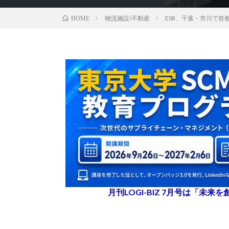
物流施設/不動産
ESR、千葉・市川で首
HOME
月刊LOGI-BIZ 7月号は「未