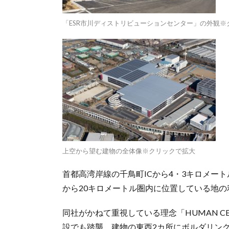
「ESR市川ディストリビューションセンター」の外観※
上空から望む建物の全体像※クリックで拡大
首都高湾岸線の千鳥町ICから4・3キロメート
から20キロメートル圏内に位置している地の
同社がかねて重視している理念「HUMAN CEN
設でも踏襲。建物の東西2カ所にボルダリン