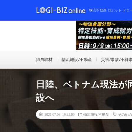
物流不動産,ロボット,ドロ
独自取材
物流施設/不動産
災害/事故/不祥
日陸、ベトナム現法が
設へ
2021.07.08 19:25:09
物流施設/不動産
その他の