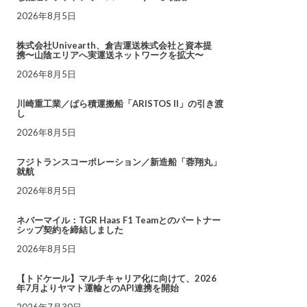
2026年8月5日
株式会社Univearth、倉吉運送株式会社と資本提
携〜山陰エリアへ実運送ネットワークを拡大〜
2026年8月5日
川崎重工業／ばら積運搬船「ARISTOS II」の引き渡
し
2026年8月5日
フジトランスコーポレーション／新造船「蓉翔丸」
就航
2026年8月5日
ネバーマイル：TGR Haas F1 Teamとのパートナー
シップ契約を締結しました
2026年8月5日
【トドケール】マルチキャリア化に向けて、2026
年7月よりヤマト運輸とのAPI連携を開始
2026年7月30日