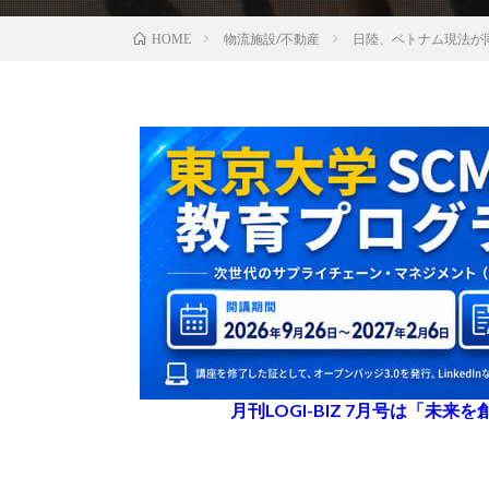
物流施設/不動産
日陸、ベトナム現法が
HOME
月刊LOGI-BIZ 7月号は「未