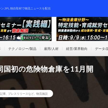
ーン,3PL,独自取材で物流ニュースを配信
事
テクノロジー/製品
雇用/人材
経営/業界動向
データ/
同国初の危険物倉庫を11月開
記事
,
プレスリリースなど
,
物流施設