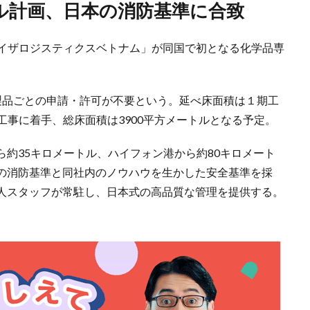
トル計画、日本の消防基準に合致
ライザロジスティクスベトナム」が同国で初となる化学品専
製品ごとの申請・許可が不要という。延べ床面積は１期工
2期工事に着手、総床面積は3900平方メートルとなる予定。
約35キロメートル、ハイフォン港から約80キロメート
の消防基準と同社内のノウハウを生かした安全基準を採
人スタッフが常駐し、日本式の高品質な管理を提供する。