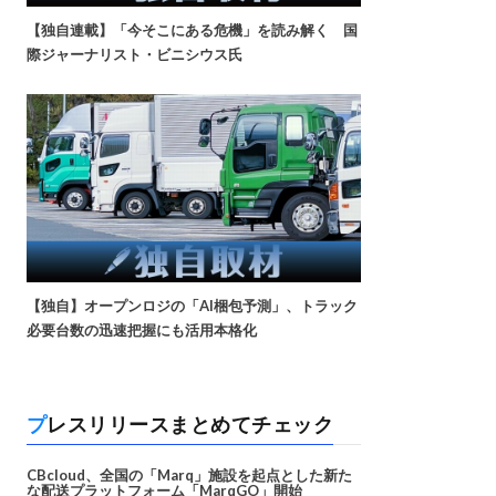
【独自連載】「今そこにある危機」を読み解く 国
際ジャーナリスト・ビニシウス氏
【独自】オープンロジの「AI梱包予測」、トラック
必要台数の迅速把握にも活用本格化
プレスリリースまとめてチェック
CBcloud、全国の「Marq」施設を起点とした新た
な配送プラットフォーム「MarqGO」開始