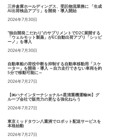
三井倉庫ホールディングス、受託物流業務に 「生成
AI出荷検品アプリ」を開発・導入開始
2026年7月30日
“独自開発こだわり”のサプリメントでD2C展開する
「ウェルモット製薬」がEC自動出荷アプリ「シッピ
ーノ」を導入
2026年7月30日
自動車船の荷役中断を抑制する自動車移動用「スケ
ーター」を開発・導入 ～自力走行できない車両を約
5分で移動可能に～
2026年7月27日
【㈱ハナインターナショナル×星清重機運輸㈱】グ
ループ会社で販売力の更なる強化ねらう
2026年7月27日
東京ミッドタウン八重洲でロボット配送サービスを
本格始動
2026年7月27日