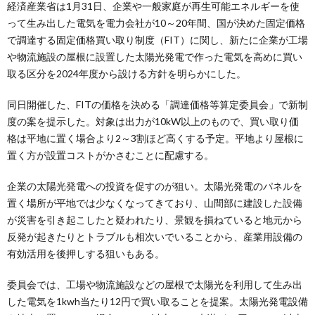
経済産業省は1月31日、企業や一般家庭が再生可能エネルギーを使
って生み出した電気を電力会社が10～20年間、国が決めた固定価格
で調達する固定価格買い取り制度（FIT）に関し、新たに企業が工場
や物流施設の屋根に設置した太陽光発電で作った電気を高めに買い
取る区分を2024年度から設ける方針を明らかにした。
同日開催した、FITの価格を決める「調達価格等算定委員会」で新制
度の案を提示した。対象は出力が10kW以上のもので、買い取り価
格は平地に置く場合より2～3割ほど高くする予定。平地より屋根に
置く方が設置コストがかさむことに配慮する。
企業の太陽光発電への投資を促すのが狙い。太陽光発電のパネルを
置く場所が平地では少なくなってきており、山間部に建設した設備
が災害を引き起こしたと疑われたり、景観を損ねていると地元から
反発が起きたりとトラブルも相次いでいることから、産業用設備の
有効活用を後押しする狙いもある。
委員会では、工場や物流施設などの屋根で太陽光を利用して生み出
した電気を1kwh当たり12円で買い取ることを提案。太陽光発電設備