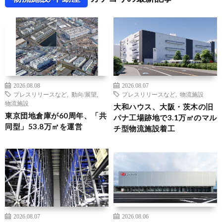
2026.08.08
2026.08.07
プレスリリースなど
,
動向/展望
,
プレスリリースなど
,
物流施設
物流施設
大和ハウス、大阪・茨木の旧
東京団地倉庫が60周年、「共
パナ工場跡地で3.1万㎡のマル
同型」53.8万㎡を運営
チ型物流施設着工
2026.08.07
2026.08.06