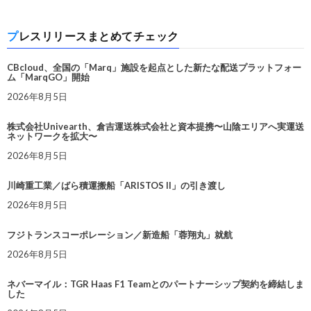
プレスリリースまとめてチェック
CBcloud、全国の「Marq」施設を起点とした新たな配送プラットフォー
ム「MarqGO」開始
2026年8月5日
株式会社Univearth、倉吉運送株式会社と資本提携〜山陰エリアへ実運送
ネットワークを拡大〜
2026年8月5日
川崎重工業／ばら積運搬船「ARISTOS II」の引き渡し
2026年8月5日
フジトランスコーポレーション／新造船「蓉翔丸」就航
2026年8月5日
ネバーマイル：TGR Haas F1 Teamとのパートナーシップ契約を締結しま
した