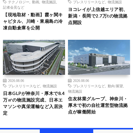
テクノロジー
,
動画
,
物流施設
,
プレスリリースなど
,
物流施設
記者会見など
ヨコレイが上信越エリア初、
【現地取材・動画】霞ヶ関キ
新潟・長岡で2.7万tの物流拠
ャピタル、川崎・東扇島の冷
点開設
凍自動倉庫を公開
2026.08.06
2026.08.06
プレスリリースなど
,
物流施設
プレスリリースなど
,
動向/展望
,
物流施設
日本GLPが神奈川・厚木で8.4
住友林業グループ、神奈川・
万㎡の物流施設完成、日本エ
厚木で初の自社運営型物流拠
マソンや真栄運輸など入居決
点が稼働開始
定