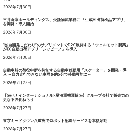
2026年7月30日
三井倉庫ホールディングス、受託物流業務に 「生成AI出荷検品アプリ」
を開発・導入開始
2026年7月30日
“独自開発こだわり”のサプリメントでD2C展開する「ウェルモット製薬」
がEC自動出荷アプリ「シッピーノ」を導入
2026年7月30日
自動車船の荷役中断を抑制する自動車移動用「スケーター」を開発・導
入 ～自力走行できない車両を約5分で移動可能に～
2026年7月27日
【㈱ハナインターナショナル×星清重機運輸㈱】グループ会社で販売力の
更なる強化ねらう
2026年7月27日
東京ミッドタウン八重洲でロボット配送サービスを本格始動
2026年7月27日