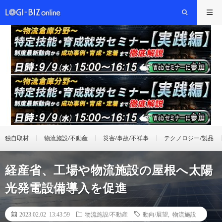
独自取材
物流施設/不動産
災害/事故/不祥事
テクノロジー/製品
経産省、工場や物流施設の屋根へ太陽
光発電設備導入を促進
2023.02.02 13:43:59
物流施設/不動産
動向/展望
,
物流施設