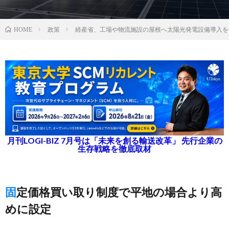
政策
経産省、工場や物流施設の屋根へ太陽光発電設備導入を
HOME
月刊LOGI-BIZ 7月号は「未来を創る輸送改革」 先行企業の
生存戦略を徹底取材
固定価格買い取り制度で平地の場合より高
めに設定