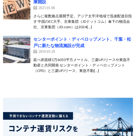
庫開設
2025.01.06
さらに複数拠点展開予定。アジア太平洋地域で迅速配達目指
す 中国のEC大手、京東集団（JDドットコム）傘下の物流会
社、京東集団（JD.com）は2024[…]
センターポイント・ディベロップメント、千葉・松
戸に新たな物流施設が完成
2019.03.29
延べ床面積1万6053平方メートル、三菱UFJリースや東急不
動産と共同開発 センターポイント・ディベロップメント
（CPD）と三菱UFJリース、東急不動[…]