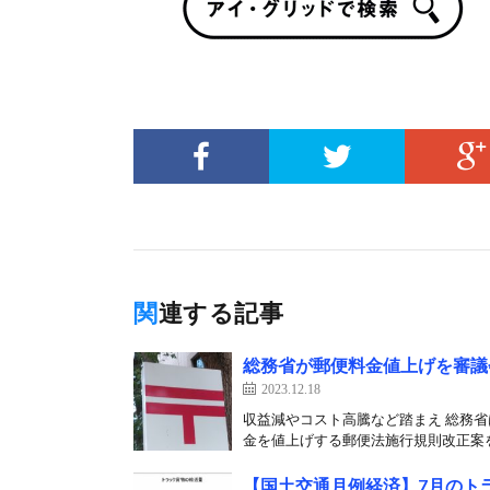
関連する記事
総務省が郵便料金値上げを審議
2023.12.18
収益減やコスト高騰など踏まえ 総務省
金を値上げする郵便法施行規則改正案を諮
【国土交通月例経済】7月のト