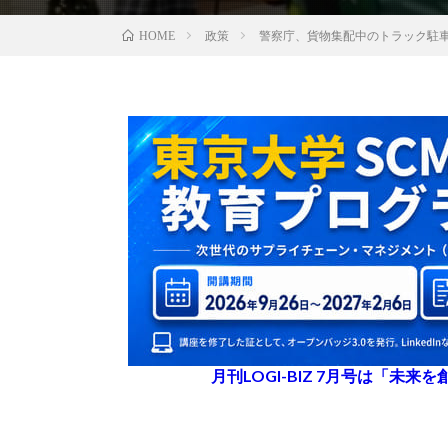
政策
警察庁、貨物集配中のトラック駐
HOME
月刊LOGI-BIZ 7月号は「未