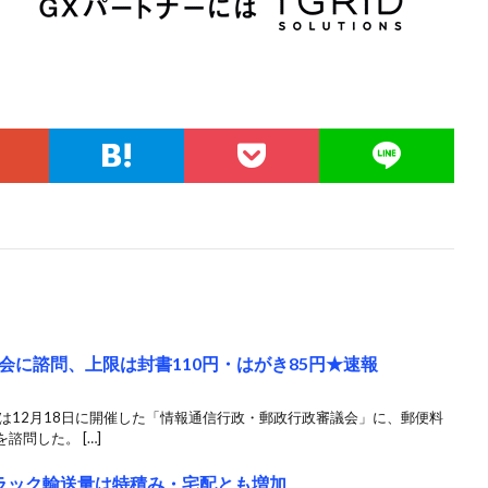
会に諮問、上限は封書110円・はがき85円★速報
は12月18日に開催した「情報通信行政・郵政行政審議会」に、郵便料
問した。 […]
ラック輸送量は特積み・宅配とも増加