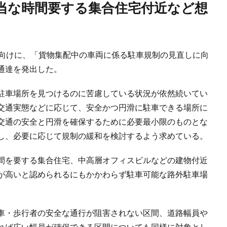
ら向けに、「貨物集配中の車両に係る駐車規制の見直しに向
通達を発出した。
駐車場所を見つけるのに苦慮している状況が依然続いてい
交通実態などに応じて、安全かつ円滑に駐車できる場所に
交通の安全と円滑を確保するために必要最小限のものとな
し、必要に応じて規制の緩和を検討するよう求めている。
間を要する集合住宅、中高層オフィスビルなどの建物付近
が高いと認められるにもかかわらず駐車可能な路外駐車場
車・歩行者の安全な通行が阻害されない区間、道路幅員や
れば広い幅員が確保できる区間についても同様に対象とし