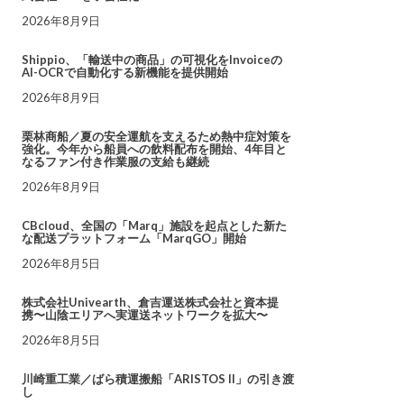
2026年8月9日
Shippio、「輸送中の商品」の可視化をInvoiceの
AI-OCRで自動化する新機能を提供開始
2026年8月9日
栗林商船／夏の安全運航を支えるため熱中症対策を
強化。今年から船員への飲料配布を開始、4年目と
なるファン付き作業服の支給も継続
2026年8月9日
CBcloud、全国の「Marq」施設を起点とした新た
な配送プラットフォーム「MarqGO」開始
2026年8月5日
株式会社Univearth、倉吉運送株式会社と資本提
携〜山陰エリアへ実運送ネットワークを拡大〜
2026年8月5日
川崎重工業／ばら積運搬船「ARISTOS II」の引き渡
し