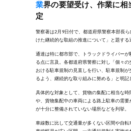
業界の要望受け、作業に相当な時間要する集合住宅付近など想
定
警察著は2月9日付で、都道府県警察本部長
けた継続的な取組の推進について」と題する
通達は特に都市部で、トラックドライバーが
る点に言及。各都道府県警察に対し「個々の
おける駐車規制の見直しを行い、駐車規制が
るよう、継続的な取り組みに努める」と明記
具体的な対象として、貨物の集配に相当な時
や、貨物集配中の車両による路上駐車の需要
が十分に整備されていない場所などを列挙。
車線数に比して交通量が多くない区間や自転
車線幅員が広い区間、一方通行規制を実施す