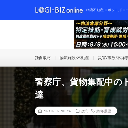
物流不動産,ロボット,ドロ
独自取材
物流施設/不動産
災害/事故/不祥
警察庁、貨物集配中の
達
2023.02.16 20:07:48
政策
動向/展望