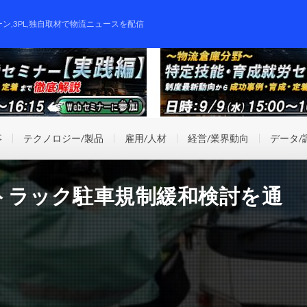
ーン,3PL,独自取材で物流ニュースを配信
事
テクノロジー/製品
雇用/人材
経営/業界動向
データ/
トラック駐車規制緩和検討を通