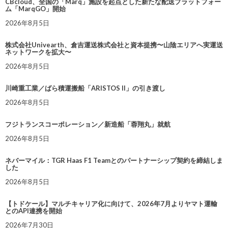
CBcloud、全国の「Marq」施設を起点とした新たな配送プラットフォー
ム「MarqGO」開始
2026年8月5日
株式会社Univearth、倉吉運送株式会社と資本提携〜山陰エリアへ実運送
ネットワークを拡大〜
2026年8月5日
川崎重工業／ばら積運搬船「ARISTOS II」の引き渡し
2026年8月5日
フジトランスコーポレーション／新造船「蓉翔丸」就航
2026年8月5日
ネバーマイル：TGR Haas F1 Teamとのパートナーシップ契約を締結しま
した
2026年8月5日
【トドケール】マルチキャリア化に向けて、2026年7月よりヤマト運輸
とのAPI連携を開始
2026年7月30日