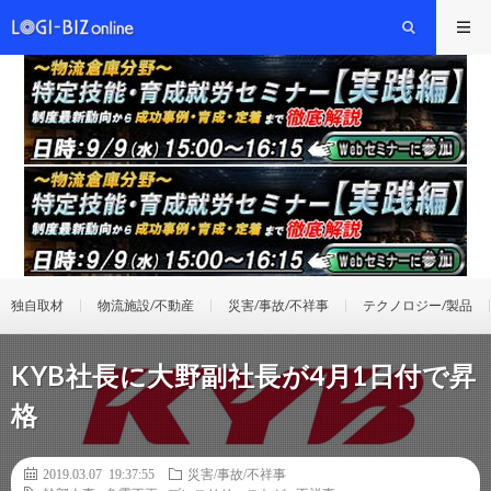
独自取材
物流施設/不動産
災害/事故/不祥事
テクノロジー/製品
KYB社長に大野副社長が4月1日付で昇
格
2019.03.07 19:37:55
災害/事故/不祥事