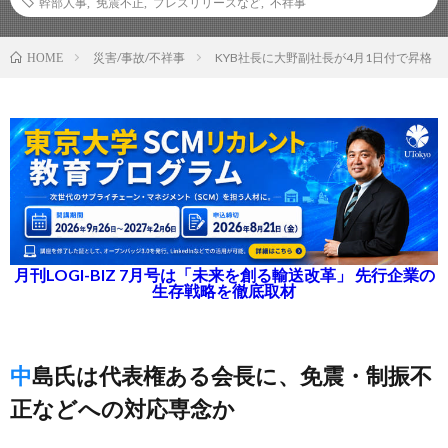
幹部人事
,
免震不正
,
プレスリリースなど
,
不祥事
災害/事故/不祥事
KYB社長に大野副社長が4月1日付で昇格
HOME
月刊LOGI-BIZ 7月号は「未来を創る輸送改革」 先行企業の
生存戦略を徹底取材
中島氏は代表権ある会長に、免震・制振不
正などへの対応専念か