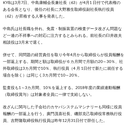
KYBは3月7日、中島康輔会長兼社長（63）が4月1 日付で代表権の
ある会長となり、後任の社長に大野雅生取締役副社長執行役員
（62）が昇格する人事を発表した。
中島氏は社長職を外れ、免震・制振装置の検査データ改ざん問題な
ど一連の不祥事への対応に注力するとみられる。前社長の臼井政夫
相談役は3月末で退く。
併せて、同問題の経営責任を取り今年4月から取締役らが役員報酬を
一部返上する。期間と額は取締役が６カ月間で月額の20～30％、社
外取締役は3カ月間で10％、執行役員（4 月 1日付で新たに就任する
場合を除く）は同じく3カ月間で10～20％。
監査役も1～3カ月間、10％を返上する。2018年度の業績連動報酬
（取締役賞与）は対象者全員に一律で支給しない。
改ざんに関与した子会社のカヤバシステムマシナリーも同様に役員
報酬の一部返上を行う。廣門茂喜社長、磯部克己取締役常務執行役
員、吉野隆取締役執行役員は昨年12月31日付で辞任した。