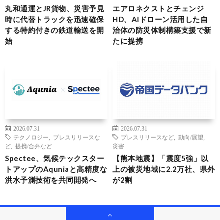
丸和通運とJR貨物、災害予見
エアロネクストとチェンジ
時に代替トラックを迅速確保
HD、AIドローン活用した自
する特約付きの鉄道輸送を開
治体の防災体制構築支援で新
始
たに提携
2026.07.31
2026.07.31
テクノロジー
,
プレスリリースな
プレスリリースなど
,
動向/展望
,
ど
,
提携/合弁など
災害
Spectee、気候テックスター
【熊本地震】「震度5強」以
トアップのAquniaと高精度な
上の被災地域に2.2万社、県外
洪水予測技術を共同開発へ
が2割