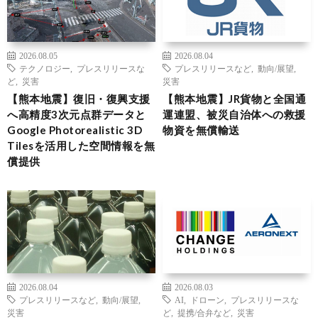
2026.08.05
2026.08.04
テクノロジー
,
プレスリリースな
プレスリリースなど
,
動向/展望
,
ど
,
災害
災害
【熊本地震】復旧・復興支援
【熊本地震】JR貨物と全国通
へ高精度3次元点群データと
運連盟、被災自治体への救援
Google Photorealistic 3D
物資を無償輸送
Tilesを活用した空間情報を無
償提供
2026.08.04
2026.08.03
プレスリリースなど
,
動向/展望
,
AI
,
ドローン
,
プレスリリースな
災害
ど
,
提携/合弁など
,
災害