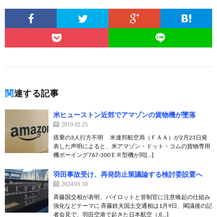
関連する記事
米ヒューストン近郊でアマゾンの貨物機が墜落
2019.02.25
搭乗の3人行方不明 米連邦航空局（ＦＡＡ）が2月23日発
表した声明によると、米アマゾン・ドット・コムの貨物専用
機ボーイング767-300ＥＲ型機が同[…]
羽田事故受け、再発防止策議論する検討委設置へ
2024.01.10
斉藤国交相が表明、パイロットと管制官に注意喚起の仕組み
強化などテーマに 斉藤鉄夫国土交通相は1月9日、閣議後の記
者会見で、羽田空港で起きた日本航空（J[…]