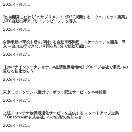
2026年7月30日
“独自開発こだわり”のサプリメントでD2C展開する「ウェルモット製薬」
がEC自動出荷アプリ「シッピーノ」を導入
2026年7月30日
自動車船の荷役中断を抑制する自動車移動用「スケーター」を開発・導
入 ～自力走行できない車両を約5分で移動可能に～
2026年7月27日
【㈱ハナインターナショナル×星清重機運輸㈱】グループ会社で販売力の
更なる強化ねらう
2026年7月27日
東京ミッドタウン八重洲でロボット配送サービスを本格始動
2026年7月27日
上組／コンテナ物流最適化サービスを提供する スタートアップ企業
「OneStream株式会社」への出資のお知らせ
2026年7月21日