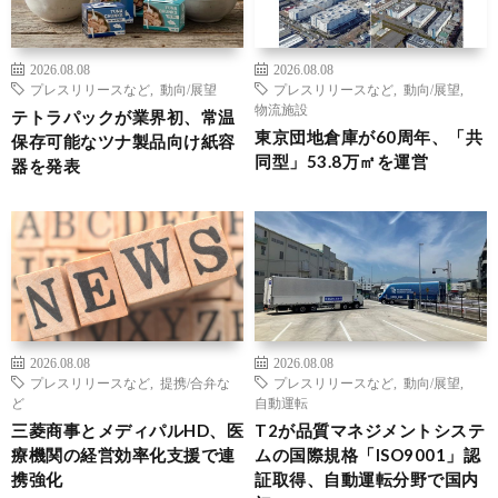
2026.08.08
2026.08.08
プレスリリースなど
,
動向/展望
プレスリリースなど
,
動向/展望
,
物流施設
テトラパックが業界初、常温
東京団地倉庫が60周年、「共
保存可能なツナ製品向け紙容
同型」53.8万㎡を運営
器を発表
2026.08.08
2026.08.08
プレスリリースなど
,
提携/合弁な
プレスリリースなど
,
動向/展望
,
ど
自動運転
三菱商事とメディパルHD、医
T2が品質マネジメントシステ
療機関の経営効率化支援で連
ムの国際規格「ISO9001」認
携強化
証取得、自動運転分野で国内