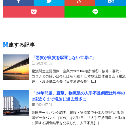
関連する記事
「悪貨が良貨を駆逐しない世界に」
2021.01.05
物流関連主要団体・企業の2021年頭所感①（抜粋・要約）
コロナとの闘いは今しばらく続く 日本物流団体連合会（物流
連）・渡邉健二会長（日本通運会長） […]
「24年問題」直撃、物流業の人手不足倒産は昨年の
2倍近くまで増加し過去最多に
2024.07.04
帝国データバンク調査、建設・物流業で全体の4割占める 帝
国データバンク（TDB）は7月4日、「人手不足倒産」の動向
に関する調査結果を公表した。人手不足[…]