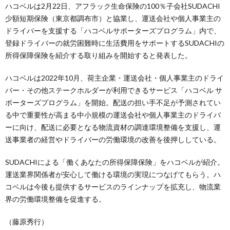
ハコベルは2月22日、アフラック生命保険の100％子会社SUDACHI
少額短期保険（東京都調布市）と協業し、運送会社や個人事業主の
ドライバーを支援する「ハコベルサポーターズプログラム」内で、
登録ドライバーの就労困難時に生活費用をサポートするSUDACHIの
所得保障保険を紹介する取り組みを開始すると発表した。
ハコベルは2022年10月、荷主企業・運送会社・個人事業主のドライ
バー・その他ステークホルダーが利用できるサービス「ハコベル サ
ポーターズプログラム」を開始。配送の担い手不足が予測されてい
る中で重要性が高まる中小規模の運送会社や個人事業主のドライバ
ーに向け、配送に必要となる物流資材の調達環境整備を支援し、運
送事業者の経営やドライバーの労働環境の改善を後押ししている。
SUDACHIによる「働くあなたの所得保障保険」をハコベルが紹介。
運送業界関係者が安心して働ける環境の実現につなげてもらう。ハ
コベルは今後も提供するサービスのラインナップを拡充し、物流業
界の労働環境整備を促進する。
（藤原秀行）