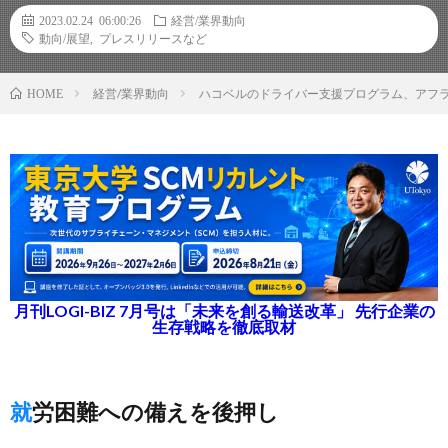
2023.02.24 06:00:26
経営/業界動向
動向/展望
,
プレスリリースなど
経営/業界動向
ハコベルのドライバー支援プログラム、アフ
HOME
月刊LOGI-BIZ 7月号は「未来を創る輸送改革」 先行企業の
生存戦略を徹底取材
就労困難への備えを後押し