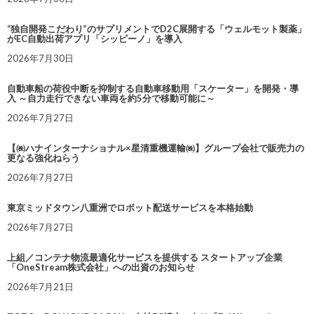
“独自開発こだわり”のサプリメントでD2C展開する「ウェルモット製薬」
がEC自動出荷アプリ「シッピーノ」を導入
2026年7月30日
自動車船の荷役中断を抑制する自動車移動用「スケーター」を開発・導
入 ～自力走行できない車両を約5分で移動可能に～
2026年7月27日
【㈱ハナインターナショナル×星清重機運輸㈱】グループ会社で販売力の
更なる強化ねらう
2026年7月27日
東京ミッドタウン八重洲でロボット配送サービスを本格始動
2026年7月27日
上組／コンテナ物流最適化サービスを提供する スタートアップ企業
「OneStream株式会社」への出資のお知らせ
2026年7月21日