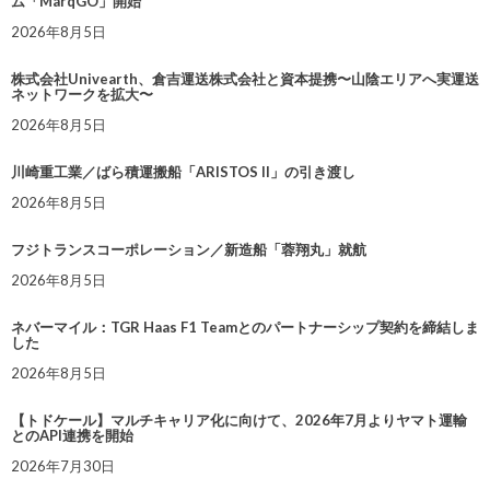
ム「MarqGO」開始
2026年8月5日
株式会社Univearth、倉吉運送株式会社と資本提携〜山陰エリアへ実運送
ネットワークを拡大〜
2026年8月5日
川崎重工業／ばら積運搬船「ARISTOS II」の引き渡し
2026年8月5日
フジトランスコーポレーション／新造船「蓉翔丸」就航
2026年8月5日
ネバーマイル：TGR Haas F1 Teamとのパートナーシップ契約を締結しま
した
2026年8月5日
【トドケール】マルチキャリア化に向けて、2026年7月よりヤマト運輸
とのAPI連携を開始
2026年7月30日