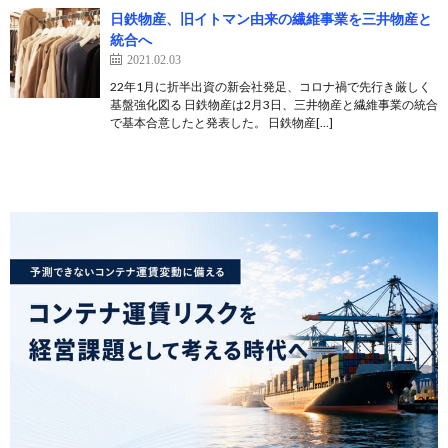
日鉄物産、旧イトマン由来の繊維事業を三井物産と
統合へ
2021.02.03
22年1月に折半出資の新会社発足、コロナ禍で先行き厳しく
基盤強化図る 日鉄物産は2月3日、三井物産と繊維事業の統合
で基本合意したと発表した。 日鉄物産[…]