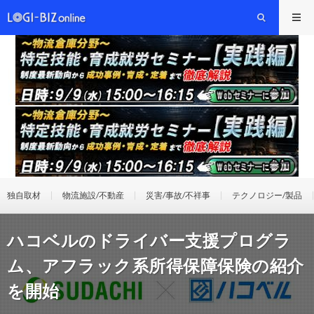
独自取材
物流施設/不動産
災害/事故/不祥事
テクノロジー/製品
ハコベルのドライバー支援プログラ
ム、アフラック系所得保障保険の紹介
を開始