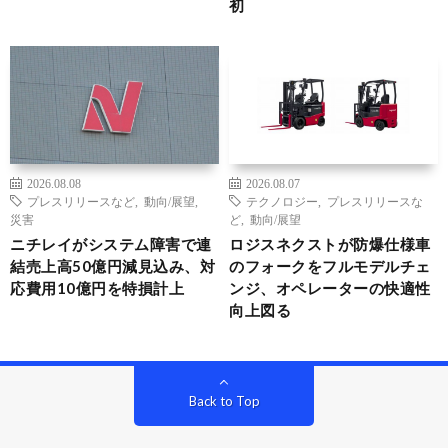
初
2026.08.08
2026.08.07
プレスリリースなど
,
動向/展望
,
テクノロジー
,
プレスリリースな
災害
ど
,
動向/展望
ニチレイがシステム障害で連
ロジスネクストが防爆仕様車
結売上高50億円減見込み、対
のフォークをフルモデルチェ
応費用10億円を特損計上
ンジ、オペレーターの快適性
向上図る
Back to Top