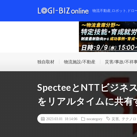
物流不動産,ロボット,ドロ
独自取材
物流施設/不動産
災害/事故/不祥
SpecteeとNTTビ
をリアルタイムに共有
2023.03.01 18:14:06
nocategory
災害
,
テクノロ