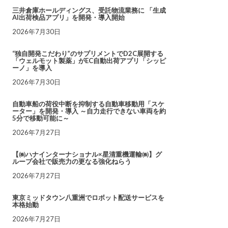
三井倉庫ホールディングス、受託物流業務に 「生成
AI出荷検品アプリ」を開発・導入開始
2026年7月30日
“独自開発こだわり”のサプリメントでD2C展開する
「ウェルモット製薬」がEC自動出荷アプリ「シッピ
ーノ」を導入
2026年7月30日
自動車船の荷役中断を抑制する自動車移動用「スケ
ーター」を開発・導入 ～自力走行できない車両を約
5分で移動可能に～
2026年7月27日
【㈱ハナインターナショナル×星清重機運輸㈱】グ
ループ会社で販売力の更なる強化ねらう
2026年7月27日
東京ミッドタウン八重洲でロボット配送サービスを
本格始動
2026年7月27日