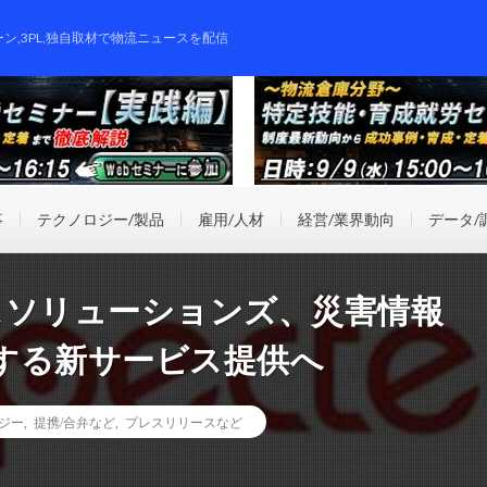
ーン,3PL,独自取材で物流ニュースを配信
事
テクノロジー/製品
雇用/人材
経営/業界動向
データ/
ジネスソリューションズ、災害情報
する新サービス提供へ
ジー
,
提携/合弁など
,
プレスリリースなど