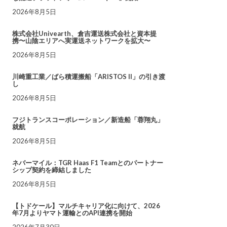
2026年8月5日
株式会社Univearth、倉吉運送株式会社と資本提
携〜山陰エリアへ実運送ネットワークを拡大〜
2026年8月5日
川崎重工業／ばら積運搬船「ARISTOS II」の引き渡
し
2026年8月5日
フジトランスコーポレーション／新造船「蓉翔丸」
就航
2026年8月5日
ネバーマイル：TGR Haas F1 Teamとのパートナー
シップ契約を締結しました
2026年8月5日
【トドケール】マルチキャリア化に向けて、2026
年7月よりヤマト運輸とのAPI連携を開始
2026年7月30日