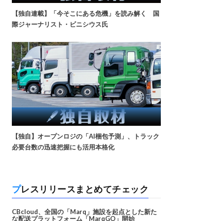
【独自連載】「今そこにある危機」を読み解く 国
際ジャーナリスト・ビニシウス氏
【独自】オープンロジの「AI梱包予測」、トラック
必要台数の迅速把握にも活用本格化
プレスリリースまとめてチェック
CBcloud、全国の「Marq」施設を起点とした新た
な配送プラットフォーム「MarqGO」開始