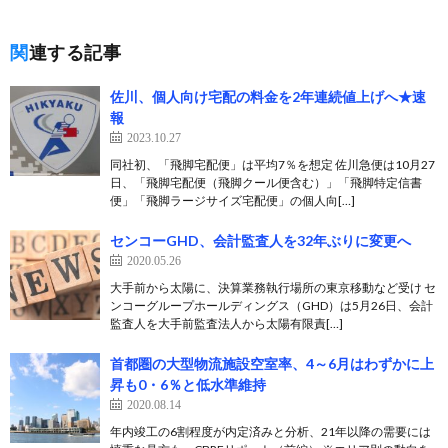
関連する記事
佐川、個人向け宅配の料金を2年連続値上げへ★速
報
2023.10.27
同社初、「飛脚宅配便」は平均7％を想定 佐川急便は10月27
日、「飛脚宅配便（飛脚クール便含む）」「飛脚特定信書
便」「飛脚ラージサイズ宅配便」の個人向[…]
センコーGHD、会計監査人を32年ぶりに変更へ
2020.05.26
大手前から太陽に、決算業務執行場所の東京移動など受け セ
ンコーグループホールディングス（GHD）は5月26日、会計
監査人を大手前監査法人から太陽有限責[…]
首都圏の大型物流施設空室率、4～6月はわずかに上
昇も0・6％と低水準維持
2020.08.14
年内竣工の6割程度が内定済みと分析、21年以降の需要には