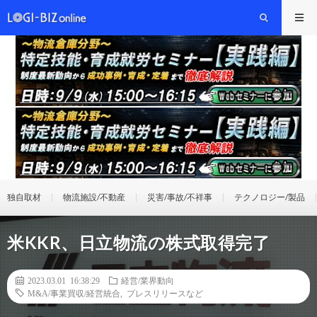
独自取材
物流施設/不動産
災害/事故/不祥事
テクノロジー/製品
米KKR、日立物流の株式取得完了
2023.03.01 16:38:29
経営/業界動向
M&A/事業買収/経営統合
,
プレスリリースなど