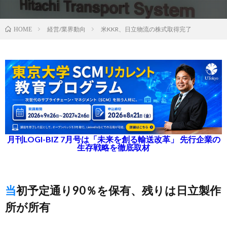
経営/業界動向
米KKR、日立物流の株式取得完了
HOME
月刊LOGI-BIZ 7月号は「未来を創る輸送改革」 先行企業の
生存戦略を徹底取材
当初予定通り90％を保有、残りは日立製作
所が所有