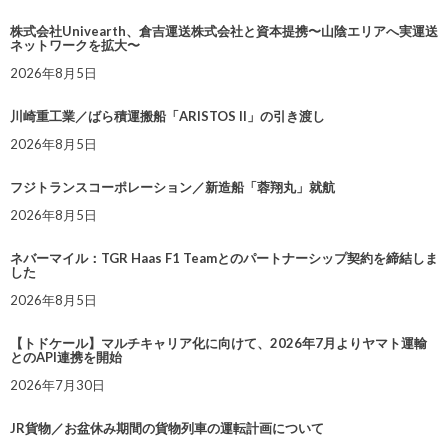
株式会社Univearth、倉吉運送株式会社と資本提携〜山陰エリアへ実運送
ネットワークを拡大〜
2026年8月5日
川崎重工業／ばら積運搬船「ARISTOS II」の引き渡し
2026年8月5日
フジトランスコーポレーション／新造船「蓉翔丸」就航
2026年8月5日
ネバーマイル：TGR Haas F1 Teamとのパートナーシップ契約を締結しま
した
2026年8月5日
【トドケール】マルチキャリア化に向けて、2026年7月よりヤマト運輸
とのAPI連携を開始
2026年7月30日
JR貨物／お盆休み期間の貨物列車の運転計画について