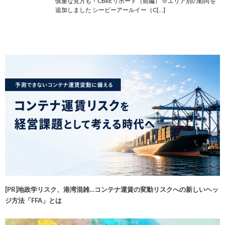
慎重な見方も・CBREリポート（前編） ※エリア別の動向を
追加しました シービーアールイー（C[…]
[PR]地政学リスク、港湾混雑…コンテナ運賃の変動リスクへの新しいヘッ
ジ方法「FFA」とは