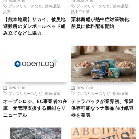
2026.08.10
2026.08.10
プレスリリースなど
,
動向/展望
,
プレスリリースなど
,
動向/展望
,
災害
熱中症対策
【熊本地震】サカイ、被災地
栗林商船が熱中症対策強化、
避難所のダンボールベッド組
船員に飲料配布開始
み立てなどに協力
2026.08.10
2026.08.08
プレスリリースなど
,
動向/展望
プレスリリースなど
,
動向/展望
オープンロジ、EC事業者の在
テトラパックが業界初、常温
庫一元管理支援する機能をリ
保存可能なツナ製品向け紙容
ニューアル
器を発表