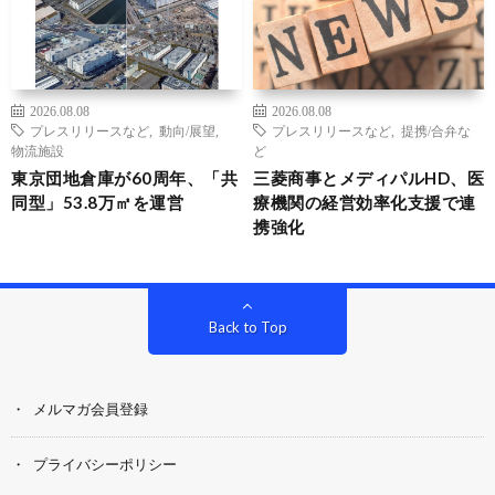
2026.08.08
2026.08.08
プレスリリースなど
,
動向/展望
,
プレスリリースなど
,
提携/合弁な
物流施設
ど
東京団地倉庫が60周年、「共
三菱商事とメディパルHD、医
同型」53.8万㎡を運営
療機関の経営効率化支援で連
携強化
Back to Top
メルマガ会員登録
プライバシーポリシー