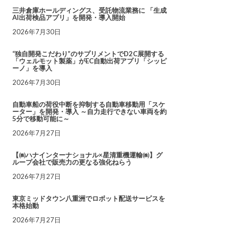
三井倉庫ホールディングス、受託物流業務に 「生成
AI出荷検品アプリ」を開発・導入開始
2026年7月30日
“独自開発こだわり”のサプリメントでD2C展開する
「ウェルモット製薬」がEC自動出荷アプリ「シッピ
ーノ」を導入
2026年7月30日
自動車船の荷役中断を抑制する自動車移動用「スケ
ーター」を開発・導入 ～自力走行できない車両を約
5分で移動可能に～
2026年7月27日
【㈱ハナインターナショナル×星清重機運輸㈱】グ
ループ会社で販売力の更なる強化ねらう
2026年7月27日
東京ミッドタウン八重洲でロボット配送サービスを
本格始動
2026年7月27日