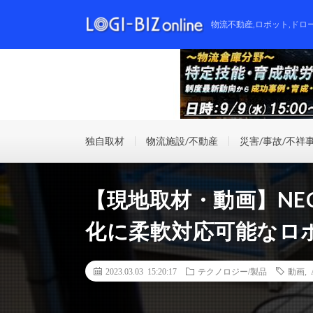
物流不動産,ロボット,ドロ
独自取材
物流施設/不動産
災害/事故/不祥
【現地取材・動画】NE
化に柔軟対応可能なロボ
2023.03.03 15:20:17
テクノロジー/製品
動画
,