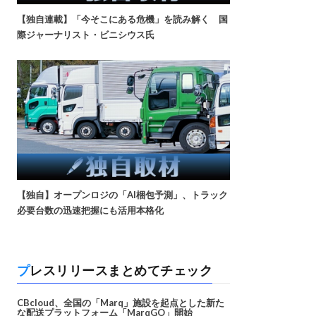
【独自連載】「今そこにある危機」を読み解く 国
際ジャーナリスト・ビニシウス氏
【独自】オープンロジの「AI梱包予測」、トラック
必要台数の迅速把握にも活用本格化
プレスリリースまとめてチェック
CBcloud、全国の「Marq」施設を起点とした新た
な配送プラットフォーム「MarqGO」開始