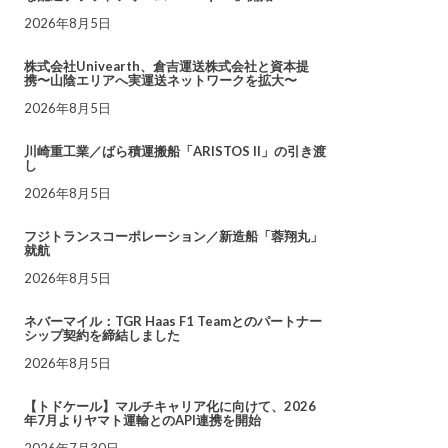
2026年8月5日
株式会社Univearth、倉吉運送株式会社と資本提
携〜山陰エリアへ実運送ネットワークを拡大〜
2026年8月5日
川崎重工業／ばら積運搬船「ARISTOS II」の引き渡
し
2026年8月5日
フジトランスコーポレーション／新造船「蓉翔丸」
就航
2026年8月5日
ネバーマイル：TGR Haas F1 Teamとのパートナー
シップ契約を締結しました
2026年8月5日
【トドケール】マルチキャリア化に向けて、2026
年7月よりヤマト運輸とのAPI連携を開始
2026年7月30日