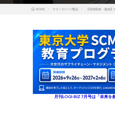
テクノロジー/製品
【現地取材・動画】
HOME
月刊LOGI-BIZ 7月号は「未