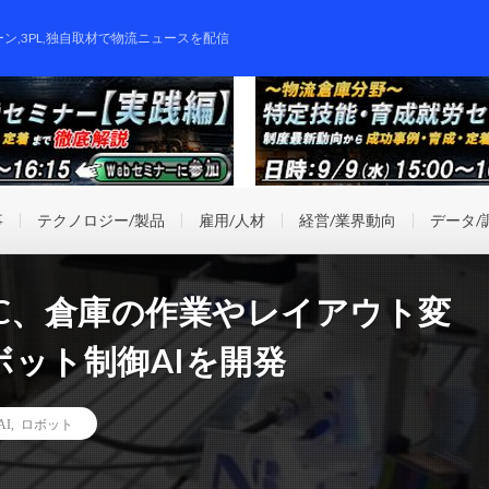
ーン,3PL,独自取材で物流ニュースを配信
事
テクノロジー/製品
雇用/人材
経営/業界動向
データ/
C、倉庫の作業やレイアウト変
ット制御AIを開発
AI
,
ロボット