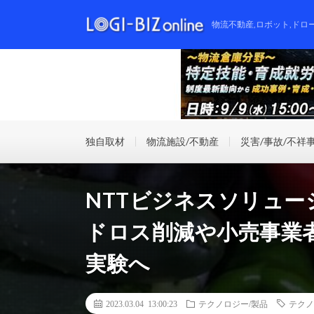
物流不動産,ロボット,ドロ
独自取材
物流施設/不動産
災害/事故/不祥
NTTビジネスソリュ
ドロス削減や小売事業
実験へ
2023.03.04 13:00:23
テクノロジー/製品
テクノ