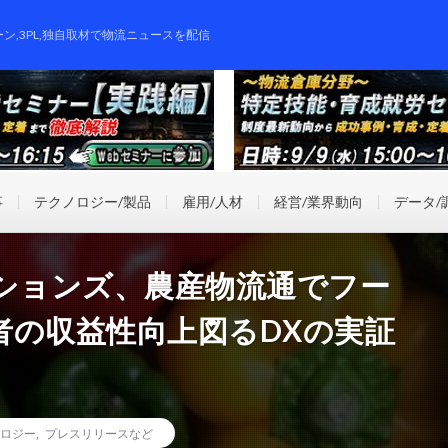
ーン,3PL,独自取材で物流ニュースを配信
事
テクノロジー/製品
雇用/人材
経営/業界動向
データ/
ーションズ、農産物流通でフー
者の収益性向上図るDXの実証
ロジー
,
プレスリリースなど