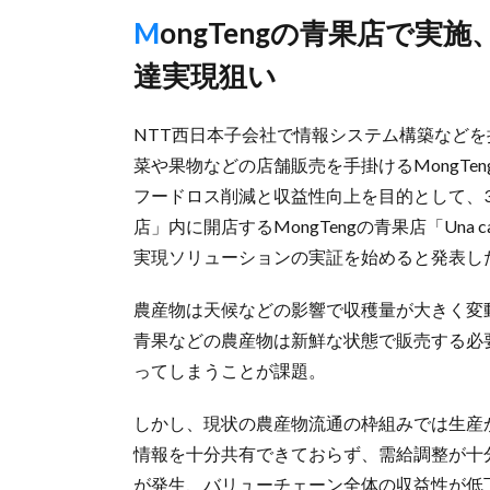
MongTengの青果店で実施、関係者の情報共有促進し適切な調
達実現狙い
NTT西日本子会社で情報システム構築などを
菜や果物などの店舗販売を手掛けるMongT
フードロス削減と収益性向上を目的として、
店」内に開店するMongTengの青果店「Una
実現ソリューションの実証を始めると発表し
農産物は天候などの影響で収穫量が大きく変
青果などの農産物は新鮮な状態で販売する必
ってしまうことが課題。
しかし、現状の農産物流通の枠組みでは生産
情報を十分共有できておらず、需給調整が十
が発生、バリューチェーン全体の収益性が低