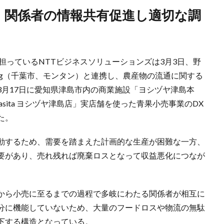
担っているNTTビジネスソリューションズは3月3日、野
eng（千葉市、モンタン）と連携し、農産物の流通に関する
3月17日に愛知県津島市内の商業施設「ヨシヅヤ津島本
 casita ヨシヅヤ津島店」実店舗を使った青果小売事業のDX
た。
動するため、需要を踏まえた計画的な生産が困難な一方、
要があり、売れ残れば廃棄ロスとなって収益悪化につなが
から小売に至るまでの過程で多岐にわたる関係者が相互に
分に機能していないため、大量のフードロスや物流の無駄
下する構造となっている。