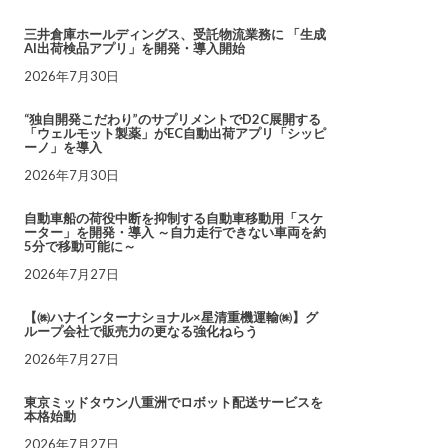
三井倉庫ホールディングス、受託物流業務に 「生成
AI出荷検品アプリ」を開発・導入開始
2026年7月30日
“独自開発こだわり”のサプリメントでD2C展開する
「ウェルモット製薬」がEC自動出荷アプリ「シッピ
ーノ」を導入
2026年7月30日
自動車船の荷役中断を抑制する自動車移動用「スケ
ーター」を開発・導入 ～自力走行できない車両を約
5分で移動可能に～
2026年7月27日
【㈱ハナインターナショナル×星清重機運輸㈱】グ
ループ会社で販売力の更なる強化ねらう
2026年7月27日
東京ミッドタウン八重洲でロボット配送サービスを
本格始動
2026年7月27日