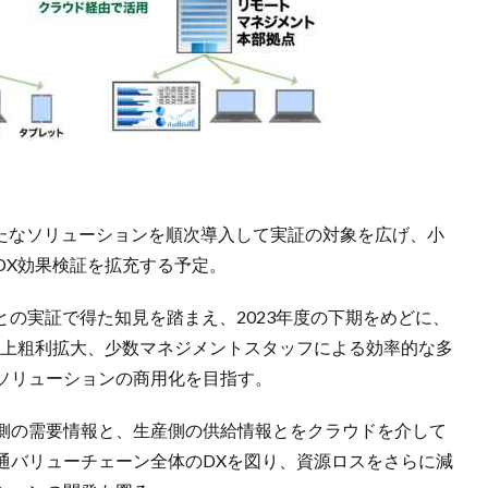
へ新たなソリューションを順次導入して実証の対象を広げ、小
DX効果検証を拡充する予定。
ngとの実証で得た知見を踏まえ、2023年度の下期をめどに、
売上粗利拡大、少数マネジメントスタッフによる効率的な多
ソリューションの商用化を目指す。
側の需要情報と、生産側の供給情報とをクラウドを介して
通バリューチェーン全体のDXを図り、資源ロスをさらに減