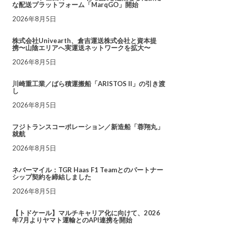
な配送プラットフォーム「MarqGO」開始
2026年8月5日
株式会社Univearth、倉吉運送株式会社と資本提
携〜山陰エリアへ実運送ネットワークを拡大〜
2026年8月5日
川崎重工業／ばら積運搬船「ARISTOS II」の引き渡
し
2026年8月5日
フジトランスコーポレーション／新造船「蓉翔丸」
就航
2026年8月5日
ネバーマイル：TGR Haas F1 Teamとのパートナー
シップ契約を締結しました
2026年8月5日
【トドケール】マルチキャリア化に向けて、2026
年7月よりヤマト運輸とのAPI連携を開始