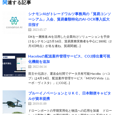
関連する記事
シナモンAIがトレードワルツ事務局の「貿易コンソ
ーシアム」入会、貿易書類特化のAI-OCR導入拡大
目指す
2023.05.17
DXを一層推進 AIを活用した企業向けソリューションを手掛
けるシナモンは5月16日、貿易業務実務者を中心に180社（2
月3日時点）が名を連ね、貿易関連[…]
Hacobuの配送案件管理サービス、CO2排出量可視
化機能を追加
2022.04.14
荷主や元請け、運送会社間でデータ共有可能 Hacobu（ハコ
ブ）は4月14日、配送案件管理サービス「MOVO Vista（ム
ーボ・ヴィスタ）」にCO2[…]
ブルーイノベーションとＵＫＣ、日本郵便キャピタ
ルが資本提携
2019.01.09
ドローンポートの早期実用化と物流への応用を加速 ドロー