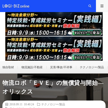
独自取材
物流施設/不動産
災害/事故/不祥事
テクノロジー/製品
物流ロボ「ＥＶＥ」の無償貸与開始―
オリックス
2018.09.11 10:40:24
テクノロジー/製品