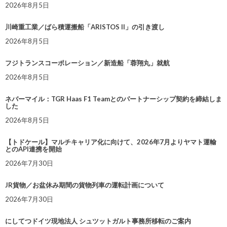
2026年8月5日
川崎重工業／ばら積運搬船「ARISTOS II」の引き渡し
2026年8月5日
フジトランスコーポレーション／新造船「蓉翔丸」就航
2026年8月5日
ネバーマイル：TGR Haas F1 Teamとのパートナーシップ契約を締結しま
した
2026年8月5日
【トドケール】マルチキャリア化に向けて、2026年7月よりヤマト運輸
とのAPI連携を開始
2026年7月30日
JR貨物／お盆休み期間の貨物列車の運転計画について
2026年7月30日
にしてつドイツ現地法人 シュツットガルト事務所移転のご案内