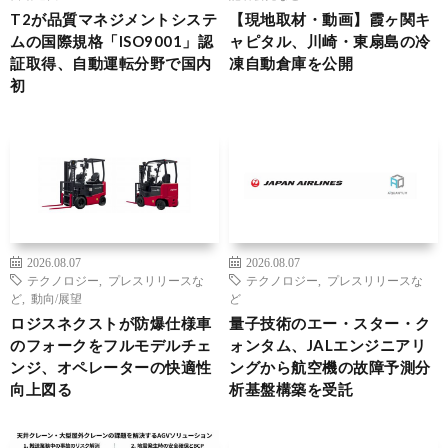
T2が品質マネジメントシステ
【現地取材・動画】霞ヶ関キ
ムの国際規格「ISO9001」認
ャピタル、川崎・東扇島の冷
証取得、自動運転分野で国内
凍自動倉庫を公開
初
2026.08.07
2026.08.07
テクノロジー
,
プレスリリースな
テクノロジー
,
プレスリリースな
ど
,
動向/展望
ど
ロジスネクストが防爆仕様車
量子技術のエー・スター・ク
のフォークをフルモデルチェ
ォンタム、JALエンジニアリ
ンジ、オペレーターの快適性
ングから航空機の故障予測分
向上図る
析基盤構築を受託