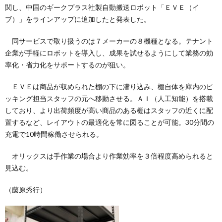
関し、中国のギークプラス社製自動搬送ロボット「ＥＶＥ（イ
ブ）」をラインアップに追加したと発表した。
同サービスで取り扱うのは７メーカーの８機種となる。テナント
企業が手軽にロボットを導入し、成果を試せるようにして業務の効
率化・省力化をサポートするのが狙い。
ＥＶＥは商品が収められた棚の下に潜り込み、棚自体を庫内のピ
ッキング担当スタッフの元へ移動させる。ＡＩ（人工知能）を搭載
しており、より出荷頻度が高い商品のある棚はスタッフの近くに配
置するなど、レイアウトの最適化を常に図ることが可能。30分間の
充電で10時間稼働させられる。
オリックスは手作業の場合より作業効率を３倍程度高められると
見込む。
（藤原秀行）