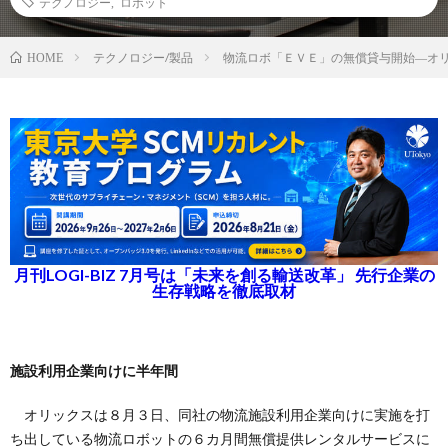
テクノロジー
,
ロボット
テクノロジー/製品
物流ロボ「ＥＶＥ」の無償貸与開始―オ
HOME
月刊LOGI-BIZ 7月号は「未来を創る輸送改革」 先行企業の
生存戦略を徹底取材
施設利用企業向けに半年間
オリックスは８月３日、同社の物流施設利用企業向けに実施を打
ち出している物流ロボットの６カ月間無償提供レンタルサービスに