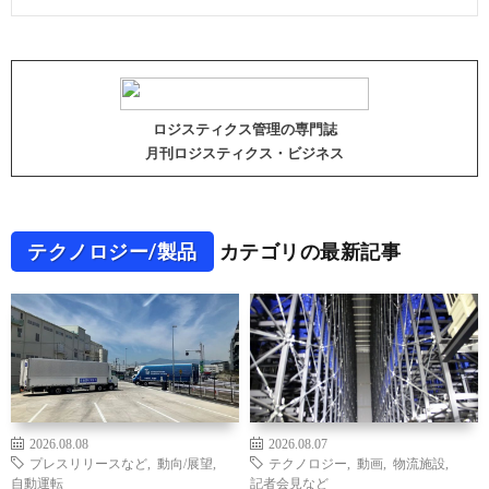
ロジスティクス管理の専門誌
月刊ロジスティクス・ビジネス
テクノロジー/製品
カテゴリの最新記事
2026.08.08
2026.08.07
プレスリリースなど
,
動向/展望
,
テクノロジー
,
動画
,
物流施設
,
自動運転
記者会見など