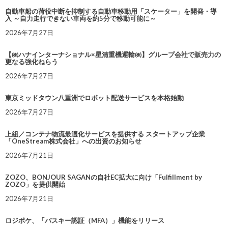
自動車船の荷役中断を抑制する自動車移動用「スケーター」を開発・導
入 ～自力走行できない車両を約5分で移動可能に～
2026年7月27日
【㈱ハナインターナショナル×星清重機運輸㈱】グループ会社で販売力の
更なる強化ねらう
2026年7月27日
東京ミッドタウン八重洲でロボット配送サービスを本格始動
2026年7月27日
上組／コンテナ物流最適化サービスを提供する スタートアップ企業
「OneStream株式会社」への出資のお知らせ
2026年7月21日
ZOZO、BONJOUR SAGANの自社EC拡大に向け「Fulfillment by
ZOZO」を提供開始
2026年7月21日
ロジポケ、「パスキー認証（MFA）」機能をリリース