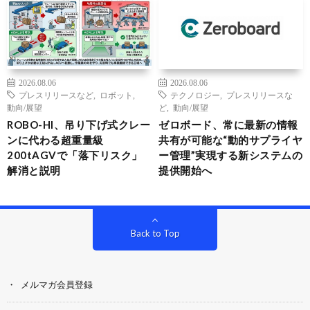
2026.08.06
2026.08.06
プレスリリースなど
,
ロボット
,
テクノロジー
,
プレスリリースな
動向/展望
ど
,
動向/展望
ROBO-HI、吊り下げ式クレー
ゼロボード、常に最新の情報
ンに代わる超重量級
共有が可能な“動的サプライヤ
200tAGVで「落下リスク」
ー管理”実現する新システムの
解消と説明
提供開始へ
Back to Top
メルマガ会員登録