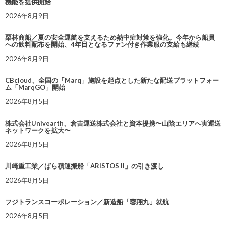
機能を提供開始
2026年8月9日
栗林商船／夏の安全運航を支えるため熱中症対策を強化。今年から船員
への飲料配布を開始、4年目となるファン付き作業服の支給も継続
2026年8月9日
CBcloud、全国の「Marq」施設を起点とした新たな配送プラットフォー
ム「MarqGO」開始
2026年8月5日
株式会社Univearth、倉吉運送株式会社と資本提携〜山陰エリアへ実運送
ネットワークを拡大〜
2026年8月5日
川崎重工業／ばら積運搬船「ARISTOS II」の引き渡し
2026年8月5日
フジトランスコーポレーション／新造船「蓉翔丸」就航
2026年8月5日