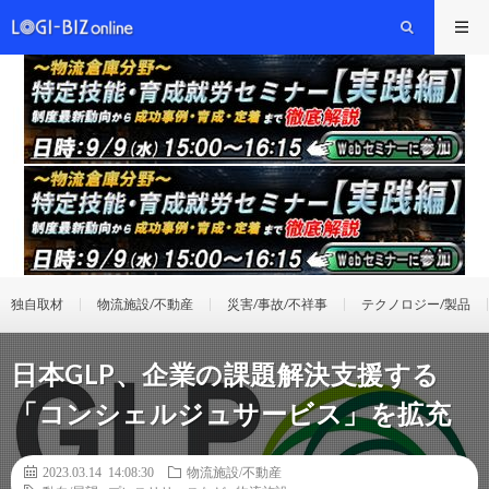
独自取材
物流施設/不動産
災害/事故/不祥事
テクノロジー/製品
日本GLP、企業の課題解決支援する
「コンシェルジュサービス」を拡充
2023.03.14 14:08:30
物流施設/不動産