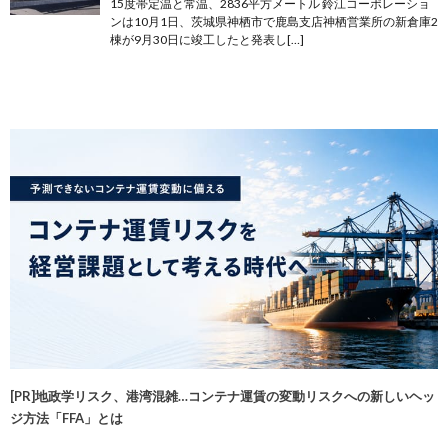
15度帯定温と常温、2836平方メートル 鈴江コーポレーショ
ンは10月1日、茨城県神栖市で鹿島支店神栖営業所の新倉庫2
棟が9月30日に竣工したと発表し[…]
[PR]地政学リスク、港湾混雑…コンテナ運賃の変動リスクへの新しいヘッ
ジ方法「FFA」とは