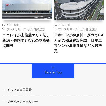
2026.08.06
2026.08.06
プレスリリースなど
,
物流施設
プレスリリースなど
,
物流施設
ヨコレイが上信越エリア初、
日本GLPが神奈川・厚木で8.4
新潟・長岡で2.7万tの物流拠
万㎡の物流施設完成、日本エ
点開設
マソンや真栄運輸など入居決
定
Back to Top
メルマガ会員登録
プライバシーポリシー