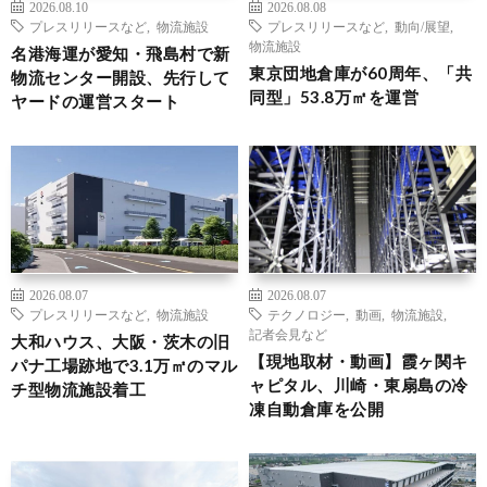
2026.08.10
2026.08.08
プレスリリースなど
,
物流施設
プレスリリースなど
,
動向/展望
,
物流施設
名港海運が愛知・飛島村で新
東京団地倉庫が60周年、「共
物流センター開設、先行して
同型」53.8万㎡を運営
ヤードの運営スタート
2026.08.07
2026.08.07
プレスリリースなど
,
物流施設
テクノロジー
,
動画
,
物流施設
,
記者会見など
大和ハウス、大阪・茨木の旧
【現地取材・動画】霞ヶ関キ
パナ工場跡地で3.1万㎡のマル
ャピタル、川崎・東扇島の冷
チ型物流施設着工
凍自動倉庫を公開