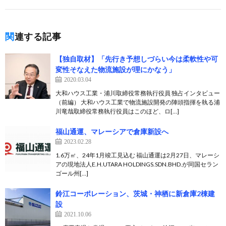
関連する記事
【独自取材】「先行き予想しづらい今は柔軟性や可
変性そなえた物流施設が理にかなう」
2020.03.04
大和ハウス工業・浦川取締役常務執行役員 独占インタビュー
（前編） 大和ハウス工業で物流施設開発の陣頭指揮を執る浦
川竜哉取締役常務執行役員はこのほど、ロ[…]
福山通運、マレーシアで倉庫新設へ
2023.02.28
1.6万㎡、24年1月竣工見込む 福山通運は2月27日、マレーシ
アの現地法人E.H.UTARA HOLDINGS.SDN.BHD.が同国セラン
ゴール州[…]
鈴江コーポレーション、茨城・神栖に新倉庫2棟建
設
2021.10.06