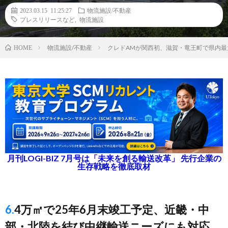
2023.03.15 11:25:27
物流施設/不動産
プレスリリースなど
,
物流施設
物流施設/不動産
クレドAMが関西初、滋賀・竜王町で県内
HOME
月刊LOGI-BIZ 7月号は「未来を創る輸送改革」 先行企業の
生存戦略を徹底取材
6.4万㎡で25年6月末竣工予定、近畿・中
部・北陸を結び中継輸送ニーズにも対応