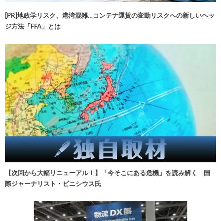
[PR]地政学リスク、港湾混雑…コンテナ運賃の変動リスクへの新しいヘッ
ジ方法「FFA」とは
【次回から大幅リニューアル！】「今そこにある危機」を読み解く 国
際ジャーナリスト・ビニシウス氏