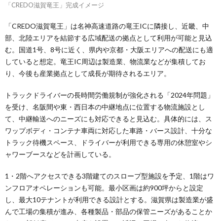
「CREDO滋賀竜王」完成イメージ
「CREDO滋賀竜王」は名神高速道路の竜王ICに隣接し、近畿、中
部、北陸エリアを結節する広域配送の拠点として利用が可能と見込
む。国道1号、8号に近く、県内や京都・大阪エリアへの配送にも適
していると想定。竜王IC周辺は製造業、物流業などが集積してお
り、今後も産業拠点として成長が期待されるエリア。
トラックドライバーの長時間労働規制が強化される「2024年問題」
を受け、名阪間や東・西日本の中継地点に位置する物流施設とし
て、中継輸送へのニーズにも対応できると見込む。具体的には、ス
ワップボディ・コンテナ車両に対応した車路・バース設計、十分な
トラック待機スペース、ドライバーが利用できる専用の休憩室やシ
ャワーブースなどを計画している。
1・2階へアクセスできる3階建てのスロープ型施設を予定、1階はワ
ンフロアオペレーションも可能。最小区画は約900坪からと設定
し、最大10テナントが利用できる設計とする。滋賀県は製造業が盛
んで工場の集積が進み、各種製品・部品の保管ニーズがあることか