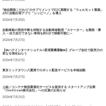
“独自開発こだわり”のサプリメントでD2C展開する「ウェルモット製薬」
がEC自動出荷アプリ「シッピーノ」を導入
2026年7月30日
自動車船の荷役中断を抑制する自動車移動用「スケーター」を開発・導
入 ～自力走行できない車両を約5分で移動可能に～
2026年7月27日
【㈱ハナインターナショナル×星清重機運輸㈱】グループ会社で販売力の
更なる強化ねらう
2026年7月27日
東京ミッドタウン八重洲でロボット配送サービスを本格始動
2026年7月27日
上組／コンテナ物流最適化サービスを提供する スタートアップ企業
「OneStream株式会社」への出資のお知らせ
2026年7月21日