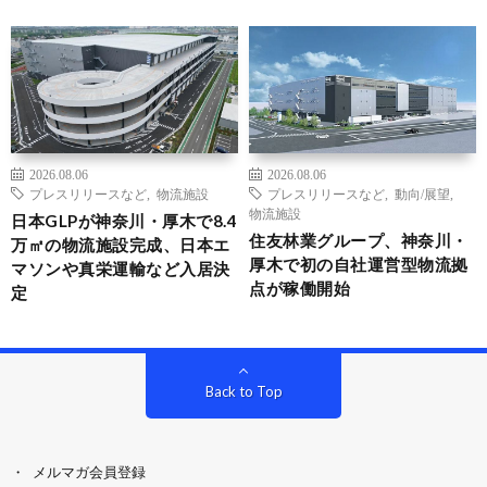
2026.08.06
2026.08.06
プレスリリースなど
,
物流施設
プレスリリースなど
,
動向/展望
,
物流施設
日本GLPが神奈川・厚木で8.4
住友林業グループ、神奈川・
万㎡の物流施設完成、日本エ
厚木で初の自社運営型物流拠
マソンや真栄運輸など入居決
点が稼働開始
定
Back to Top
メルマガ会員登録