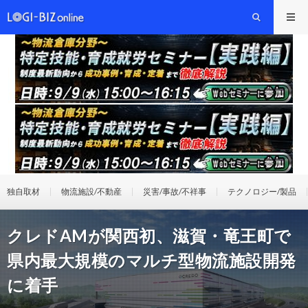
独自取材
物流施設/不動産
災害/事故/不祥事
テクノロジー/製品
クレドAMが関西初、滋賀・竜王町で
県内最大規模のマルチ型物流施設開発
に着手