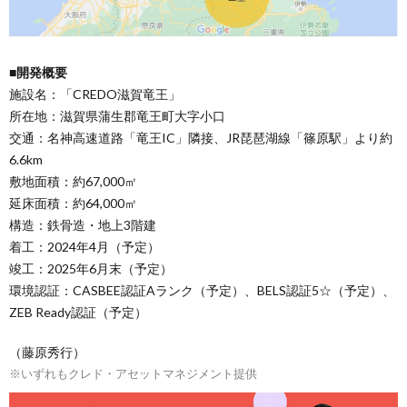
■開発概要
施設名：「CREDO滋賀竜王」
所在地：滋賀県蒲生郡竜王町大字小口
交通：名神高速道路「竜王IC」隣接、JR琵琶湖線「篠原駅」より約
6.6km
敷地面積：約67,000㎡
延床面積：約64,000㎡
構造：鉄骨造・地上3階建
着工：2024年4月（予定）
竣工：2025年6月末（予定）
環境認証：CASBEE認証Aランク（予定）、BELS認証5☆（予定）、
ZEB Ready認証（予定）
（藤原秀行）
※いずれもクレド・アセットマネジメント提供