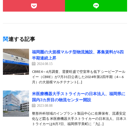
関連する記事
福岡圏の大規模マルチ型物流施設、募集賃料が6四
半期連続上昇
2024.08.15
CBRE4～6月調査、需要旺盛で空室率も低下 シービーアール
イー（CBRE）が7月31日公表した2024年第2四半期（4～6
月）の大規模マルチテナント[…]
米医療機器大手ストライカーの日本法人、福岡県に
国内3カ所目の物流センター開設
2023.08.08
整形外科領域のインプラント製品中心に在庫保有、流通安定
化など図る 米医療機器大手ストライカーの日本法人、日本ス
トライカーは8月7日、福岡県宇美町に「九[…]