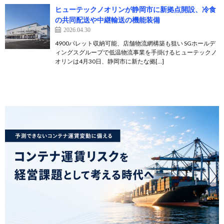
ヒューテックノオリンが静岡市に新拠点開設、冷食
の共同配送や中継輸送の機能装備
2026.04.30
4900パレット収納可能、店舗物流網構築も狙い SGホールデ
ィングスグループで低温物流事業を手掛けるヒューテックノ
オリンは4月30日、静岡市に新たな拠[…]