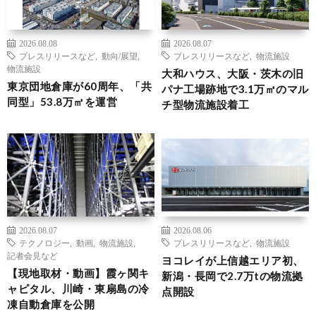
2026.08.08
2026.08.07
プレスリリースなど
,
動向/展望
,
プレスリリースなど
,
物流施設
物流施設
大和ハウス、大阪・茨木の旧
東京団地倉庫が60周年、「共
パナ工場跡地で3.1万㎡のマル
同型」53.8万㎡を運営
チ型物流施設着工
2026.08.07
2026.08.06
テクノロジー
,
動画
,
物流施設
,
プレスリリースなど
,
物流施設
記者会見など
ヨコレイが上信越エリア初、
【現地取材・動画】霞ヶ関キ
新潟・長岡で2.7万tの物流拠
ャピタル、川崎・東扇島の冷
点開設
凍自動倉庫を公開