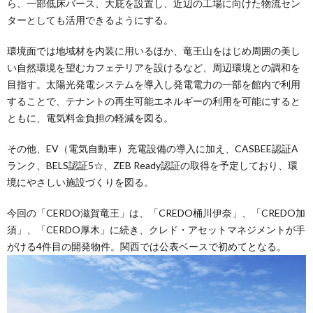
ら、一部低床バース、大庇を設置し、近辺の工場に向けた物流セン
ターとしても活用できるようにする。
環境面では地域材を内装に用いるほか、竜王山をはじめ周囲の美し
い自然環境を望むカフェテリアを設けるなど、周辺環境との調和を
目指す。太陽光発電システムを導入し発電電力の一部を館内で利用
することで、テナントの再生可能エネルギーの利用を可能にすると
ともに、電気料金負担の軽減を図る。
その他、EV（電気自動車）充電設備の導入に加え、CASBEE認証A
ランク、BELS認証5☆、ZEB Ready認証の取得を予定しており、環
境にやさしい施設づくりを図る。
今回の「CERDO滋賀竜王」は、「CREDO桶川伊奈」、「CREDO加
須」、「CERDO厚木」に続き、クレド・アセットマネジメントが手
がける4件目の開発物件。関西では公表ベースで初めてとなる。