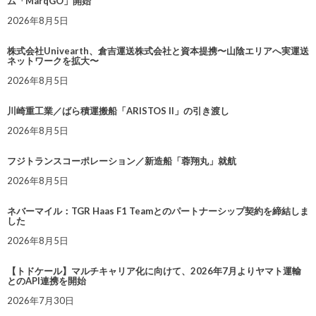
ム「MarqGO」開始
2026年8月5日
株式会社Univearth、倉吉運送株式会社と資本提携〜山陰エリアへ実運送
ネットワークを拡大〜
2026年8月5日
川崎重工業／ばら積運搬船「ARISTOS II」の引き渡し
2026年8月5日
フジトランスコーポレーション／新造船「蓉翔丸」就航
2026年8月5日
ネバーマイル：TGR Haas F1 Teamとのパートナーシップ契約を締結しま
した
2026年8月5日
【トドケール】マルチキャリア化に向けて、2026年7月よりヤマト運輸
とのAPI連携を開始
2026年7月30日