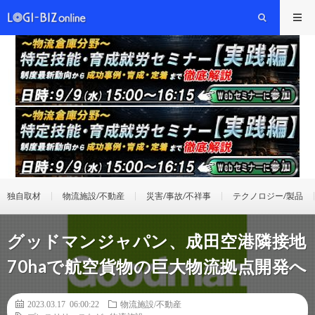
独自取材
物流施設/不動産
災害/事故/不祥事
テクノロジー/製品
グッドマンジャパン、成⽥空港隣接地
70haで航空貨物の巨大物流拠点開発へ
2023.03.17 06:00:22
物流施設/不動産