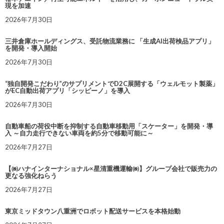
現を加速
2026年7月30日
三井倉庫ホールディングス、受託物流業務に 「生成AI出荷検品アプリ」
を開発・導入開始
2026年7月30日
“独自開発こだわり”のサプリメントでD2C展開する「ウェルモット製薬」
がEC自動出荷アプリ「シッピーノ」を導入
2026年7月30日
自動車船の荷役中断を抑制する自動車移動用「スケーター」を開発・導
入 ～自力走行できない車両を約5分で移動可能に～
2026年7月27日
【㈱ハナインターナショナル×星清重機運輸㈱】グループ会社で販売力の
更なる強化ねらう
2026年7月27日
東京ミッドタウン八重洲でロボット配送サービスを本格始動