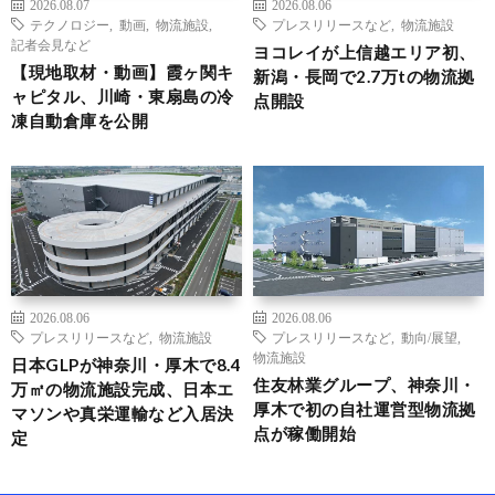
2026.08.07
2026.08.06
テクノロジー
,
動画
,
物流施設
,
プレスリリースなど
,
物流施設
記者会見など
ヨコレイが上信越エリア初、
【現地取材・動画】霞ヶ関キ
新潟・長岡で2.7万tの物流拠
ャピタル、川崎・東扇島の冷
点開設
凍自動倉庫を公開
2026.08.06
2026.08.06
プレスリリースなど
,
物流施設
プレスリリースなど
,
動向/展望
,
物流施設
日本GLPが神奈川・厚木で8.4
住友林業グループ、神奈川・
万㎡の物流施設完成、日本エ
厚木で初の自社運営型物流拠
マソンや真栄運輸など入居決
点が稼働開始
定