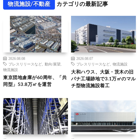
物流施設/不動産
カテゴリの最新記事
2026.08.08
2026.08.07
プレスリリースなど
,
動向/展望
,
プレスリリースなど
,
物流施設
物流施設
大和ハウス、大阪・茨木の旧
東京団地倉庫が60周年、「共
パナ工場跡地で3.1万㎡のマル
同型」53.8万㎡を運営
チ型物流施設着工