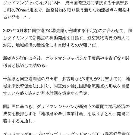
グッドマンジャパンは3月16日、成田国際空港に隣接する千葉県多
古町の70haの用地で、航空貨物を取り扱う新たな物流拠点を開発す
ると発表した。
2029年3月末に同空港のC滑⾛路が完成する予定なのに合わせて、同
じタイミングで新拠点の稼働開始を目指す。航空貨物需要の増大に
対応、地域経済の活性化にも貢献するのが狙いだ。
新拠点の詳細は今後、グッドマンジャパンが千葉県や多古町など関
係者と協議して詰める。
千葉県と同空港周辺の成田市、多古町など9市町が3月末までに、地
域未来投資促進法に則り、同空港を軸に国際物流拠点の形成を目指
すことを盛り込んだ基本計画を策定する予定。
同計画に基づき、グッドマンジャパンが新拠点の展開で地元経済の
成長を後押しする「地域経済牽引事業計画」を取りまとめ、開発に
着手する見通し。
グッドマングループのグレゴリー・グッドマンCEO（最高経営責任