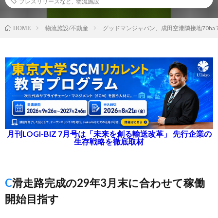
プレスリリースなど
,
物流施設
物流施設/不動産
グッドマンジャパン、成⽥空港隣接地70h
HOME
月刊LOGI-BIZ 7月号は「未来を創る輸送改革」 先行企業の
生存戦略を徹底取材
C滑走路完成の29年3月末に合わせて稼働
開始目指す