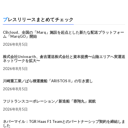
プレスリリースまとめてチェック
CBcloud、全国の「Marq」施設を起点とした新たな配送プラットフォー
ム「MarqGO」開始
2026年8月5日
株式会社Univearth、倉吉運送株式会社と資本提携〜山陰エリアへ実運送
ネットワークを拡大〜
2026年8月5日
川崎重工業／ばら積運搬船「ARISTOS II」の引き渡し
2026年8月5日
フジトランスコーポレーション／新造船「蓉翔丸」就航
2026年8月5日
ネバーマイル：TGR Haas F1 Teamとのパートナーシップ契約を締結しま
した