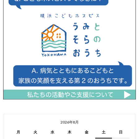
2026年8月
月
火
水
木
金
土
日