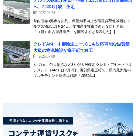
アルプス物流が愛知・小牧で3.3万㎡の自社倉庫建設
へ、24年1月竣工予定
2022.03.24
県内既存3拠点を集約、保管効率向上や環境負荷低減図る ア
ルプス物流は3月24日、愛知県小牧市で新たな自社倉庫
「（新）名古屋営業所」を開設すると発表した[…]
クレドAM、中継輸送ニーズにも対応可能な滋賀最
大級の物流施設が竜王町で竣工
2025.07.09
6.4万㎡、帝人物流など3社が入居確定 クレド・アセットマネ
ジメント（AM）は7月9日、滋賀県竜王町で、県内最大級の
マルチテナント型物流施設「CRED[…]