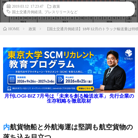
2019.03.12 17:23:47
政策
国土交通月例経済
,
プレスリリースなど
政策
【国土交通月例経済】18年12月のトラック輸送量は特
HOME
月刊LOGI-BIZ 7月号は「未来を創る輸送改革」 先行企業の
生存戦略を徹底取材
内航貨物船と外航海運は堅調も航空貨物の
落ち込み目立つ