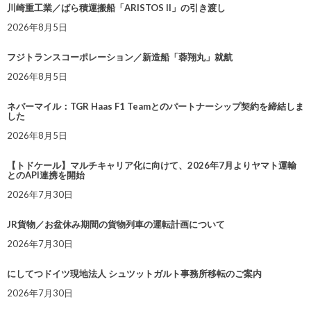
川崎重工業／ばら積運搬船「ARISTOS II」の引き渡し
2026年8月5日
フジトランスコーポレーション／新造船「蓉翔丸」就航
2026年8月5日
ネバーマイル：TGR Haas F1 Teamとのパートナーシップ契約を締結しま
した
2026年8月5日
【トドケール】マルチキャリア化に向けて、2026年7月よりヤマト運輸
とのAPI連携を開始
2026年7月30日
JR貨物／お盆休み期間の貨物列車の運転計画について
2026年7月30日
にしてつドイツ現地法人 シュツットガルト事務所移転のご案内
2026年7月30日