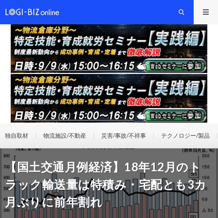
独自取材
物流施設/不動産
災害/事故/不祥事
テクノロジー/製品
【国土交通月例経済】18年12月のト
ラック輸送量は特積み・宅配とも3カ
月ぶりに前年割れ