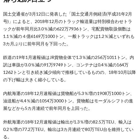
国土交通省が3月12日に発表した「国土交通月例経済(平成31年2月
号)」によると、2018年12月のトラック輸送量は特別積合わせトラ
ックが前年同月比3.0％減の622万7936トン、宅配貨物取扱個数は
1.1％減の４億6169万1000トン、一般トラックは1.2％減といずれも
3カ月ぶりに前年同月を下回った。
鉄道の19年1月速報値はJR貨物全体で1.3％減の256万1011トン。内
訳は車扱が3.0％減の91万9749トン、コンテナは0.4％減の164万
1262トンと引き続き減少傾向で推移しているものの、18年10月以降
の下げ幅は大きく縮小している。
内航海運の18年12月速報値は貨物船が5.3％増の1908万1000トン、
油送船が4.4％減の1054万3000トン。貨物船はモーダルシフトの進
展などから5カ月連続で前年同月を上回った。
外航海運の18年12月速報値は輸出が1.3％増の82.5万TEU、輸入は
0.2％増の77.2万TEU。輸出は3カ月連続で80万TEU台を維持してい
る。