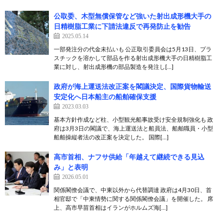
公取委、木型無償保管など強いた射出成形機大手の
日精樹脂工業に下請法違反で再発防止を勧告
2025.05.14
一部発注分の代金未払いも 公正取引委員会は5月13日、プラ
スチックを溶かして部品を作る射出成形機大手の日精樹脂工
業に対し、射出成形機の部品製造を発注し[…]
政府が海上運送法改正案を閣議決定、国際貨物輸送
安定化へ日本船主の船舶確保支援
2023.03.03
基本方針作成など柱、小型観光船事故受け安全規制強化も 政
府は3月3日の閣議で、海上運送法と船員法、船舶職員・小型
船舶操縦者法の改正案を決定した。 国際[…]
高市首相、ナフサ供給「年越えて継続できる見込
み」と表明
2026.05.01
関係閣僚会議で、中東以外から代替調達 政府は4月30日、首
相官邸で「中東情勢に関する関係閣僚会議」を開催した。 席
上、高市早苗首相はイランがホルムズ海[…]