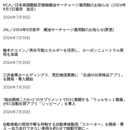
NCA／日本発国際航空貨物燃油サーチャージ適用額のお知らせ（2026年
8月1日適用 改定）
2026年7月30日
JAL／2026年8月前半 燃油サーチャージ適用額のお知らせ(変更)
2026年7月30日
椿本チエイン／再生可能エネルギーを活用し、カーボンニュートラル実
現を加速
2026年7月30日
三井倉庫ホールディングス、受託物流業務に 「生成AI出荷検品アプリ」
を開発・導入開始
2026年7月30日
“独自開発こだわり”のサプリメントでD2C展開する「ウェルモット製薬」
がEC自動出荷アプリ「シッピーノ」を導入
2026年7月30日
自動車船の荷役中断を抑制する自動車移動用「スケーター」を開発・導
入 ～自力走行できない車両を約5分で移動可能に～