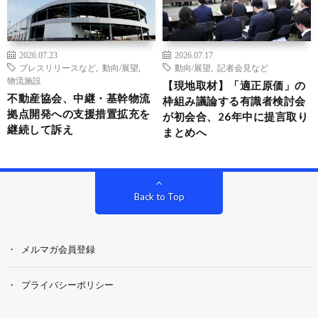
2026.07.23
2026.07.17
プレスリリースなど
,
動向/展望
,
動向/展望
,
記者会見など
物流施設
【現地取材】「適正原価」の
不動産協会、中継・基幹物流
枠組み議論する有識者検討会
拠点開発への支援措置拡充を
が初会合、26年中に提言取り
継続して訴え
まとめへ
Back to Top
メルマガ会員登録
プライバシーポリシー