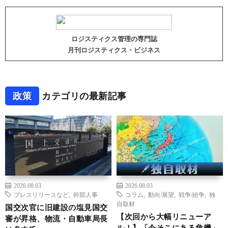
ロジスティクス管理の専門誌
月刊ロジスティクス・ビジネス
政策
カテゴリの最新記事
2026.08.03
2026.08.03
プレスリリースなど
,
幹部人事
コラム
,
動向/展望
,
戦争/紛争
,
独
自取材
国交次官に旧建設の塩見国交
【次回から大幅リニューア
審が昇格、物流・自動車局長
ル！】「今そこにある危機」