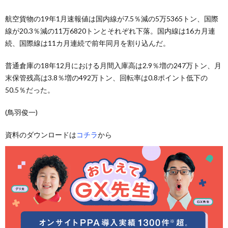
航空貨物の19年1月速報値は国内線が7.5％減の5万5365トン、国際
線が20.3％減の11万6820トンとそれぞれ下落。国内線は16カ月連
続、国際線は11カ月連続で前年同月を割り込んだ。
普通倉庫の18年12月における月間入庫高は2.9％増の247万トン、月
末保管残高は3.8％増の492万トン、回転率は0.8ポイント低下の
50.5％だった。
(鳥羽俊一)
資料のダウンロードは
コチラ
から