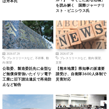
は舟本氏
を読み解く 国際ジャーナリ
スト・ビニシウス氏
2026.07.29
2026.07.29
プレスリリースなど
,
不祥事
,
動
プレスリリースなど
,
動向/展望
,
向/展望
災害
公取委、製造委託先に金型な
【熊本地震】県知事の派遣要
ど無償保管強いたイリソ電子
請受け、自衛隊3600人体制で
工業に旧下請法違反で再発防
災害対応
止など勧告