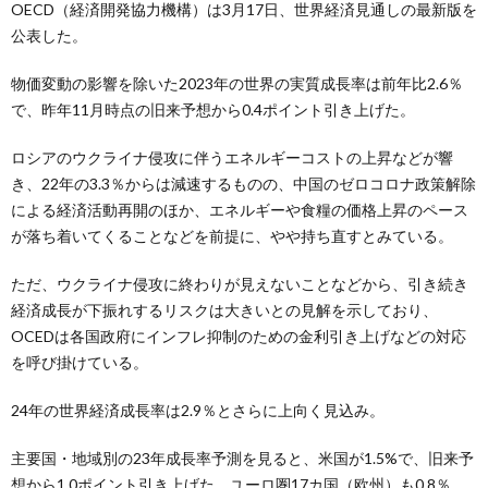
OECD（経済開発協力機構）は3月17日、世界経済見通しの最新版を
公表した。
物価変動の影響を除いた2023年の世界の実質成長率は前年比2.6％
で、昨年11月時点の旧来予想から0.4ポイント引き上げた。
ロシアのウクライナ侵攻に伴うエネルギーコストの上昇などが響
き、22年の3.3％からは減速するものの、中国のゼロコロナ政策解除
による経済活動再開のほか、エネルギーや食糧の価格上昇のペース
が落ち着いてくることなどを前提に、やや持ち直すとみている。
ただ、ウクライナ侵攻に終わりが見えないことなどから、引き続き
経済成長が下振れするリスクは大きいとの見解を示しており、
OCEDは各国政府にインフレ抑制のための金利引き上げなどの対応
を呼び掛けている。
24年の世界経済成長率は2.9％とさらに上向く見込み。
主要国・地域別の23年成長率予測を見ると、米国が1.5%で、旧来予
想から1.0ポイント引き上げた。ユーロ圏17カ国（欧州）も0.8％