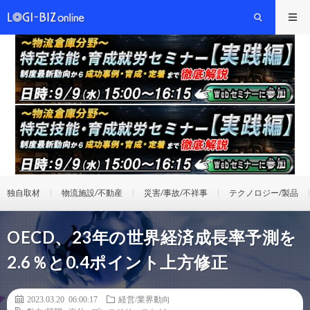
独自取材
物流施設/不動産
災害/事故/不祥事
テクノロジー/製品
OECD、23年の世界経済成長率予測を
2.6％と0.4ポイント上方修正
2023.03.20 06:00:17
経営/業界動向