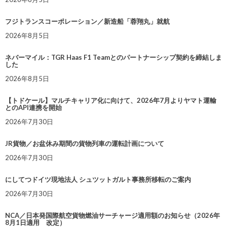
フジトランスコーポレーション／新造船「蓉翔丸」就航
2026年8月5日
ネバーマイル：TGR Haas F1 Teamとのパートナーシップ契約を締結しま
した
2026年8月5日
【トドケール】マルチキャリア化に向けて、2026年7月よりヤマト運輸
とのAPI連携を開始
2026年7月30日
JR貨物／お盆休み期間の貨物列車の運転計画について
2026年7月30日
にしてつドイツ現地法人 シュツットガルト事務所移転のご案内
2026年7月30日
NCA／日本発国際航空貨物燃油サーチャージ適用額のお知らせ（2026年
8月1日適用 改定）