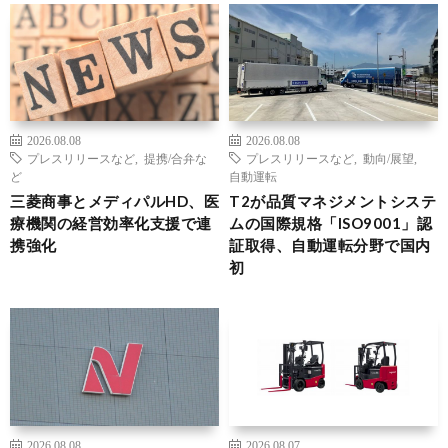
2026.08.08
2026.08.08
プレスリリースなど
,
提携/合弁な
プレスリリースなど
,
動向/展望
,
ど
自動運転
三菱商事とメディパルHD、医
T2が品質マネジメントシステ
療機関の経営効率化支援で連
ムの国際規格「ISO9001」認
携強化
証取得、自動運転分野で国内
初
2026.08.08
2026.08.07