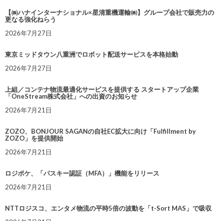
【㈱ハナインターナショナル×星清重機運輸㈱】グループ会社で販売力の
更なる強化ねらう
2026年7月27日
東京ミッドタウン八重洲でロボット配送サービスを本格始動
2026年7月27日
上組／コンテナ物流最適化サービスを提供する スタートアップ企業
「OneStream株式会社」への出資のお知らせ
2026年7月21日
ZOZO、BONJOUR SAGANの自社EC拡大に向け「Fulfillment by
ZOZO」を提供開始
2026年7月21日
ロジポケ、「パスキー認証（MFA）」機能をリリース
2026年7月21日
NTTロジスコ、エンタメ物流の平時5倍の波動を「t-Sort MAS」で吸収