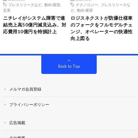
プレスリリースなど
,
動向/展望
,
テクノロジー
,
プレスリリースな
災害
ど
,
動向/展望
ニチレイがシステム障害で連
ロジスネクストが防爆仕様車
結売上高50億円減見込み、対
のフォークをフルモデルチェ
応費用10億円を特損計上
ンジ、オペレーターの快適性
向上図る
Back to Top
メルマガ会員登録
プライバシーポリシー
広告掲載
会社概要