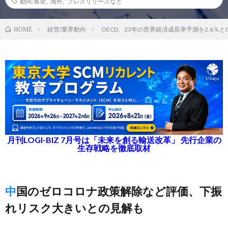
動向/展望
,
海外
,
プレスリリースなど
経営/業界動向
OECD、23年の世界経済成長率予測を2.6％と
HOME
月刊LOGI-BIZ 7月号は「未来を創る輸送改革」 先行企業の
生存戦略を徹底取材
中国のゼロコロナ政策解除など評価、下振
れリスク大きいとの見解も