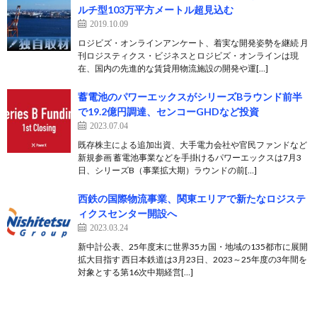
ルチ型103万平方メートル超見込む
2019.10.09
ロジビズ・オンラインアンケート、着実な開発姿勢を継続 月
刊ロジスティクス・ビジネスとロジビズ・オンラインは現
在、国内の先進的な賃貸用物流施設の開発や運[…]
蓄電池のパワーエックスがシリーズBラウンド前半
で19.2億円調達、センコーGHDなど投資
2023.07.04
既存株主による追加出資、大手電力会社や官民ファンドなど
新規参画 蓄電池事業などを手掛けるパワーエックスは7月3
日、シリーズB（事業拡大期）ラウンドの前[…]
西鉄の国際物流事業、関東エリアで新たなロジステ
ィクスセンター開設へ
2023.03.24
新中計公表、25年度末に世界35カ国・地域の135都市に展開
拡大目指す 西日本鉄道は3月23日、2023～25年度の3年間を
対象とする第16次中期経営[…]