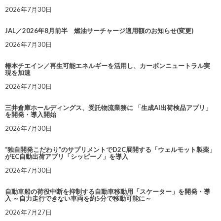
2026年7月30日
JAL／2026年8月前半 燃油サーチャージ適用額のお知らせ(変更)
2026年7月30日
椿本チエイン／再生可能エネルギーを活用し、カーボンニュートラル実
現を加速
2026年7月30日
三井倉庫ホールディングス、受託物流業務に 「生成AI出荷検品アプリ」
を開発・導入開始
2026年7月30日
“独自開発こだわり”のサプリメントでD2C展開する「ウェルモット製薬」
がEC自動出荷アプリ「シッピーノ」を導入
2026年7月30日
自動車船の荷役中断を抑制する自動車移動用「スケーター」を開発・導
入 ～自力走行できない車両を約5分で移動可能に～
2026年7月27日