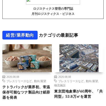
ロジスティクス管理の専門誌
月刊ロジスティクス・ビジネス
経営/業界動向
カテゴリの最新記事
2026.08.08
2026.08.08
プレスリリースなど
,
動向/展望
プレスリリースなど
,
動向/展望
,
物流施設
テトラパックが業界初、常温
東京団地倉庫が60周年、「共
保存可能なツナ製品向け紙容
同型」53.8万㎡を運営
器を発表