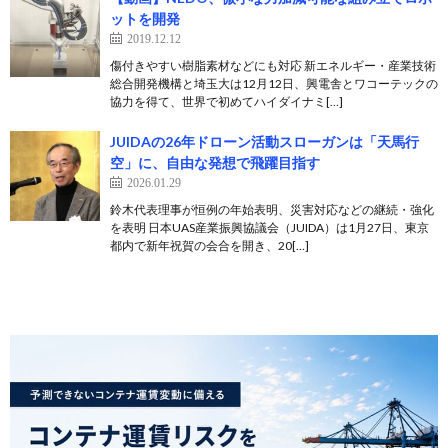
ットを開発
2019.12.12
傷付きやすい樹脂素材などにも対応 新エネルギー・産業技術
総合開発機構と埼玉大は12月12日、興電舎とワコーテックの
協力を得て、世界で初めてハイダイナミ[…]
JUIDAの26年ドローン活動スローガンは「天馬行
空」に、自由な発想で飛躍目指す
2026.01.29
鈴木代表理事が恒例の年始表明、災害対応などの継続・強化
を表明 日本UAS産業振興協議会（JUIDA）は1月27日、東京
都内で新年祝賀の会合を開き、20[…]