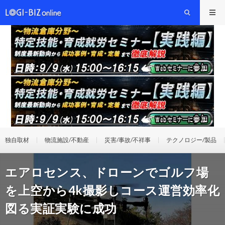
独自取材
物流施設/不動産
災害/事故/不祥事
テクノロジー/製品
エアロセンス、ドローンでゴルフ場
を上空から4k撮影しコース運営効率化
図る実証実験に成功