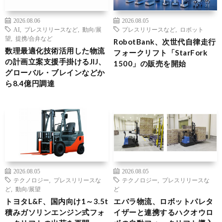
2026.08.06
2026.08.05
AI
,
プレスリリースなど
,
動向/展
プレスリリースなど
,
ロボット
望
,
提携/合弁など
RobotBank、次世代自律走行
数理最適化技術活用した物流
フォークリフト「StarFork
の計画立案支援手掛けるJIJ、
1500」の販売を開始
グローバル・ブレインなどか
ら8.4億円調達
2026.08.05
2026.08.05
テクノロジー
,
プレスリリースな
テクノロジー
,
プレスリリースな
ど
,
動向/展望
ど
トヨタL&F、国内向け1～3.5t
エバラ物流、ロボットパレタ
積みガソリンエンジン式フォ
イザーと連携するハクオウロ