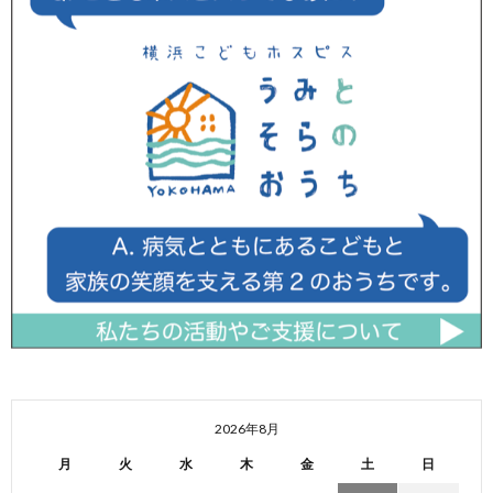
2026年8月
月
火
水
木
金
土
日