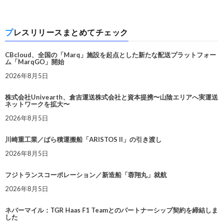
プレスリリースまとめてチェック
CBcloud、全国の「Marq」施設を起点とした新たな配送プラットフォー
ム「MarqGO」開始
2026年8月5日
株式会社Univearth、倉吉運送株式会社と資本提携〜山陰エリアへ実運送
ネットワークを拡大〜
2026年8月5日
川崎重工業／ばら積運搬船「ARISTOS II」の引き渡し
2026年8月5日
フジトランスコーポレーション／新造船「蓉翔丸」就航
2026年8月5日
ネバーマイル：TGR Haas F1 Teamとのパートナーシップ契約を締結しま
した