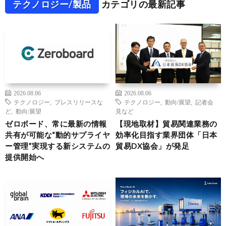
テクノロジー/製品
カテゴリの最新記事
2026.08.06
2026.08.06
テクノロジー
,
プレスリリースな
テクノロジー
,
動向/展望
,
記者会
ど
,
動向/展望
見など
ゼロボード、常に最新の情報
【現地取材】貿易関連業務の
共有が可能な“動的サプライヤ
効率化目指す業界団体「日本
ー管理”実現する新システムの
貿易DX協会」が発足
提供開始へ