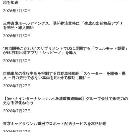
現を加速
2026年7月30日
三井倉庫ホールディングス、受託物流業務に 「生成AI出荷検品アプリ」
を開発・導入開始
2026年7月30日
“独自開発こだわり”のサプリメントでD2C展開する「ウェルモット製薬」
がEC自動出荷アプリ「シッピーノ」を導入
2026年7月30日
自動車船の荷役中断を抑制する自動車移動用「スケーター」を開発・導
入 ～自力走行できない車両を約5分で移動可能に～
2026年7月27日
【㈱ハナインターナショナル×星清重機運輸㈱】グループ会社で販売力の
更なる強化ねらう
2026年7月27日
東京ミッドタウン八重洲でロボット配送サービスを本格始動
2026年7月27日