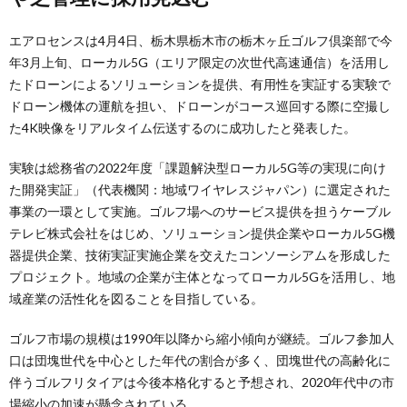
エアロセンスは4月4日、栃木県栃木市の栃木ヶ丘ゴルフ倶楽部で今
年3月上旬、ローカル5G（エリア限定の次世代高速通信）を活用し
たドローンによるソリューションを提供、有用性を実証する実験で
ドローン機体の運航を担い、ドローンがコース巡回する際に空撮し
た4K映像をリアルタイム伝送するのに成功したと発表した。
実験は総務省の2022年度「課題解決型ローカル5G等の実現に向け
た開発実証」（代表機関：地域ワイヤレスジャパン）に選定された
事業の一環として実施。ゴルフ場へのサービス提供を担うケーブル
テレビ株式会社をはじめ、ソリューション提供企業やローカル5G機
器提供企業、技術実証実施企業を交えたコンソーシアムを形成した
プロジェクト。地域の企業が主体となってローカル5Gを活用し、地
域産業の活性化を図ることを目指している。
ゴルフ市場の規模は1990年以降から縮小傾向が継続。ゴルフ参加人
口は団塊世代を中心とした年代の割合が多く、団塊世代の高齢化に
伴うゴルフリタイアは今後本格化すると予想され、2020年代中の市
場縮小の加速が懸念されている。