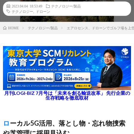
2023.04.04 18:53:49
テクノロジー/製品
テクノロジー
,
ドローン
テクノロジー/製品
エアロセンス、ドローンでゴルフ場を上空
HOME
月刊LOGI-BIZ 7月号は「未来を創る輸送改革」 先行企業の
生存戦略を徹底取材
ローカル5G活用、落とし物・忘れ物捜索
や芝管理に採用見込む