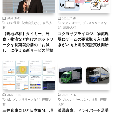
2026.08.05
2026.07.28
動向/展望
,
記者会見など
,
雇用/人
テクノロジー
,
プレスリリースな
材
ど
,
雇用/人材
【現地取材】タイミー、外
コクヨサプライロジ、物流現
食・物流など向けスポットワ
場にゲームの要素取り入れ働
ークを長期就労前の「お試
きがい向上図る実証実験開始
し」に使える新サービス開始
2026.07.18
2026.07.06
AI
,
プレスリリースなど
,
雇用/人
プレスリリースなど
,
海外
,
雇用/
材
人材
三井倉庫ロジと日本IBM、現
澁澤倉庫、ドライバー不足受