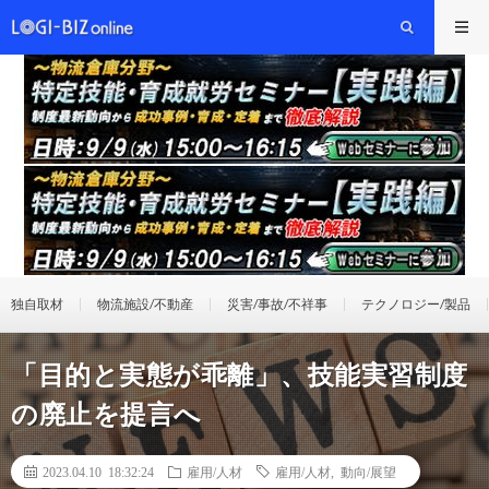
独自取材
物流施設/不動産
災害/事故/不祥事
テクノロジー/製品
「目的と実態が乖離」、技能実習制度
の廃止を提言へ
2023.04.10 18:32:24
雇用/人材
雇用/人材
,
動向/展望