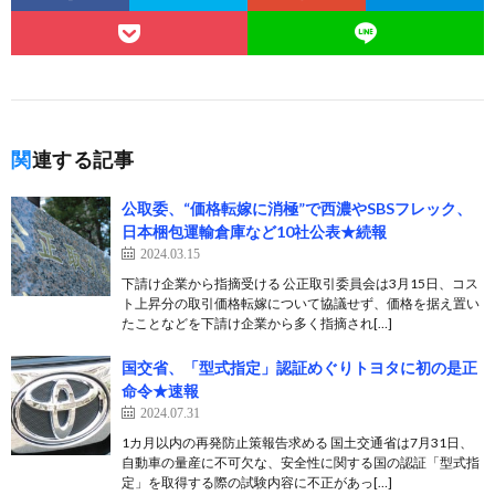
関連する記事
公取委、“価格転嫁に消極”で西濃やSBSフレック、
日本梱包運輸倉庫など10社公表★続報
2024.03.15
下請け企業から指摘受ける 公正取引委員会は3月15日、コス
ト上昇分の取引価格転嫁について協議せず、価格を据え置い
たことなどを下請け企業から多く指摘され[…]
国交省、「型式指定」認証めぐりトヨタに初の是正
命令★速報
2024.07.31
1カ月以内の再発防止策報告求める 国土交通省は7月31日、
自動車の量産に不可欠な、安全性に関する国の認証「型式指
定」を取得する際の試験内容に不正があっ[…]