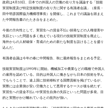
政府は4月10日、日本での外国人の労働の在り方を議論する「技能
実習制度及び特定技能制度の在り方に関する有識者会議」（座長・
田中明彦国際協力機構理事長）を開催し、これまでの議論を踏まえ
た中間報告書のたたき台をまとめた。
今後の方向性として、実習生への賃金不払い頻発などの人権侵害や
失踪といった問題を多く抱えている現行の技能実習制度を廃止し、
海外からの人材確保・育成のための新たな制度を設けることを盛り
込んだ。
有識者会議は今年の春に中間報告、秋に最終報告をまとめる予定。
技能実習制度は1993年に開始。機械加工や農業などの職種で外国人
の雇用を認めている。目的は外国人に働きながら日本の技術を学ん
でもらうことで、途上国に技術移転する国際貢献を掲げているが、
実際には企業側が安い労働力として悪用するケースが後を絶たず、
実習生への賃金不払いや実習生自身の失踪といった問題が多発。目
的と実態がかけ離れているとの批判が強い。