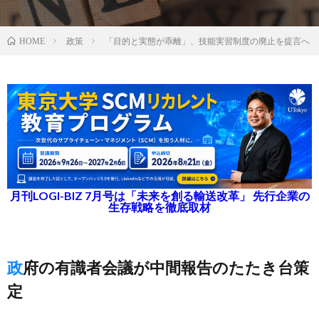
政策
「目的と実態が乖離」、技能実習制度の廃止を提言へ
HOME
月刊LOGI-BIZ 7月号は「未来を創る輸送改革」 先行企業の
生存戦略を徹底取材
政府の有識者会議が中間報告のたたき台策
定