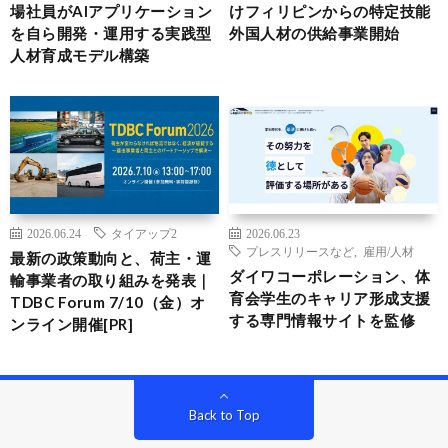
場社員がAIアプリケーション
けフィリピンからの特定技能
を自ら開発・運用する実践型
外国人材の供給事業開始
人材育成モデル構築
2026.06.24
タイアップ2
2026.06.23
プレスリリースなど
,
雇用/人材
最新の政策動向と、荷主・運
ダイワコーポレーション、体
輸事業者の取り組みを発表｜
育会学生のキャリア形成支援
TDBC Forum 7/10（金）オ
する専門情報サイトを監修
ンライン開催[PR]
Back to Top