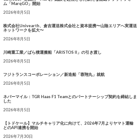
ム「MarqGO」開始
2026年8月5日
株式会社Univearth、倉吉運送株式会社と資本提携〜山陰エリアへ実運送
ネットワークを拡大〜
2026年8月5日
川崎重工業／ばら積運搬船「ARISTOS II」の引き渡し
2026年8月5日
フジトランスコーポレーション／新造船「蓉翔丸」就航
2026年8月5日
ネバーマイル：TGR Haas F1 Teamとのパートナーシップ契約を締結しま
した
2026年8月5日
【トドケール】マルチキャリア化に向けて、2026年7月よりヤマト運輸
とのAPI連携を開始
2026年7月30日