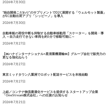
2026年7月30日
“独自開発こだわり”のサプリメントでD2C展開する「ウェルモット製薬」
がEC自動出荷アプリ「シッピーノ」を導入
2026年7月30日
自動車船の荷役中断を抑制する自動車移動用「スケーター」を開発・導
入 ～自力走行できない車両を約5分で移動可能に～
2026年7月27日
【㈱ハナインターナショナル×星清重機運輸㈱】グループ会社で販売力の
更なる強化ねらう
2026年7月27日
東京ミッドタウン八重洲でロボット配送サービスを本格始動
2026年7月27日
上組／コンテナ物流最適化サービスを提供する スタートアップ企業
「OneStream株式会社」への出資のお知らせ
2026年7月21日