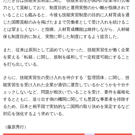
たたき台は技能実習制度に関し「技能実習生が国内の企業等の労働
力として貢献しており、制度目的と運用実態のかい離が指摘されて
いることにも鑑みると、今後も技能実習制度の目的に人材育成を通
じた国際貢献のみを掲げたままで労働者として受け入れを続けるこ
とは望ましくない」と指摘。人材育成機能は維持しながら、人材確
保も制度目的に加え、実態に即した制度にするよう提言した。
また、従来は原則として認めていなかった、技能実習生が働く企業
を変える「転籍」に関し、規制を緩和して一定程度可能にすること
を打ち出している。
さらに、技能実習生の受け入れを仲介する「監理団体」に関し、技
能実習生を受け入れた企業が適切に運営しているかどうかを十分チ
ェックしないなど、問題が相次いでいることを受け、要件を厳格化
するとともに、送り出す側の機関に関しても悪質な事業者を排除す
るため、日本と相手国で実効的な二国間の取り決めを策定するなど
対応を強化するよう求めている。
（藤原秀行）