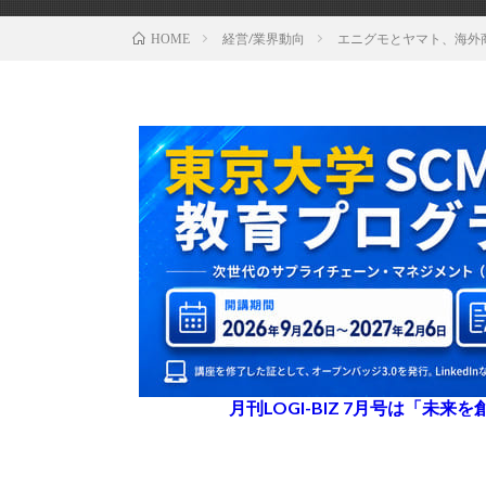
経営/業界動向
エニグモとヤマト、海外
HOME
月刊LOGI-BIZ 7月号は「未