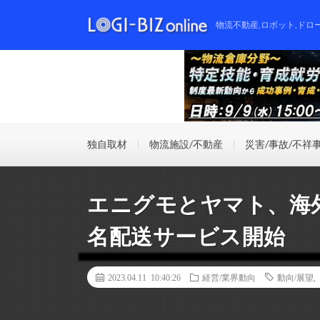
物流不動産,ロボット,ドロ
独自取材
物流施設/不動産
災害/事故/不祥
エニグモとヤマト、海
名配送サービス開始
2023.04.11 10:40:26
経営/業界動向
動向/展望
,