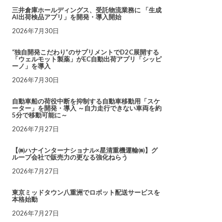
三井倉庫ホールディングス、受託物流業務に 「生成
AI出荷検品アプリ」を開発・導入開始
2026年7月30日
“独自開発こだわり”のサプリメントでD2C展開する
「ウェルモット製薬」がEC自動出荷アプリ「シッピ
ーノ」を導入
2026年7月30日
自動車船の荷役中断を抑制する自動車移動用「スケ
ーター」を開発・導入 ～自力走行できない車両を約
5分で移動可能に～
2026年7月27日
【㈱ハナインターナショナル×星清重機運輸㈱】グ
ループ会社で販売力の更なる強化ねらう
2026年7月27日
東京ミッドタウン八重洲でロボット配送サービスを
本格始動
2026年7月27日