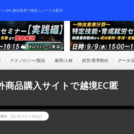
ーン,3PL,独自取材で物流ニュースを配信
事
テクノロジー/製品
雇用/人材
経営/業界動向
データ/
外商品購入サイトで越境EC匿
海外
,
プレスリリースなど