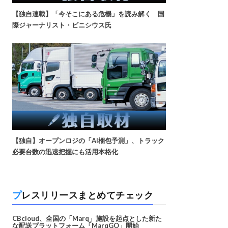
【独自連載】「今そこにある危機」を読み解く 国
際ジャーナリスト・ビニシウス氏
【独自】オープンロジの「AI梱包予測」、トラック
必要台数の迅速把握にも活用本格化
プレスリリースまとめてチェック
CBcloud、全国の「Marq」施設を起点とした新た
な配送プラットフォーム「MarqGO」開始