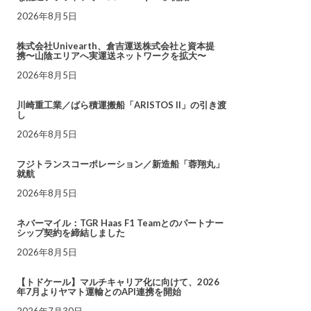
2026年8月5日
株式会社Univearth、倉吉運送株式会社と資本提
携〜山陰エリアへ実運送ネットワークを拡大〜
2026年8月5日
川崎重工業／ばら積運搬船「ARISTOS II」の引き渡
し
2026年8月5日
フジトランスコーポレーション／新造船「蓉翔丸」
就航
2026年8月5日
ネバーマイル：TGR Haas F1 Teamとのパートナー
シップ契約を締結しました
2026年8月5日
【トドケール】マルチキャリア化に向けて、2026
年7月よりヤマト運輸とのAPI連携を開始
2026年7月30日