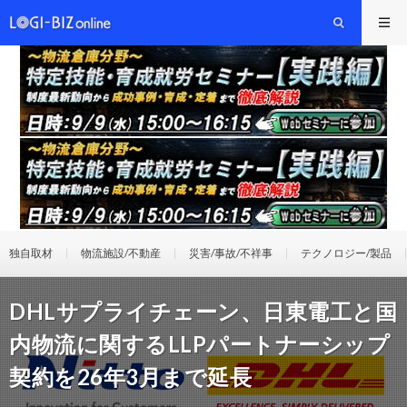
独自取材
物流施設/不動産
災害/事故/不祥事
テクノロジー/製品
DHLサプライチェーン、日東電工と国
内物流に関するLLPパートナーシップ
契約を26年3月まで延長