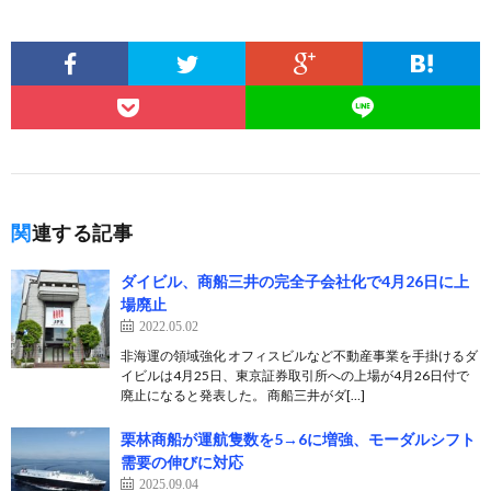
関連する記事
ダイビル、商船三井の完全子会社化で4月26日に上
場廃止
2022.05.02
非海運の領域強化 オフィスビルなど不動産事業を手掛けるダ
イビルは4月25日、東京証券取引所への上場が4月26日付で
廃止になると発表した。 商船三井がダ[…]
栗林商船が運航隻数を5→6に増強、モーダルシフト
需要の伸びに対応
2025.09.04