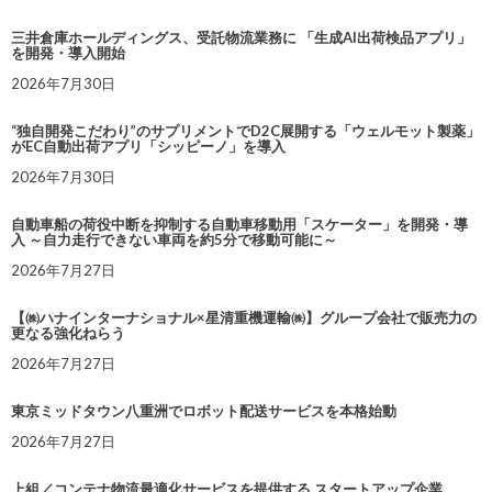
三井倉庫ホールディングス、受託物流業務に 「生成AI出荷検品アプリ」
を開発・導入開始
2026年7月30日
“独自開発こだわり”のサプリメントでD2C展開する「ウェルモット製薬」
がEC自動出荷アプリ「シッピーノ」を導入
2026年7月30日
自動車船の荷役中断を抑制する自動車移動用「スケーター」を開発・導
入 ～自力走行できない車両を約5分で移動可能に～
2026年7月27日
【㈱ハナインターナショナル×星清重機運輸㈱】グループ会社で販売力の
更なる強化ねらう
2026年7月27日
東京ミッドタウン八重洲でロボット配送サービスを本格始動
2026年7月27日
上組／コンテナ物流最適化サービスを提供する スタートアップ企業