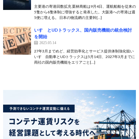
主要港の寄港回数拡充 栗林商船は9月4日、運航船舶を従来の
5隻から6隻体制に増強すると発表した。大阪港への寄港は週
5便に増える。 日本の物流網の主要幹[…]
いすゞとUDトラックス、国内販売機能の統合検討
を開始
2025.05.14
27年3月までめど、経営効率化とサービス提供体制強化狙い
いすゞ自動車とUDトラックスは5月14日、2027年3月までに
両社の国内販売機能をエリアごと[…]