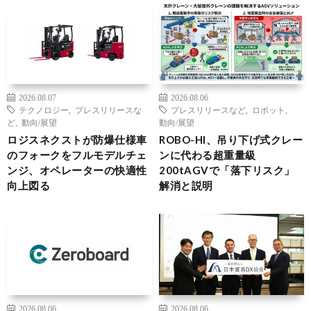
2026.08.07
2026.08.06
テクノロジー
,
プレスリリースな
プレスリリースなど
,
ロボット
,
ど
,
動向/展望
動向/展望
ロジスネクストが防爆仕様車
ROBO-HI、吊り下げ式クレー
のフォークをフルモデルチェ
ンに代わる超重量級
ンジ、オペレーターの快適性
200tAGVで「落下リスク」
向上図る
解消と説明
2026.08.06
2026.08.06