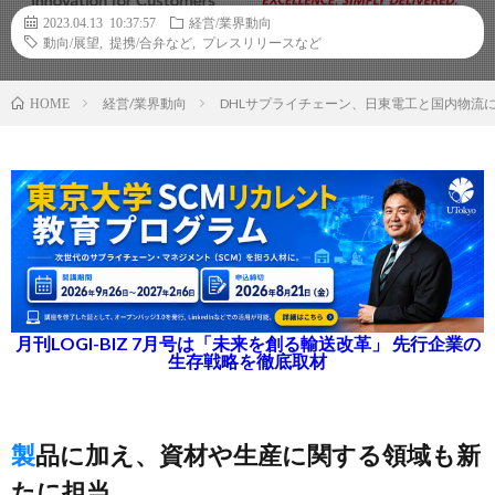
2023.04.13 10:37:57
経営/業界動向
動向/展望
,
提携/合弁など
,
プレスリリースなど
経営/業界動向
DHLサプライチェーン、日東電工と国内物流に
HOME
月刊LOGI-BIZ 7月号は「未来を創る輸送改革」 先行企業の
生存戦略を徹底取材
製品に加え、資材や生産に関する領域も新
たに担当