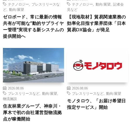
テクノロジー
,
プレスリリースな
テクノロジー
,
動向/展望
,
記者会
ど
,
動向/展望
見など
ゼロボード、常に最新の情報
【現地取材】貿易関連業務の
共有が可能な“動的サプライヤ
効率化目指す業界団体「日本
ー管理”実現する新システムの
貿易DX協会」が発足
提供開始へ
2026.08.06
2026.08.06
プレスリリースなど
,
動向/展望
,
プレスリリースなど
,
動向/展望
物流施設
モノタロウ、「お届け希望日
住友林業グループ、神奈川・
指定サービス」開始
厚木で初の自社運営型物流拠
点が稼働開始