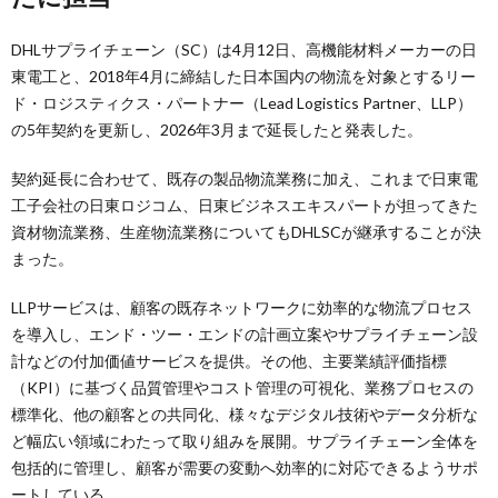
DHLサプライチェーン（SC）は4月12日、高機能材料メーカーの日
東電工と、2018年4月に締結した日本国内の物流を対象とするリー
ド・ロジスティクス・パートナー（Lead Logistics Partner、LLP）
の5年契約を更新し、2026年3月まで延長したと発表した。
契約延長に合わせて、既存の製品物流業務に加え、これまで日東電
工子会社の日東ロジコム、日東ビジネスエキスパートが担ってきた
資材物流業務、生産物流業務についてもDHLSCが継承することが決
まった。
LLPサービスは、顧客の既存ネットワークに効率的な物流プロセス
を導入し、エンド・ツー・エンドの計画立案やサプライチェーン設
計などの付加価値サービスを提供。その他、主要業績評価指標
（KPI）に基づく品質管理やコスト管理の可視化、業務プロセスの
標準化、他の顧客との共同化、様々なデジタル技術やデータ分析な
ど幅広い領域にわたって取り組みを展開。サプライチェーン全体を
包括的に管理し、顧客が需要の変動へ効率的に対応できるようサポ
ートしている。