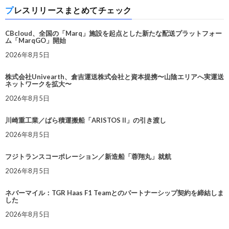
プレスリリースまとめてチェック
CBcloud、全国の「Marq」施設を起点とした新たな配送プラットフォー
ム「MarqGO」開始
2026年8月5日
株式会社Univearth、倉吉運送株式会社と資本提携〜山陰エリアへ実運送
ネットワークを拡大〜
2026年8月5日
川崎重工業／ばら積運搬船「ARISTOS II」の引き渡し
2026年8月5日
フジトランスコーポレーション／新造船「蓉翔丸」就航
2026年8月5日
ネバーマイル：TGR Haas F1 Teamとのパートナーシップ契約を締結しま
した
2026年8月5日