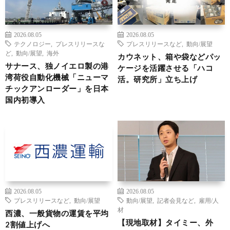
2026.08.05
2026.08.05
テクノロジー
,
プレスリリースな
プレスリリースなど
,
動向/展望
ど
,
動向/展望
,
海外
カウネット、箱や袋などパッ
サナース、独ノイエロ製の港
ケージを活躍させる「ハコ
湾荷役自動化機械「ニューマ
活。研究所」立ち上げ
チックアンローダー」を日本
国内初導入
2026.08.05
2026.08.05
プレスリリースなど
,
動向/展望
動向/展望
,
記者会見など
,
雇用/人
材
西濃、一般貨物の運賃を平均
【現地取材】タイミー、外
2割値上げへ