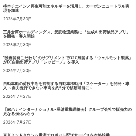
椿本チエイン／再生可能エネルギーを活用し、カーボンニュートラル実
現を加速
2026年7月30日
三井倉庫ホールディングス、受託物流業務に 「生成AI出荷検品アプリ」
を開発・導入開始
2026年7月30日
“独自開発こだわり”のサプリメントでD2C展開する「ウェルモット製薬」
がEC自動出荷アプリ「シッピーノ」を導入
2026年7月30日
自動車船の荷役中断を抑制する自動車移動用「スケーター」を開発・導
入 ～自力走行できない車両を約5分で移動可能に～
2026年7月27日
【㈱ハナインターナショナル×星清重機運輸㈱】グループ会社で販売力の
更なる強化ねらう
2026年7月27日
東京ミッドタウン八重洲でロボット配送サービスを本格始動