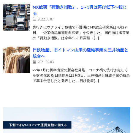
NX総研『荷動き指数』、1～3月は再び低下へ転じ
る
2022.05.07
先行きはウクライナ危機で不透明に NX総合研究所は4月29
日、「企業物流短期動向調査」を公表した。 国内向け出荷量
の『荷動き指数』は今年1～3月実績（[…]
日鉄物産、旧イトマン由来の繊維事業を三井物産と
統合へ
2021.02.03
22年1月に折半出資の新会社発足、コロナ禍で先行き厳しく
基盤強化図る 日鉄物産は2月3日、三井物産と繊維事業の統合
で基本合意したと発表した。 日鉄物産[…]