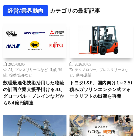
経営/業界動向
カテゴリの最新記事
2026.08.06
2026.08.05
AI
,
プレスリリースなど
,
動向/展
テクノロジー
,
プレスリリースな
望
,
提携/合弁など
ど
,
動向/展望
数理最適化技術活用した物流
トヨタL&F、国内向け1～3.5t
の計画立案支援手掛けるJIJ、
積みガソリンエンジン式フォ
グローバル・ブレインなどか
ークリフトの出荷を再開
ら8.4億円調達