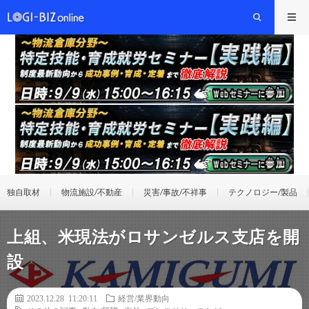
独自取材
物流施設/不動産
災害/事故/不祥事
テクノロジー/製品
上組、米現法がロサンゼルス支店を開
設
2023.12.28 11:20:11
経営/業界動向