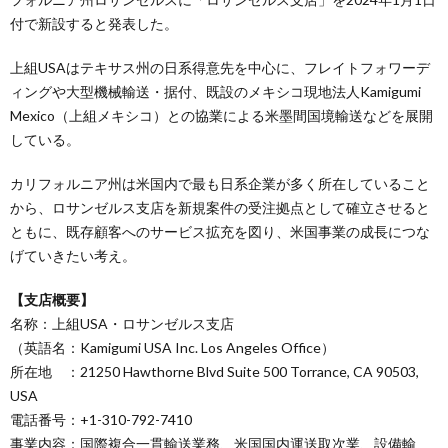
付で新設すると発表した。
上組USAはテキサス州の日系得意先を中心に、フレイトフォワーデ
ィングや大型機械輸送・据付、既設のメキシコ現地法人Kamigumi
Mexico（上組メキシコ）との協業による米墨間国境輸送などを展開
している。
カリフォルニア州は米国内で最も日系企業が多く所在していること
から、ロサンゼルス支店を新規案件の受注拠点として確立させると
ともに、既存顧客へのサービス拡充を図り、米国事業の成長につな
げていきたい考え。
【支店概要】
名称：上組USA・ロサンゼルス支店
（英語名：Kamigumi USA Inc. Los Angeles Office）
所在地 ：21250 Hawthorne Blvd Suite 500 Torrance, CA 90503,
USA
電話番号：+1-310-792-7410
事業内容：国際複合一貫輸送業務、米国国内運送取次業、設備輸