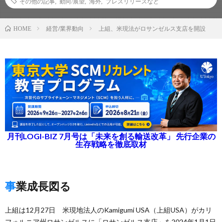
その他の記事
,
動向/展望
,
海外
,
プレスリリースなど
経営/業界動向
上組、米現法がロサンゼルス支店を開設
HOME
月刊LOGI-BIZ 7月号は「未来を創る輸送改革」 先行企業の
生存戦略を徹底取材
事業成長図る
上組は12月27日 米現地法人のKamigumi USA（上組USA）がカリ
フォルニア州ロサンゼルスに「ロサンゼルス支店」を2024年1月1日