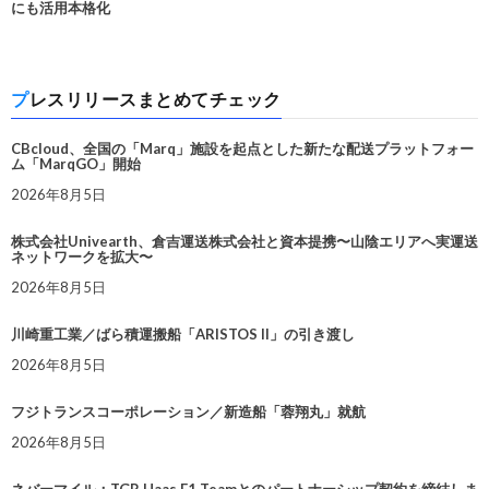
にも活用本格化
プレスリリースまとめてチェック
CBcloud、全国の「Marq」施設を起点とした新たな配送プラットフォー
ム「MarqGO」開始
2026年8月5日
株式会社Univearth、倉吉運送株式会社と資本提携〜山陰エリアへ実運送
ネットワークを拡大〜
2026年8月5日
川崎重工業／ばら積運搬船「ARISTOS II」の引き渡し
2026年8月5日
フジトランスコーポレーション／新造船「蓉翔丸」就航
2026年8月5日