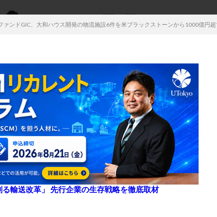
ァンドGIC、大和ハウス開発の物流施設6件を米ブラックストーンから1000億円
来を創る輸送改革」 先行企業の生存戦略を徹底取材