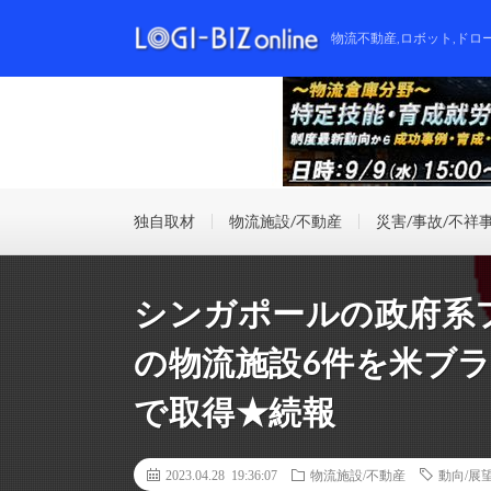
物流不動産,ロボット,ドロ
独自取材
物流施設/不動産
災害/事故/不祥
シンガポールの政府系フ
の物流施設6件を米ブラ
で取得★続報
2023.04.28 19:36:07
物流施設/不動産
動向/展