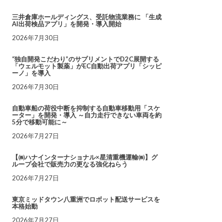
三井倉庫ホールディングス、受託物流業務に 「生成
AI出荷検品アプリ」を開発・導入開始
2026年7月30日
“独自開発こだわり”のサプリメントでD2C展開する
「ウェルモット製薬」がEC自動出荷アプリ「シッピ
ーノ」を導入
2026年7月30日
自動車船の荷役中断を抑制する自動車移動用「スケ
ーター」を開発・導入 ～自力走行できない車両を約
5分で移動可能に～
2026年7月27日
【㈱ハナインターナショナル×星清重機運輸㈱】グ
ループ会社で販売力の更なる強化ねらう
2026年7月27日
東京ミッドタウン八重洲でロボット配送サービスを
本格始動
2026年7月27日