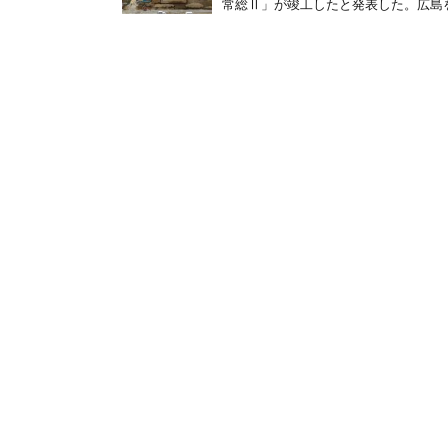
常総Ⅱ」が竣工したと発表した。広島を