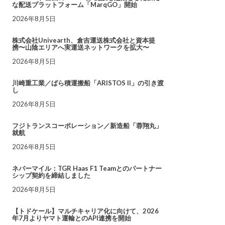
な配送プラットフォーム「MarqGO」開始
2026年8月5日
株式会社Univearth、倉吉運送株式会社と資本提
携〜山陰エリアへ実運送ネットワークを拡大〜
2026年8月5日
川崎重工業／ばら積運搬船「ARISTOS II」の引き渡
し
2026年8月5日
フジトランスコーポレーション／新造船「蓉翔丸」
就航
2026年8月5日
ネバーマイル：TGR Haas F1 Teamとのパートナー
シップ契約を締結しました
2026年8月5日
【トドケール】マルチキャリア化に向けて、2026
年7月よりヤマト運輸とのAPI連携を開始