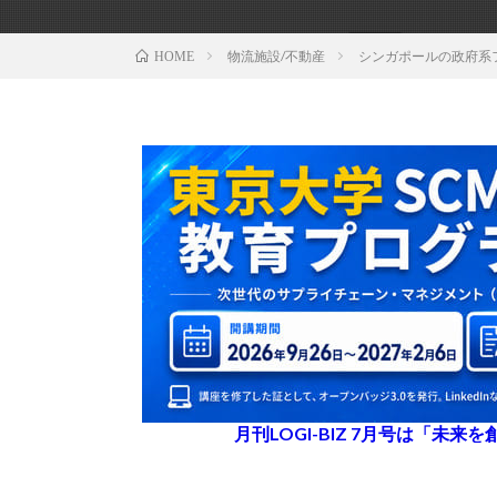
物流施設/不動産
シンガポールの政府系フ
HOME
月刊LOGI-BIZ 7月号は「未