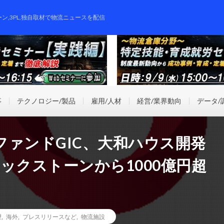
ーン,3PL,独自取材で物流ニュースを配信
事
テクノロジー/製品
雇用/人材
経営/業界動向
データ/
ァンドGIC、大和ハウス開発
ックストーンから1000億円超
望
,
海外
,
プレスリリースなど
,
物流施設