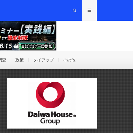
調査
政策
タイアップ
その他