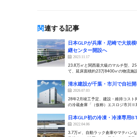
関連する記事
日本GLPが兵庫・尼崎で大規模
継センター開設へ
2023.11.17
23.8万㎡と関西最大級のマルチ型、25
て、延床面積約23万8400㎡の物流施設[
清水建設が千葉・市川で自社開
2026.07.03
28年2月竣工予定、建設・維持コスト
の冷蔵倉庫「（仮称）エスロジ市川Ⅱ期
日本GLP初の冷凍・冷凍専用B
2022.04.06
3.7万㎡、自動ラック倉庫やマテハンな