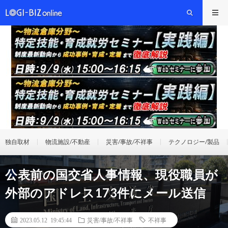
独自取材
物流施設/不動産
災害/事故/不祥事
テクノロジー/製品
公表前の国交省人事情報、現役職員が
外部のアドレス173件にメール送信
2023.05.12 19:45:44
災害/事故/不祥事
不祥事