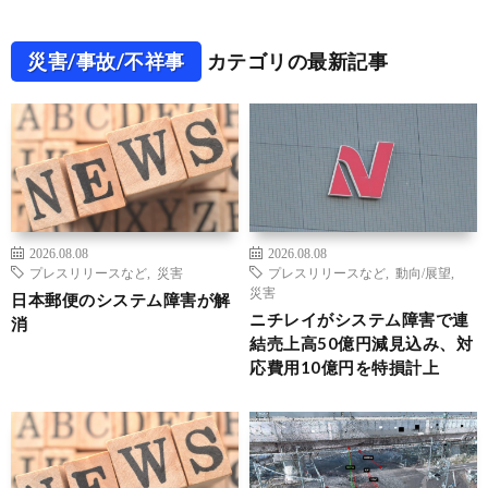
災害/事故/不祥事
カテゴリの最新記事
2026.08.08
2026.08.08
プレスリリースなど
,
災害
プレスリリースなど
,
動向/展望
,
災害
日本郵便のシステム障害が解
ニチレイがシステム障害で連
消
結売上高50億円減見込み、対
応費用10億円を特損計上