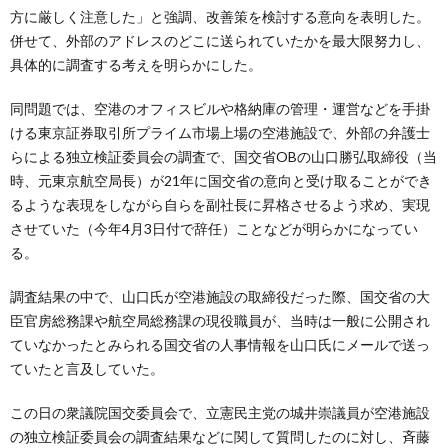
方に厳しく注意した」と強調、改善策を検討する意向を表明した。
併せて、外部のアドレスのどこに送られていたかを最大限努力し、
具体的に調査する考えを明らかにした。
同問題では、空港のオフィスビルや格納庫の管理・運営などを手掛
ける東京証券取引所プライム市場上場の空港施設で、外部の弁護士
らによる独立検証委員会の調査で、国交省OBの山口勝弘取締役（当
時、元東京航空局長）が21年に国交省の意向と受け取ることができ
るような表現をしながら自らを副社長に昇格させるよう求め、実現
させていた（今年4月3日付で辞任）ことなどが明らかになってい
る。
調査結果の中で、山口氏が空港施設の取締役だった際、国交省の大
臣官房総務課や航空局総務課の現役職員が、当時は一般に公開され
ていなかったとみられる国交省の人事情報を山口氏にメールで送っ
ていたと言及していた。
この日の衆議院国交委員会で、立憲民主党の城井崇議員が空港施設
の独立検証委員会の調査結果などに関して質問したのに対し、斉藤