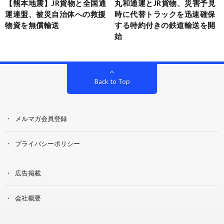
【熊本地震】JR貨物と全国通
丸和通運とJR貨物、災害予見
運連盟、被災自治体への救援
時に代替トラックを迅速確保
物資を無償輸送
する特約付きの鉄道輸送を開
始
Back to Top
メルマガ会員登録
プライバシーポリシー
広告掲載
会社概要