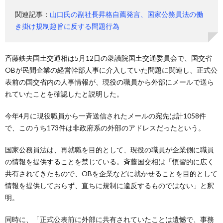
関連記事：
山口氏の副社長昇格自薦発言、国家公務員法の働
き掛け規制趣旨に反する問題行為
斉藤鉄夫国土交通相は5月12日の衆議院国土交通委員会で、国交省
OBが民間企業の経営幹部人事に介入していた問題に関連し、正式公
表前の国交省内の人事情報が、現役の職員から外部にメールで送ら
れていたことを確認したと説明した。
今年4月に現役職員から一斉送信されたメールの宛先は計1058件
で、このうち173件は非政府系の外部のアドレスだったという。
国家公務員法は、再就職を目的として、現役の職員が企業側に職員
の情報を提供することを禁じている。斉藤国交相は「慣習的に広く
共有されてきたもので、OBを企業などに就かせることを目的として
情報を提供しておらず、直ちに規制に違反するものではない」と釈
明。
同時に、「正式公表前に外部に共有されていたことは遺憾で、事務