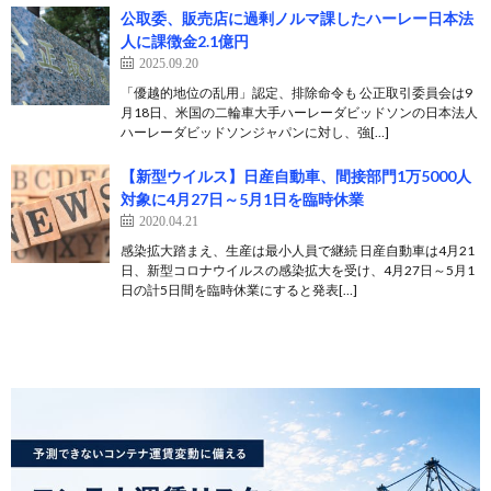
公取委、販売店に過剰ノルマ課したハーレー日本法
人に課徴金2.1億円
2025.09.20
「優越的地位の乱用」認定、排除命令も 公正取引委員会は9
月18日、米国の二輪車大手ハーレーダビッドソンの日本法人
ハーレーダビッドソンジャパンに対し、強[…]
【新型ウイルス】日産自動車、間接部門1万5000人
対象に4月27日～5月1日を臨時休業
2020.04.21
感染拡大踏まえ、生産は最小人員で継続 日産自動車は4月21
日、新型コロナウイルスの感染拡大を受け、4月27日～5月1
日の計5日間を臨時休業にすると発表[…]