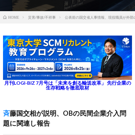
災害/事故/不祥事
公表前の国交省人事情報、現役職員が外部の
HOME
月刊LOGI-BIZ 7月号は「未来を創る輸送改革」 先行企業の
生存戦略を徹底取材
斉藤国交相が説明、OBの民間企業介入問
題に関連し報告