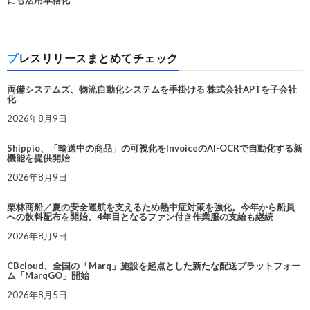
にも活用本格化
プレスリリースまとめてチェック
両備システムズ、物流自動化システムを手掛ける 株式会社APTを子会社
化
2026年8月9日
Shippio、「輸送中の商品」の可視化をInvoiceのAI-OCRで自動化する新
機能を提供開始
2026年8月9日
栗林商船／夏の安全運航を支えるため熱中症対策を強化。今年から船員
への飲料配布を開始、4年目となるファン付き作業服の支給も継続
2026年8月9日
CBcloud、全国の「Marq」施設を起点とした新たな配送プラットフォー
ム「MarqGO」開始
2026年8月5日