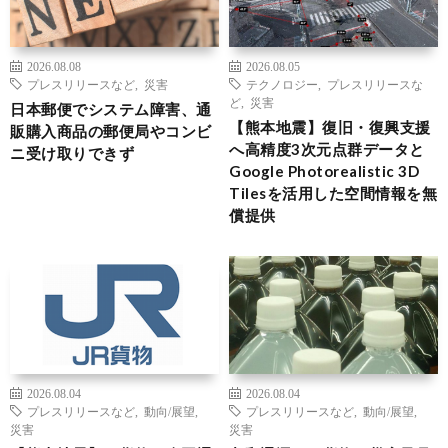
2026.08.08
2026.08.05
プレスリリースなど
,
災害
テクノロジー
,
プレスリリースな
ど
,
災害
日本郵便でシステム障害、通
【熊本地震】復旧・復興支援
販購入商品の郵便局やコンビ
へ高精度3次元点群データと
ニ受け取りできず
Google Photorealistic 3D
Tilesを活用した空間情報を無
償提供
2026.08.04
2026.08.04
プレスリリースなど
,
動向/展望
,
プレスリリースなど
,
動向/展望
,
災害
災害