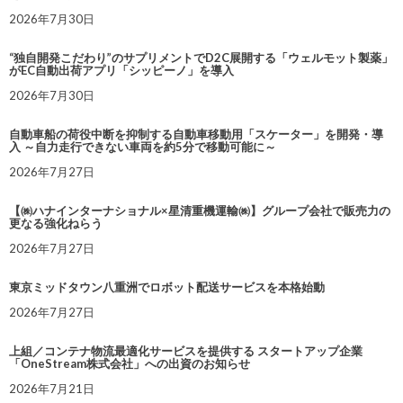
2026年7月30日
“独自開発こだわり”のサプリメントでD2C展開する「ウェルモット製薬」
がEC自動出荷アプリ「シッピーノ」を導入
2026年7月30日
自動車船の荷役中断を抑制する自動車移動用「スケーター」を開発・導
入 ～自力走行できない車両を約5分で移動可能に～
2026年7月27日
【㈱ハナインターナショナル×星清重機運輸㈱】グループ会社で販売力の
更なる強化ねらう
2026年7月27日
東京ミッドタウン八重洲でロボット配送サービスを本格始動
2026年7月27日
上組／コンテナ物流最適化サービスを提供する スタートアップ企業
「OneStream株式会社」への出資のお知らせ
2026年7月21日