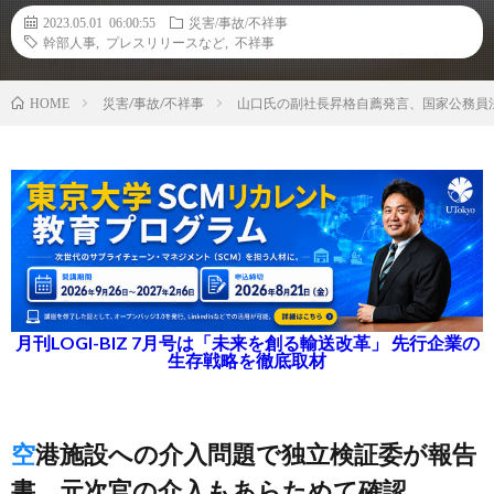
2023.05.01 06:00:55
災害/事故/不祥事
幹部人事
,
プレスリリースなど
,
不祥事
災害/事故/不祥事
山口氏の副社長昇格自薦発言、国家公務員
HOME
月刊LOGI-BIZ 7月号は「未来を創る輸送改革」 先行企業の
生存戦略を徹底取材
空港施設への介入問題で独立検証委が報告
書、元次官の介入もあらためて確認