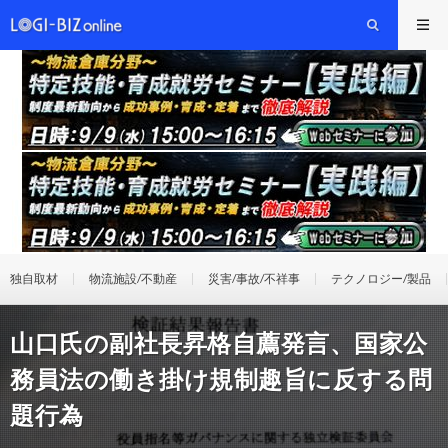
独自取材
物流施設/不動産
災害/事故/不祥事
テクノロジー/製品
山口氏の副社長昇格自薦発言、国家公
務員法の働き掛け規制趣旨に反する問
題行為