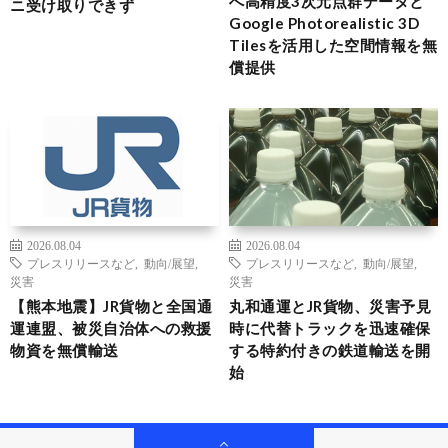
へ高精度3次元点群データと
ニ受け取りできず
Google Photorealistic 3D
Tilesを活用した空間情報を無
償提供
2026.08.04
2026.08.04
プレスリリースなど
,
動向/展望
,
プレスリリースなど
,
動向/展望
,
災害
災害
【熊本地震】JR貨物と全国通
丸和通運とJR貨物、災害予見
運連盟、被災自治体への救援
時に代替トラックを迅速確保
物資を無償輸送
する特約付きの鉄道輸送を開
始