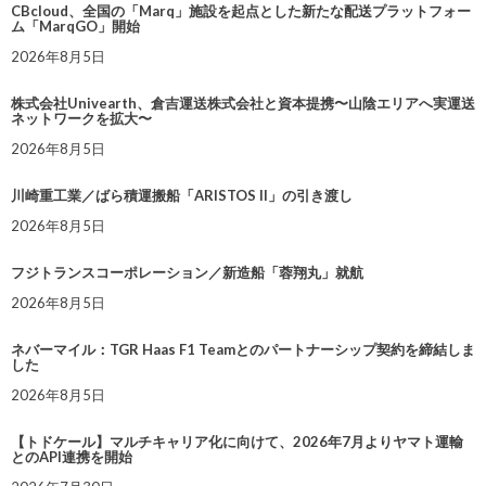
CBcloud、全国の「Marq」施設を起点とした新たな配送プラットフォー
ム「MarqGO」開始
2026年8月5日
株式会社Univearth、倉吉運送株式会社と資本提携〜山陰エリアへ実運送
ネットワークを拡大〜
2026年8月5日
川崎重工業／ばら積運搬船「ARISTOS II」の引き渡し
2026年8月5日
フジトランスコーポレーション／新造船「蓉翔丸」就航
2026年8月5日
ネバーマイル：TGR Haas F1 Teamとのパートナーシップ契約を締結しま
した
2026年8月5日
【トドケール】マルチキャリア化に向けて、2026年7月よりヤマト運輸
とのAPI連携を開始