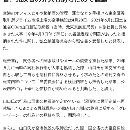
空港のオフィスビルや格納庫の管理・運営などを手掛ける東京証券
取引所プライム市場上場の空港施設は4月28日、2021年6月に国土交
通省OBの山口勝弘取締役（当時、元東京航空局長）を副社長に昇格
させた人事（今年4月3日付で辞任）の審議過程で問題があったと指
摘された件に関し、独立検証委員会から報告書を受領したと発表し
た。
報告書は、関係者への聞き取りやメールの調査を重ねた結果、21年
５月に当時の同社執行部が人事を協議した際、山口氏が国交省の意
向と示唆して自らを副社長に昇格させるよう求めたとの週刊文春の
報道内容について「当委員会による検証内容とも照合した結果、公
表内容には正確性と信頼性が認められると判断した」と説明。
山口氏の行為は国家公務員法で定めている、退職後に民間企業へ再
就職したOBによる再就職先への働き掛け規制の趣旨に反する「グレ
ーゾーン」の行為との見解を示し、問題視した。
さらに、山口氏が空港施設の取締役だった際、国交省の大臣官房総