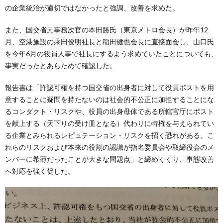
の企業統治が適切ではなかったと強調、改善を求めた。
また、国交省元事務次官の本田勝氏（東京メトロ会長）が昨年12
月、空港施設の乘田俊明社長と稲田健也会長に直接面会し、山口氏
を今年6月の役員人事で社長にするよう求めていたことについても、
事実だったとあらためて確認した。
報告書は「許認可権を持つ国交省の出身者に対して役員ポストを用
意することに疑問を持たないのは社会的不公正に加担することにな
るコンダクト・リスクや、役員の出身母体である所轄官庁にポスト
を献上する（天下りの受け皿となる）代わりに特権を与えられてい
る企業とみられるレピュテーション・リスクを招く恐れがある。こ
れらのリスクおよび本来の役割の認識が指名委員会や取締役会のメ
ンバーに希薄だったことが大きな問題点」と締めくくり、事態改善
へ対応を強く促した。