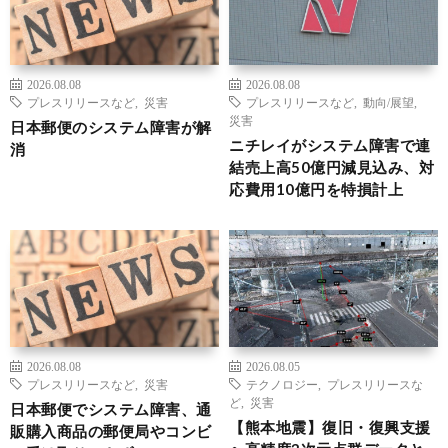
2026.08.08
2026.08.08
プレスリリースなど
,
災害
プレスリリースなど
,
動向/展望
,
災害
日本郵便のシステム障害が解
ニチレイがシステム障害で連
消
結売上高50億円減見込み、対
応費用10億円を特損計上
2026.08.08
2026.08.05
プレスリリースなど
,
災害
テクノロジー
,
プレスリリースな
ど
,
災害
日本郵便でシステム障害、通
【熊本地震】復旧・復興支援
販購入商品の郵便局やコンビ