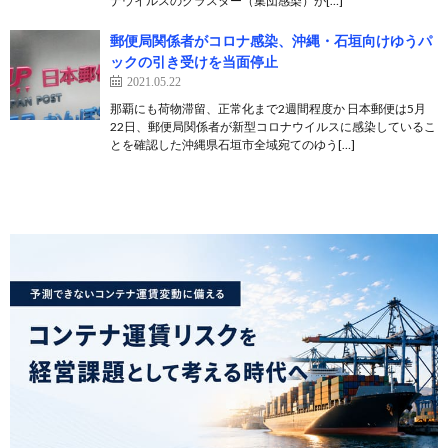
ナウイルスのクラスター（集団感染）が[…]
郵便局関係者がコロナ感染、沖縄・石垣向けゆうパ
ックの引き受けを当面停止
2021.05.22
那覇にも荷物滞留、正常化まで2週間程度か 日本郵便は5月
22日、郵便局関係者が新型コロナウイルスに感染しているこ
とを確認した沖縄県石垣市全域宛てのゆう[…]