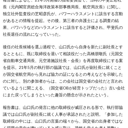
長（元内閣官房総合海洋政策本部事務局長、航空局次長）に関し、
独立社外監査役の芝昭彦氏が、パワーハラスメントに該当する言動
があるとの情報を提起。その後、第三者の弁護士による調査の結
果、パワハラなどのハラスメントに該当すると評価され、甲斐氏の
社長退任の流れになっていった。
後任の社長候補を選ぶ過程で、山口氏から自身を新たに副社長とす
るとともに、既に取締役を退いて相談役だった高橋朋敬氏（元国交
省自動車交通局長、元空港施設社長・会長）を再度取締役にする案
を提示。21年5月の執行部の協議では、山口氏が副社長に就くこと
が国交省航空局から見れば協力の証になるとの考えなどを示唆した
のに対し、別の参加者からは、この会社は国交省の会社だと言われ
ているように聞こえる、（国交省OBが経営トップだった）古い会社
にまた戻ってしまうといった趣旨の懸念が示されたという。
報告書は、山口氏の発言に他の取締役が威圧される形で、執行部協
議では山口氏が副社長に就く人事が承認されたと説明。「参加した
取締役の中には、山口氏の言葉の端々から、国交省の出身者ではな
く現職の意向が働いていると感じ取り、恐怖を覚えた者も複数い