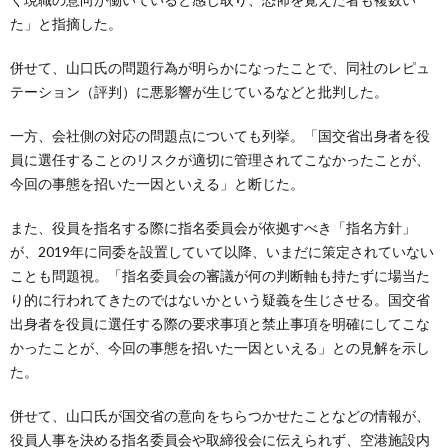
た」と指摘した。
併せて、山口氏の問題行為が明らかになったことで、同社のレピュ
テーション（評判）に悪影響が生じているなどと批判した。
一方、会社側の対応の問題点についても列挙。「国交省出身者を役
員に選任することのリスクが適切に管理されてこなかったことが、
今回の事態を招いた一因といえる」と断じた。
また、役員を指名する際に指名委員会が依拠すべき「指名方針」
が、2019年に同委を設置していて以降、いまだに策定されていない
ことも問題視。「指名委員会の審議が何の判断軸も持たずに場当た
り的に行われてきたのではないかという疑義を生じさせる。国交省
出身者を役員に選任する際の要求事項と禁止事項を明確にしてこな
かったことが、今回の事態を招いた一因といえる」との見解を示し
た。
併せて、山口氏が国交省の意向をちらつかせたことなどの情報が、
役員人事を決める指名委員会や取締役会に伝えられず、空港施設内