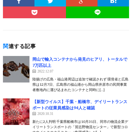
関連する記事
岡山で輸入コンテナから発見のヒアリ、トータルで
7万匹以上
2022.12.07
陸揚げの広島・福山港周辺は追加で確認されず 環境省と広島
県は12月7日、広島県の福山港から岡山県井原市の民間事業
者敷地内に運び込まれたコンテナと同時に[…]
【新型ウイルス】千葉・船橋市、デイリートランス
ポートの従業員感染は94人と確認
2020.10.31
新たに2人判明 千葉県船橋市は10月31日、同市の物流企業デ
イリートランスポートの「習志野物流センター」で新型コロ