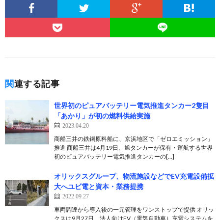
関連する記事
世界初のピュアバッテリー電気推進タンカー2隻目
「あかり」が初の燃料供給実施
2023.04.20
商船三井の鉄鋼原料船に、京浜地区で「ゼロエミッション」
推進 商船三井は4月19日、旭タンカーが保有・運航する世界
初のピュアバッテリー電気推進タンカーの[…]
オリックスグループ、物流施設などでEV充電設備拡
大へユビ電と資本・業務提携
2022.09.27
車両調達から導入後の一元管理をワンストップで提供 オリッ
クスは9月27日、法人向けEV（電気自動車）充電システムを