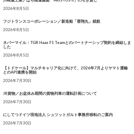
川崎重工業／ばら積運搬船「ARISTOS II」の引き渡し
2026年8月5日
フジトランスコーポレーション／新造船「蓉翔丸」就航
2026年8月5日
ネバーマイル：TGR Haas F1 Teamとのパートナーシップ契約を締結しま
した
2026年8月5日
【トドケール】マルチキャリア化に向けて、2026年7月よりヤマト運輸
とのAPI連携を開始
2026年7月30日
JR貨物／お盆休み期間の貨物列車の運転計画について
2026年7月30日
にしてつドイツ現地法人 シュツットガルト事務所移転のご案内
2026年7月30日