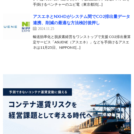
手掛けるベンチャーのユビ電（東京都渋[…]
アスエネとNXHDがシステム間でCO2排出量データ
連携、削減の最適な方法検討後押し
2024.11.25
輸送効率化と脱炭素経営をワンストップで支援 CO2排出量算
定サービス「ASUENE（アスエネ）」などを手掛けるアスエ
ネは11月25日、NIPPON E[…]