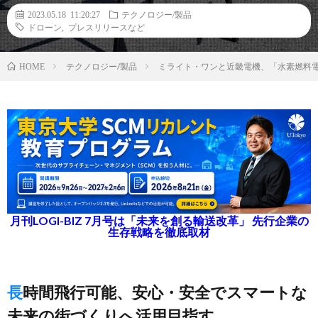
2023.05.18 11:20:27
テクノロジー/製品
ドローン
,
プレスリリースなど
テクノロジー/製品
ミライト・ワンと近畿電機、「水素燃料
HOME
月刊LOGI-BIZ 7月号は「未来を創る輸送改革」 先行企業の
生存戦略を徹底取材
長時間飛行可能、安心・安全でスマートな
未来の街づくりへ活用目指す