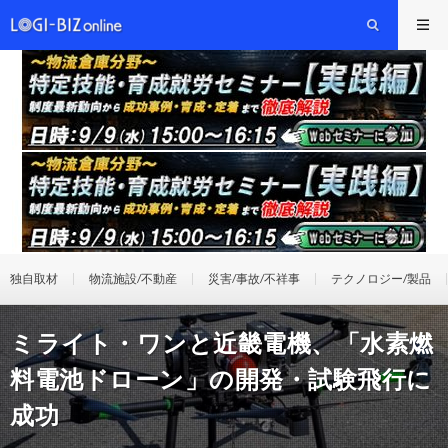
独自取材
物流施設/不動産
災害/事故/不祥事
テクノロジー/製品
ミライト・ワンと近畿電機、「水素燃
料電池ドローン」の開発・試験飛行に
成功