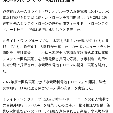
通信建設大手のミライト・ワンとグループの近畿電機は5月9日、水
素燃料電池を動力源に使ったドローンを共同開発し、3月28日に製
造委託先のミラテクドローンの屋外研修フィールド「ドローンテク
ノポート神戸」で試験飛行に成功したと発表した。
ミライト・ワン グループでは、水素を活用した未来の街づくりに挑
戦しており、昨年6月に大阪府が公募した「カーボンニュートラル技
術開発・実証事業」に「小型水素容器の充填温度制御式多連型充填
システムの開発実証」を近畿電機と共同で応募。水素製造・利用の
技術分野で採択され、水素燃料電池ドローンの開発・実証を開始し
た。
2022年度の開発実証では「水素燃料電池ドローン」の開発、製造、
試験飛行（ひもによる係留で3m未満の高さ）を実施した。
ミライト・ワングループは政府が昨年12月、ドローンの有人地帯で
の目視外飛行（レベル4）を解禁したのに伴い、物資輸送や警備、被
災状況調査などへのドローン活用が期待されると判断。水素燃料電