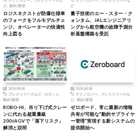
テクノロジー
,
プレスリリースな
テクノロジー
,
プレスリリースな
ど
,
動向/展望
ど
ロジスネクストが防爆仕様車
量子技術のエー・スター・ク
のフォークをフルモデルチェ
ォンタム、JALエンジニアリ
ンジ、オペレーターの快適性
ングから航空機の故障予測分
向上図る
析基盤構築を受託
2026.08.06
2026.08.06
プレスリリースなど
,
ロボット
,
テクノロジー
,
プレスリリースな
動向/展望
ど
,
動向/展望
ROBO-HI、吊り下げ式クレー
ゼロボード、常に最新の情報
ンに代わる超重量級
共有が可能な“動的サプライヤ
200tAGVで「落下リスク」
ー管理”実現する新システムの
解消と説明
提供開始へ