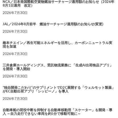
NCA／日本発国際航空貨物燃油サーチャージ適用額のお知らせ（2026年
8月1日適用 改定）
2026年7月30日
JAL／2026年8月前半 燃油サーチャージ適用額のお知らせ(変更)
2026年7月30日
椿本チエイン／再生可能エネルギーを活用し、カーボンニュートラル実
現を加速
2026年7月30日
三井倉庫ホールディングス、受託物流業務に 「生成AI出荷検品アプリ」
を開発・導入開始
2026年7月30日
“独自開発こだわり”のサプリメントでD2C展開する「ウェルモット製薬」
がEC自動出荷アプリ「シッピーノ」を導入
2026年7月30日
自動車船の荷役中断を抑制する自動車移動用「スケーター」を開発・導
入 ～自力走行できない車両を約5分で移動可能に～