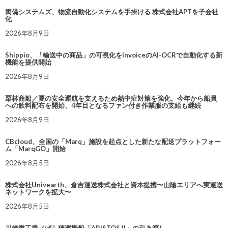
両備システムズ、物流自動化システムを手掛ける 株式会社APTを子会社
化
2026年8月9日
Shippio、「輸送中の商品」の可視化をInvoiceのAI-OCRで自動化する新
機能を提供開始
2026年8月9日
栗林商船／夏の安全運航を支えるため熱中症対策を強化。今年から船員
への飲料配布を開始、4年目となるファン付き作業服の支給も継続
2026年8月9日
CBcloud、全国の「Marq」施設を起点とした新たな配送プラットフォー
ム「MarqGO」開始
2026年8月5日
株式会社Univearth、倉吉運送株式会社と資本提携〜山陰エリアへ実運送
ネットワークを拡大〜
2026年8月5日