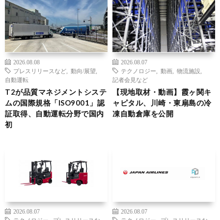
2026.08.08
2026.08.07
プレスリリースなど
,
動向/展望
,
テクノロジー
,
動画
,
物流施設
,
自動運転
記者会見など
T2が品質マネジメントシステ
【現地取材・動画】霞ヶ関キ
ムの国際規格「ISO9001」認
ャピタル、川崎・東扇島の冷
証取得、自動運転分野で国内
凍自動倉庫を公開
初
2026.08.07
2026.08.07