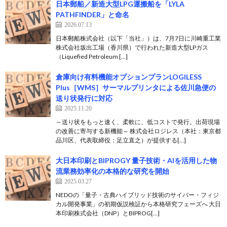
日本郵船／新造大型LPG運搬船を「LYLA
PATHFINDER」と命名
2026.07.13
日本郵船株式会社（以下「当社」）は、7月7日に川崎重工業
株式会社坂出工場（香川県）で行われた新造大型LPガス
（Liquefied Petroleum […]
倉庫向け有料機能オプションプランLOGILESS
Plus［WMS］サーマルプリンタによる佐川急便の
送り状発行に対応
2025.11.20
～送り状をもっと速く、柔軟に、低コストで発行。出荷現場
の改善に寄与する新機能～ 株式会社ロジレス（本社：東京都
品川区、代表取締役：足立直之）が提供する[…]
大日本印刷とBIPROGY 量子技術・AIを活用した物
流業務効率化の本格的な研究を開始
2025.03.27
NEDOの「量子・古典ハイブリッド技術のサイバー・フィジ
カル開発事業」の初期仮説検証から本格研究フェーズへ 大日
本印刷株式会社（DNP）とBIPROG[…]