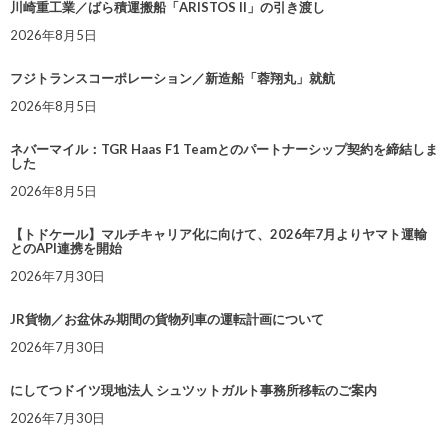
川崎重工業／ばら積運搬船「ARISTOS II」の引き渡し
2026年8月5日
フジトランスコーポレーション／新造船「蓉翔丸」就航
2026年8月5日
ネバーマイル：TGR Haas F1 Teamとのパートナーシップ契約を締結しま
した
2026年8月5日
【トドケール】マルチキャリア化に向けて、2026年7月よりヤマト運輸
とのAPI連携を開始
2026年7月30日
JR貨物／お盆休み期間の貨物列車の運転計画について
2026年7月30日
にしてつドイツ現地法人 シュツットガルト事務所移転のご案内
2026年7月30日