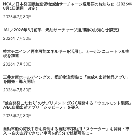
NCA／日本発国際航空貨物燃油サーチャージ適用額のお知らせ（2026年
8月1日適用 改定）
2026年7月30日
JAL／2026年8月前半 燃油サーチャージ適用額のお知らせ(変更)
2026年7月30日
椿本チエイン／再生可能エネルギーを活用し、カーボンニュートラル実
現を加速
2026年7月30日
三井倉庫ホールディングス、受託物流業務に 「生成AI出荷検品アプリ」
を開発・導入開始
2026年7月30日
“独自開発こだわり”のサプリメントでD2C展開する「ウェルモット製薬」
がEC自動出荷アプリ「シッピーノ」を導入
2026年7月30日
自動車船の荷役中断を抑制する自動車移動用「スケーター」を開発・導
入 ～自力走行できない車両を約5分で移動可能に～