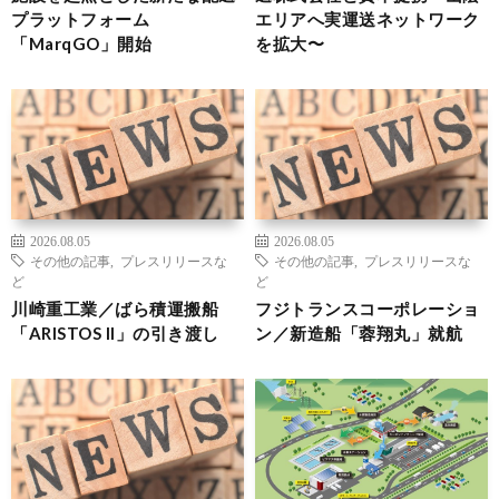
プラットフォーム
エリアへ実運送ネットワーク
「MarqGO」開始
を拡大〜
2026.08.05
2026.08.05
その他の記事
,
プレスリリースな
その他の記事
,
プレスリリースな
ど
ど
川崎重工業／ばら積運搬船
フジトランスコーポレーショ
「ARISTOS II」の引き渡し
ン／新造船「蓉翔丸」就航