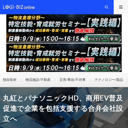
独自取材
物流施設/不動産
災害/事故/不祥事
テクノロジー/製品
丸紅とパナソニックHD、商用EV普及
促進で企業を包括支援する合弁会社設
立へ