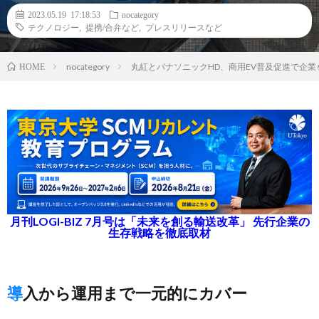
2023.05.19 17:18:53
nocategory
テクノロジー
,
提携/合弁など
,
プレスリリースなど
nocategory
丸紅とパナソニックHD、商用EV普及促進で企
HOME
月刊LOGI-BIZ 7月号は「未来を創る輸送改革」 先行企業の
生存戦略を徹底取材
導入から運用まで一元的にカバー