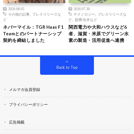
2026.08.05
2026.07.30
その他の記事
,
プレスリリースな
テクノロジー
,
プレスリリースな
ど
ど
,
提携/合弁など
ネバーマイル：TGR Haas F1
関西電力や大和ハウスなど6
Teamとのパートナーシップ
者、滋賀・米原でグリーン水
契約を締結しました
素の製造・活用促進へ連携
Back to Top
メルマガ会員登録
プライバシーポリシー
広告掲載