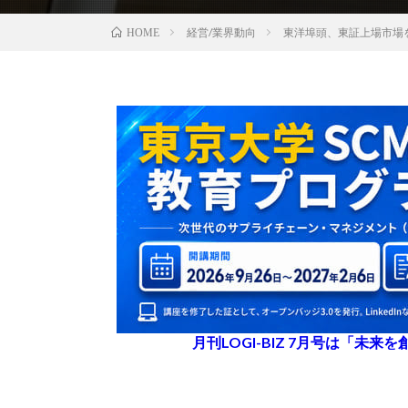
経営/業界動向
東洋埠頭、東証上場市場
HOME
月刊LOGI-BIZ 7月号は「未