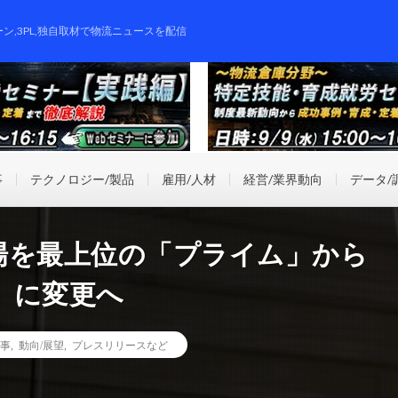
ーン,3PL,独自取材で物流ニュースを配信
事
テクノロジー/製品
雇用/人材
経営/業界動向
データ/
場を最上位の「プライム」から
」に変更へ
事
,
動向/展望
,
プレスリリースなど