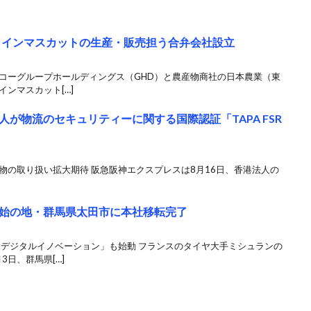
ャインマスカットの生産・販売担う合弁会社設立
ンコーグループホールディングス（GHD）と農産物商社の日本農業（東
ンマスカット[…]
が物流のセキュリティーに関する国際認証「TAPA FSR
空貨物の取り扱い拡大期待 阪急阪神エクスプレスは8月16日、香港法人の
始の地・群馬県太田市に本社移転完了
輸デジタルイノベーション」も始動 フランスのタイヤ大手ミシュランの
日、群馬県[…]