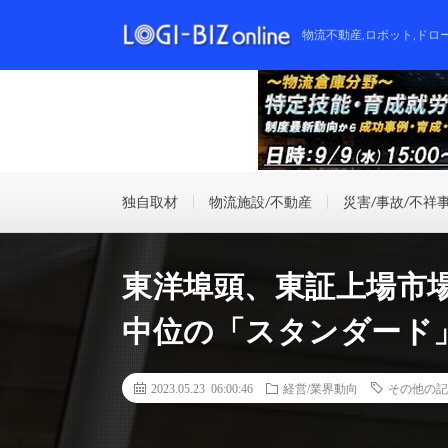
物流不動産,ロボット,ドロ
独自取材
物流施設/不動産
災害/事故/不祥
東洋埠頭、東証上場市
中位の「スタンダード
2023.05.23 06:00:46
経営/業界動向
その他の記