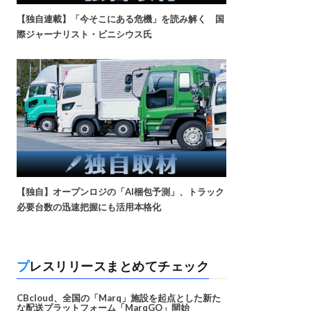
【独自連載】「今そこにある危機」を読み解く 国
際ジャーナリスト・ビニシウス氏
【独自】オープンロジの「AI梱包予測」、トラック
必要台数の迅速把握にも活用本格化
プレスリリースまとめてチェック
CBcloud、全国の「Marq」施設を起点とした新た
な配送プラットフォーム「MarqGO」開始