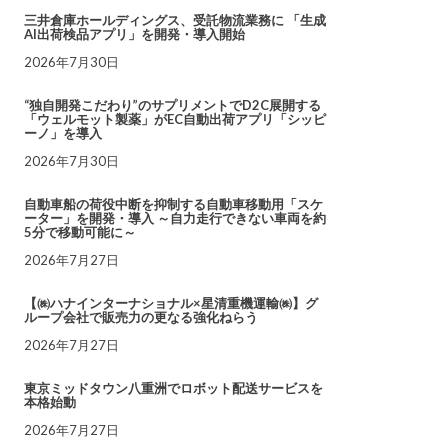
三井倉庫ホールディングス、受託物流業務に 「生成
AI出荷検品アプリ」を開発・導入開始
2026年7月30日
“独自開発こだわり”のサプリメントでD2C展開する
「ウェルモット製薬」がEC自動出荷アプリ「シッピ
ーノ」を導入
2026年7月30日
自動車船の荷役中断を抑制する自動車移動用「スケ
ーター」を開発・導入 ～自力走行できない車両を約
5分で移動可能に～
2026年7月27日
【㈱ハナインターナショナル×星清重機運輸㈱】グ
ループ会社で販売力の更なる強化ねらう
2026年7月27日
東京ミッドタウン八重洲でロボット配送サービスを
本格始動
2026年7月27日