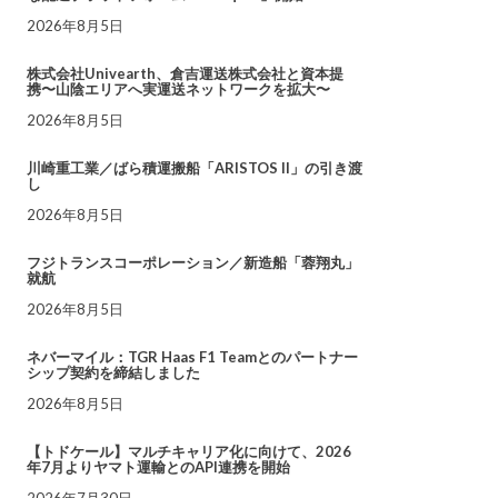
2026年8月5日
株式会社Univearth、倉吉運送株式会社と資本提
携〜山陰エリアへ実運送ネットワークを拡大〜
2026年8月5日
川崎重工業／ばら積運搬船「ARISTOS II」の引き渡
し
2026年8月5日
フジトランスコーポレーション／新造船「蓉翔丸」
就航
2026年8月5日
ネバーマイル：TGR Haas F1 Teamとのパートナー
シップ契約を締結しました
2026年8月5日
【トドケール】マルチキャリア化に向けて、2026
年7月よりヤマト運輸とのAPI連携を開始
2026年7月30日