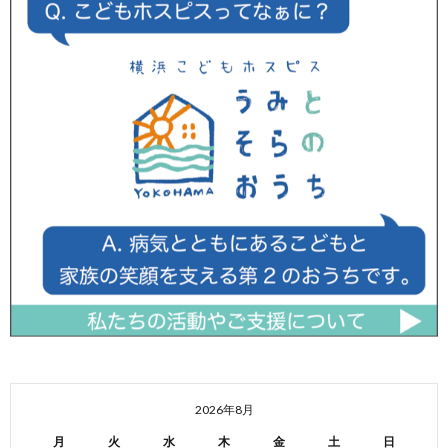
2026年8月
月
火
水
木
金
土
日