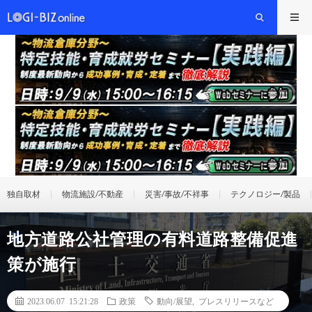
独自取材
物流施設/不動産
災害/事故/不祥事
テクノロジー/製品
地方道路公社管理の有料道路整備促進
策が施行
2023.06.07 15:21:28
政策
動向/展望
,
プレスリリースなど