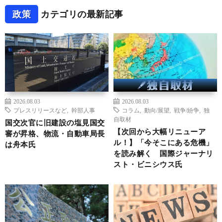
政策
カテゴリの最新記事
2026.08.03
2026.08.03
プレスリリースなど
,
幹部人事
コラム
,
動向/展望
,
戦争/紛争
,
独
自取材
国交次官に旧建設の塩見国交
【次回から大幅リニューア
審が昇格、物流・自動車局長
ル！】「今そこにある危機」
は舟本氏
を読み解く 国際ジャーナリ
スト・ビニシウス氏