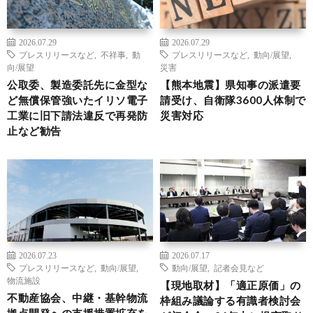
2026.07.29
2026.07.29
プレスリリースなど
,
不祥事
,
動
プレスリリースなど
,
動向/展望
,
向/展望
災害
公取委、製造委託先に金型な
【熊本地震】県知事の派遣要
ど無償保管強いたイリソ電子
請受け、自衛隊3600人体制で
工業に旧下請法違反で再発防
災害対応
止など勧告
2026.07.23
2026.07.17
プレスリリースなど
,
動向/展望
,
動向/展望
,
記者会見など
物流施設
【現地取材】「適正原価」の
不動産協会、中継・基幹物流
枠組み議論する有識者検討会
拠点開発への支援措置拡充を