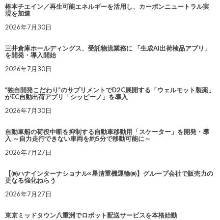
椿本チエイン／再生可能エネルギーを活用し、カーボンニュートラル実
現を加速
2026年7月30日
三井倉庫ホールディングス、受託物流業務に 「生成AI出荷検品アプリ」
を開発・導入開始
2026年7月30日
“独自開発こだわり”のサプリメントでD2C展開する「ウェルモット製薬」
がEC自動出荷アプリ「シッピーノ」を導入
2026年7月30日
自動車船の荷役中断を抑制する自動車移動用「スケーター」を開発・導
入 ～自力走行できない車両を約5分で移動可能に～
2026年7月27日
【㈱ハナインターナショナル×星清重機運輸㈱】グループ会社で販売力の
更なる強化ねらう
2026年7月27日
東京ミッドタウン八重洲でロボット配送サービスを本格始動