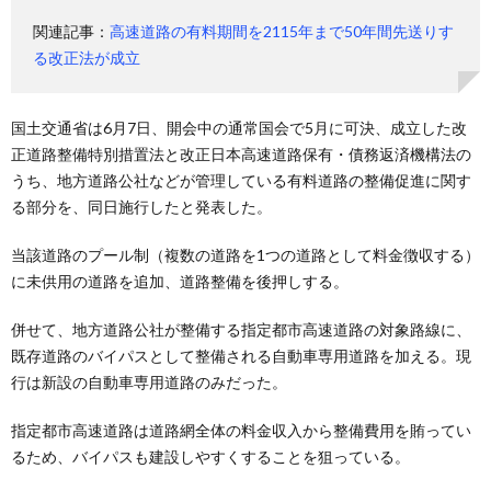
関連記事：
高速道路の有料期間を2115年まで50年間先送りす
る改正法が成立
国土交通省は6月7日、開会中の通常国会で5月に可決、成立した改
正道路整備特別措置法と改正日本高速道路保有・債務返済機構法の
うち、地方道路公社などが管理している有料道路の整備促進に関す
る部分を、同日施行したと発表した。
当該道路のプール制（複数の道路を1つの道路として料金徴収する）
に未供用の道路を追加、道路整備を後押しする。
併せて、地方道路公社が整備する指定都市高速道路の対象路線に、
既存道路のバイパスとして整備される自動車専用道路を加える。現
行は新設の自動車専用道路のみだった。
指定都市高速道路は道路網全体の料金収入から整備費用を賄ってい
るため、バイパスも建設しやすくすることを狙っている。