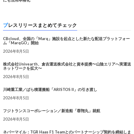
にも活用本格化
プレスリリースまとめてチェック
CBcloud、全国の「Marq」施設を起点とした新たな配送プラットフォー
ム「MarqGO」開始
2026年8月5日
株式会社Univearth、倉吉運送株式会社と資本提携〜山陰エリアへ実運送
ネットワークを拡大〜
2026年8月5日
川崎重工業／ばら積運搬船「ARISTOS II」の引き渡し
2026年8月5日
フジトランスコーポレーション／新造船「蓉翔丸」就航
2026年8月5日
ネバーマイル：TGR Haas F1 Teamとのパートナーシップ契約を締結しま