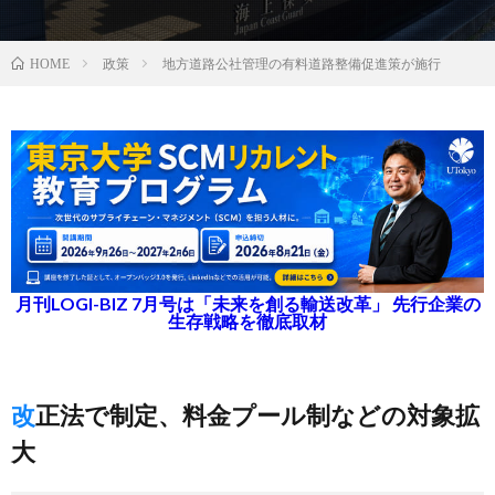
政策
地方道路公社管理の有料道路整備促進策が施行
HOME
月刊LOGI-BIZ 7月号は「未来を創る輸送改革」 先行企業の
生存戦略を徹底取材
改正法で制定、料金プール制などの対象拡
大