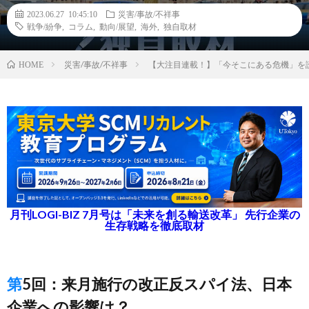
2023.06.27 10:45:10
災害/事故/不祥事
戦争/紛争
,
コラム
,
動向/展望
,
海外
,
独自取材
災害/事故/不祥事
【大注目連載！】「今そこにある危機」を
HOME
月刊LOGI-BIZ 7月号は「未来を創る輸送改革」 先行企業の
生存戦略を徹底取材
第5回：来月施行の改正反スパイ法、日本
企業への影響は？