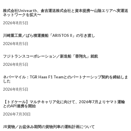
株式会社Univearth、倉吉運送株式会社と資本提携〜山陰エリアへ実運送
ネットワークを拡大〜
2026年8月5日
川崎重工業／ばら積運搬船「ARISTOS II」の引き渡し
2026年8月5日
フジトランスコーポレーション／新造船「蓉翔丸」就航
2026年8月5日
ネバーマイル：TGR Haas F1 Teamとのパートナーシップ契約を締結しま
した
2026年8月5日
【トドケール】マルチキャリア化に向けて、2026年7月よりヤマト運輸
とのAPI連携を開始
2026年7月30日
JR貨物／お盆休み期間の貨物列車の運転計画について