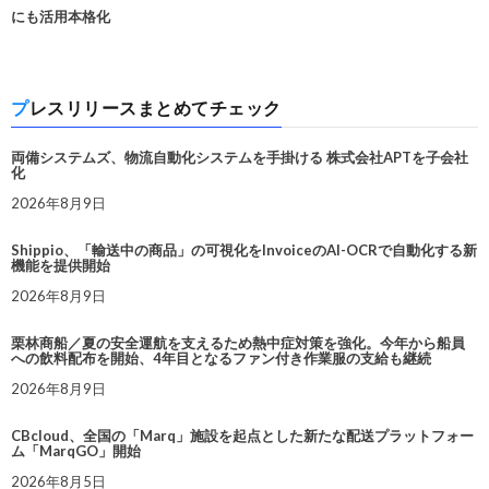
にも活用本格化
プレスリリースまとめてチェック
両備システムズ、物流自動化システムを手掛ける 株式会社APTを子会社
化
2026年8月9日
Shippio、「輸送中の商品」の可視化をInvoiceのAI-OCRで自動化する新
機能を提供開始
2026年8月9日
栗林商船／夏の安全運航を支えるため熱中症対策を強化。今年から船員
への飲料配布を開始、4年目となるファン付き作業服の支給も継続
2026年8月9日
CBcloud、全国の「Marq」施設を起点とした新たな配送プラットフォー
ム「MarqGO」開始
2026年8月5日