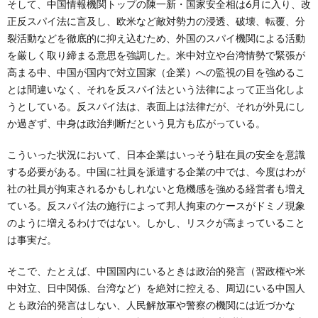
そして、中国情報機関トップの陳一新・国家安全相は6月に入り、改
正反スパイ法に言及し、欧米など敵対勢力の浸透、破壊、転覆、分
裂活動などを徹底的に抑え込むため、外国のスパイ機関による活動
を厳しく取り締まる意思を強調した。米中対立や台湾情勢で緊張が
高まる中、中国が国内で対立国家（企業）への監視の目を強めるこ
とは間違いなく、それを反スパイ法という法律によって正当化しよ
うとしている。反スパイ法は、表面上は法律だが、それが外見にし
か過ぎず、中身は政治判断だという見方も広がっている。
こういった状況において、日本企業はいっそう駐在員の安全を意識
する必要がある。中国に社員を派遣する企業の中では、今度はわが
社の社員が拘束されるかもしれないと危機感を強める経営者も増え
ている。反スパイ法の施行によって邦人拘束のケースがドミノ現象
のように増えるわけではない。しかし、リスクが高まっていること
は事実だ。
そこで、たとえば、中国国内にいるときは政治的発言（習政権や米
中対立、日中関係、台湾など）を絶対に控える、周辺にいる中国人
とも政治的発言はしない、人民解放軍や警察の機関には近づかな