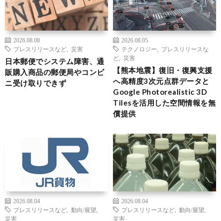
2026.08.08
2026.08.05
プレスリリースなど
,
災害
テクノロジー
,
プレスリリースな
ど
,
災害
日本郵便でシステム障害、通
【熊本地震】復旧・復興支援
販購入商品の郵便局やコンビ
へ高精度3次元点群データと
ニ受け取りできず
Google Photorealistic 3D
Tilesを活用した空間情報を無
償提供
2026.08.04
2026.08.04
プレスリリースなど
,
動向/展望
,
プレスリリースなど
,
動向/展望
,
災害
災害