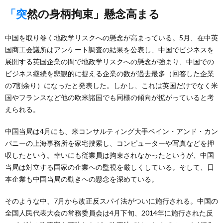
「突然の身柄拘束」懸念高まる
中国を取り巻く地政学リスクへの懸念が高まっている。5月、在中英
国商工会議所はアンケート調査の結果を公表し、中国でビジネスを
展開する英国企業の間で地政学リスクへの懸念が強まり、中国での
ビジネス継続を悲観的に捉える企業の数が過去最多（回答した企業
の7割余り）になったと発表した。しかし、これは英国だけでなく米
国やフランスなど他の欧米諸国でも同様の傾向が拡がっていると考
えられる。
中国当局は4月にも、米コンサルティング大手ベイン・アンド・カン
パニーの上海事務所を家宅捜索し、コンピューターや写真などを押
収したという。幸いにも従業員は拘束されなかったというが、中国
当局は対立する国家の企業への監視を厳しくしている。そして、日
本企業も中国当局の動きへの懸念を深めている。
そのような中、7月から改正反スパイ法がついに施行される。中国の
全国人民代表大会の常務委員会は4月下旬、2014年に施行された反