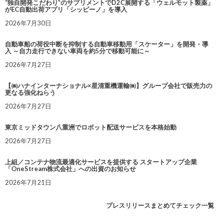
“独自開発こだわり”のサプリメントでD2C展開する「ウェルモット製薬」
がEC自動出荷アプリ「シッピーノ」を導入
2026年7月30日
自動車船の荷役中断を抑制する自動車移動用「スケーター」を開発・導
入 ～自力走行できない車両を約5分で移動可能に～
2026年7月27日
【㈱ハナインターナショナル×星清重機運輸㈱】グループ会社で販売力の
更なる強化ねらう
2026年7月27日
東京ミッドタウン八重洲でロボット配送サービスを本格始動
2026年7月27日
上組／コンテナ物流最適化サービスを提供する スタートアップ企業
「OneStream株式会社」への出資のお知らせ
2026年7月21日
プレスリリースまとめてチェック一覧