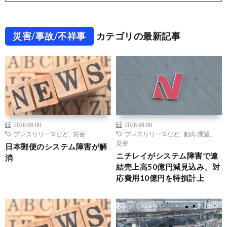
災害/事故/不祥事
カテゴリの最新記事
2026.08.08
2026.08.08
プレスリリースなど
,
災害
プレスリリースなど
,
動向/展望
,
災害
日本郵便のシステム障害が解
ニチレイがシステム障害で連
消
結売上高50億円減見込み、対
応費用10億円を特損計上