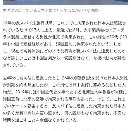
中国に進出している日本企業にとっては気がかりな法改正
14年の反スパイ法施行以降、これまでに拘束された日本人は確認さ
れているだけで17人に上る。最近では3月、大手製薬会社のアステ
ラス製薬に勤務する男性が北京で拘束された。この男性は50代で20
年も中国で勤務経験があり、帰国直前に拘束されたという。しか
し、現在でも具体的にどのような行為が反スパイ法に違反したのか
など詳しいことは中国当局から一切説明はなく、今後の動向が懸念
されている。
去年秋にも同法に違反したとして6年の実刑判決を受けた日本人男性
が刑期を終え帰国したが、この男性は日中友好に努めるなどした人
物だ。2019年には中国近代史を専門とする北海道大学教授が同様に
帰国直前に北京の空港で拘束される事件もあった。そして、これま
でのケースを勘案すると、反スパイ法に違反した拘束された日本人
の多くが有罪判決を言い渡され、何の説明もなく拘束され、不安な
時間を過ごすことを余儀なくされている。