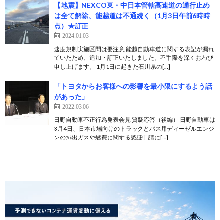
【地震】NEXCO東・中日本管轄高速道の通行止め
は全て解除、能越道は不通続く（1月3日午前6時時
点）★訂正
2024.01.03
速度規制実施区間は要注意 能越自動車道に関する表記が漏れ
ていたため、追加・訂正いたしました。不手際を深くおわび
申し上げます。 1月1日に起きた石川県の[…]
「トヨタからお客様への影響を最小限にするよう話
があった」
2022.03.06
日野自動車不正行為発表会見 質疑応答（後編） 日野自動車は
3月4日、日本市場向けのトラックとバス用ディーゼルエンジ
ンの排出ガスや燃費に関する認証申請に[…]