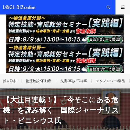
独自取材
物流施設/不動産
災害/事故/不祥事
テクノロジー/製品
【大注目連載！】「今そこにある危
機」を読み解く 国際ジャーナリス
ト・ビニシウス氏